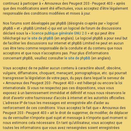
continuez à participer à « Amoureux des Peugeot 203 - Peugeot 403 » après
F
A
que des modifications aient été effectuées, vous acceptez d’être légalement
Q
responsable des conditions modifiées et mises à jour.
Nos forums sont développés par phpBB (désignés ci-après par « logiciel
phpBB » et « phpBB Limited ») qui est un logiciel de forum de discussions
déclaré sous la «
licence publique générale GNU 2.0
» et qui peut être
téléchargé sur
le site de phpBB
(en anglais). Le logiciel phpBB a pour seul but
de faciliter les discussions sur internet et phpBB Limited ne peut en aucun
cas être tenu comme responsable de la conduite et du contenu que nous
acceptons et que nous n’acceptons pas. Pour plus d’informations
concernant phpBB, veuillez consulter
le site de phpBB
(en anglais).
Vous acceptez de ne publier aucun contenu à caractère abusif, obscène,
vulgaire, diffamatoire, choquant, menaçant, pornographique, etc. qui pourrait
transgresser la législation de votre pays, du pays dans lequel le serveur de
« Amoureux des Peugeot 203 - Peugeot 403 » est hébergé ou encore la loi
internationale. Si vous ne respectez pas ces dispositions, vous vous
exposez à un bannissement immédiat et définitif et nous nous réservons le
droit d’avertir votre fournisseur d’accès à internet et les autorités officielles.
L’adresse IP de tous les messages est enregistrée afin d’aider au
renforcement de ces conditions. Vous acceptez le fait que « Amoureux des
Peugeot 203 - Peugeot 403 » ait le droit de supprimer, de modifier, de déplacer
ou de verrouiller n’importe quel sujet et message à n’importe quel moment si
nous estimons cela nécessaire. En tant qu’utilisateur, vous acceptez que
toutes les informations que vous avez renseignées soient enregistrées