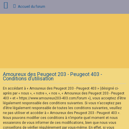
Accueil du forum
C
o
n
n
e
x
i
o
n
Amoureux des Peugeot 203 - Peugeot 403 -
I
Conditions d’utilisation
n
s
En accédant à « Amoureux des Peugeot 203 - Peugeot 403 » (désigné ci-
c
r
après par « nous », « notre », « nos », « Amoureux des Peugeot 203 - Peugeot
i
403 » et « https://www.amoureux203-403.com/forum »), vous acceptez d’être
p
légalement responsable des conditions suivantes. Si vous n’acceptez pas
t
d’être légalement responsable de toutes les conditions suivantes, veuillez
i
ne pas utiliser et accéder à « Amoureux des Peugeot 203 - Peugeot 403 ».
o
n
Nous pouvons modifier ces conditions à n’importe quel moment et nous
essaierons de vous informer de ces modifications, bien que nous vous
conseillons de vérifier régulièrement par vous-même. En effet, si vous