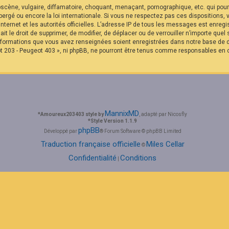
cène, vulgaire, diffamatoire, choquant, menaçant, pornographique, etc. qui pourra
rgé ou encore la loi internationale. Si vous ne respectez pas ces dispositions,
internet et les autorités officielles. L’adresse IP de tous les messages est enreg
it le droit de supprimer, de modifier, de déplacer ou de verrouiller n’importe qu
 informations que vous avez renseignées soient enregistrées dans notre base de
t 203 - Peugeot 403 », ni phpBB, ne pourront être tenus comme responsables en c
MannixMD
*
Amoureux203403 style by
, adapté par Nicosfly
*
Style Version 1.1.9
phpBB
Développé par
® Forum Software © phpBB Limited
Traduction française officielle
Miles Cellar
©
Confidentialité
Conditions
|