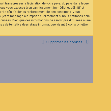
it transgresser la législation de votre pays, du pays dans lequel
 vous vous exposez à un bannissement immédiat et définitif et
istrée afin d’aider au renforcement de ces conditions. Vous
el sujet et message à n’importe quel moment si nous estimons cela
 données. Bien que ces informations ne seront pas diffusées à une
as de tentative de piratage informatique visant à compromettre
Supprimer les cookies