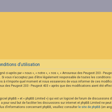
itions d’utilisation
né ci-après par « nous », « notre », « nos », « Amoureux des Peugeot 203 - Peu
 Si vous n’acceptez pas d’être légalement responsable de toutes les conditions s
s à n’importe quel moment et nous essaierons de vous informer de ces modificat
reux des Peugeot 203 - Peugeot 403 » après que des modifications aient été eff
iciel phpBB » et « phpBB Limited ») qui est un logiciel de forum de discussions 
B a pour seul but de faciliter les discussions sur internet et phpBB Limited ne p
us d’informations concernant phpBB, veuillez consulter
le site de phpBB
(en angl