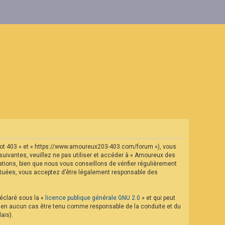
geot 403 » et « https://www.amoureux203-403.com/forum »), vous
uivantes, veuillez ne pas utiliser et accéder à « Amoureux des
ions, bien que nous vous conseillons de vérifier régulièrement
ectuées, vous acceptez d’être légalement responsable des
déclaré sous la «
licence publique générale GNU 2.0
» et qui peut
eut en aucun cas être tenu comme responsable de la conduite et du
ais).