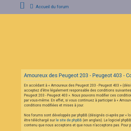
Accueil du forum
C
o
n
n
e
x
i
o
n
Amoureux des Peugeot 203 - Peugeot 403 - Cond
I
n
En accédant à « Amoureux des Peugeot 203 - Peugeot 403 » (désig
s
c
acceptez d’être légalement responsable des conditions suivantes.
r
Peugeot 203 - Peugeot 403 ». Nous pouvons modifier ces condition
i
par vous-même. En effet, si vous continuez à participer à « Amou
p
conditions modifiées et mises à jour.
t
i
o
Nos forums sont développés par phpBB (désignés ci-après par « log
n
être téléchargé sur
le site de phpBB
(en anglais). Le logiciel phpB
contenu que nous acceptons et que nous n’acceptons pas. Pour pl