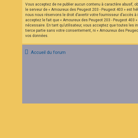
F
Vous acceptez de ne publier aucun contenu à caractère abusif, obs
A
le serveur de « Amoureux des Peugeot 203 - Peugeot 403 » est hébe
Q
nous nous réservons le droit d’avertir votre fournisseur d’accès à 
acceptez le fait que « Amoureux des Peugeot 203 - Peugeot 403 » a
nécessaire. En tant qu’utilisateur, vous acceptez que toutes les
tierce partie sans votre consentement, ni « Amoureux des Peugeo
vos données.
Accueil du forum