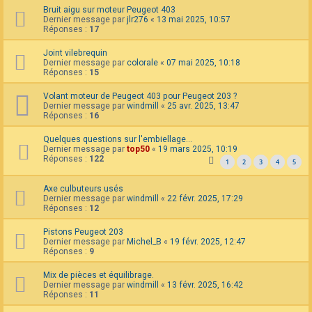
Bruit aigu sur moteur Peugeot 403
Dernier message par
jlr276
«
13 mai 2025, 10:57
Réponses :
17
Joint vilebrequin
Dernier message par
colorale
«
07 mai 2025, 10:18
Réponses :
15
Volant moteur de Peugeot 403 pour Peugeot 203 ?
Dernier message par
windmill
«
25 avr. 2025, 13:47
Réponses :
16
Quelques questions sur l'embiellage...
Dernier message par
top50
«
19 mars 2025, 10:19
Réponses :
122
1
2
3
4
5
Axe culbuteurs usés
Dernier message par
windmill
«
22 févr. 2025, 17:29
Réponses :
12
Pistons Peugeot 203
Dernier message par
Michel_B
«
19 févr. 2025, 12:47
Réponses :
9
Mix de pièces et équilibrage.
Dernier message par
windmill
«
13 févr. 2025, 16:42
Réponses :
11