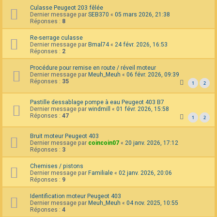
Culasse Peugeot 203 fêlée
Dernier message par
SEB370
«
05 mars 2026, 21:38
Réponses :
8
Re-serrage culasse
Dernier message par
Bmal74
«
24 févr. 2026, 16:53
Réponses :
2
Procédure pour remise en route / réveil moteur
Dernier message par
Meuh_Meuh
«
06 févr. 2026, 09:39
Réponses :
35
1
2
Pastille dessablage pompe à eau Peugeot 403 B7
Dernier message par
windmill
«
01 févr. 2026, 15:58
Réponses :
47
1
2
Bruit moteur Peugeot 403
Dernier message par
coincoin07
«
20 janv. 2026, 17:12
Réponses :
3
Chemises / pistons
Dernier message par
Familiale
«
02 janv. 2026, 20:06
Réponses :
9
Identification moteur Peugeot 403
Dernier message par
Meuh_Meuh
«
04 nov. 2025, 10:55
Réponses :
4