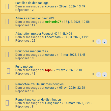
Pastilles de dessablage.
F
Dernier message par
colorale
«
29 juil. 2026, 13:49
A
Réponses :
2
Q
Arbre à cames Peugeot 203
Dernier message par
coincoin07
«
17 juil. 2026, 10:58
Réponses :
19
Adaptation moteur Peugeot 404 1.6L XC6
Dernier message par
Lhooqteam
«
09 juil. 2026, 11:20
Réponses :
25
1
2
Bouchons manquants ?
Dernier message par
colorale
«
11 mai 2026, 11:48
Réponses :
3
Fuite moteur
Dernier message par
top50
«
29 avr. 2026, 17:18
Réponses :
42
1
2
Remontée d'huile sur mes bougies
Dernier message par
colorale
«
05 avr. 2026, 22:28
Réponses :
8
Remontage carter de distribution
Dernier message par
Gasgasone
«
16 mars 2026, 09:19
Réponses :
8