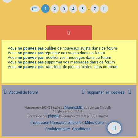
1
2
3
4
5
7
…
Vous
ne pouvez pas
publier de nouveaux sujets dans ce forum
Vous
ne pouvez pas
répondre aux sujets dans ce forum
Vous
ne pouvez pas
modifier vos messages dans ce forum
Vous
ne pouvez pas
supprimer vos messages dans ce forum
Vous
ne pouvez pas
transférer de pièces jointes dans ce forum
Accueil du forum
Supprimer les cookies
MannixMD
*
Amoureux203403 style by
, adapté par Nicosfly
*
Style Version 1.1.9
phpBB
Développé par
® Forum Software © phpBB Limited
Traduction française officielle
Miles Cellar
©
Confidentialité
Conditions
|