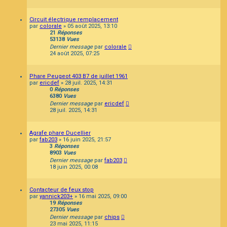
Circuit électrique remplacement
par
colorale
»
05 août 2025, 13:10
21
Réponses
53138
Vues
Dernier message
par
colorale
24 août 2025, 07:25
Phare Peugeot 403 B7 de juillet 1961
par
ericdef
»
28 juil. 2025, 14:31
0
Réponses
6380
Vues
Dernier message
par
ericdef
28 juil. 2025, 14:31
Agrafe phare Ducellier
par
fab203
»
16 juin 2025, 21:57
3
Réponses
8903
Vues
Dernier message
par
fab203
18 juin 2025, 00:08
Contacteur de feux stop
par
yannick203+
»
16 mai 2025, 09:00
19
Réponses
27305
Vues
Dernier message
par
chips
23 mai 2025, 11:15