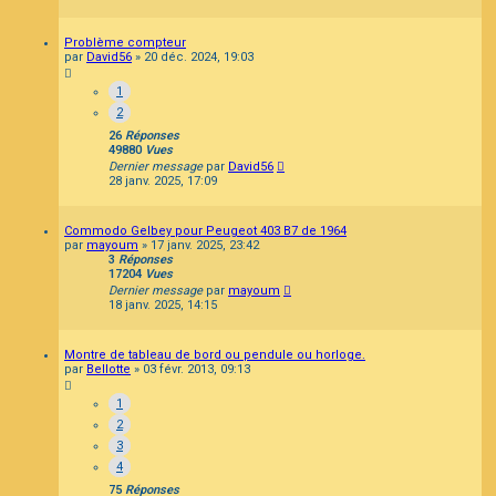
Problème compteur
par
David56
»
20 déc. 2024, 19:03
1
2
26
Réponses
49880
Vues
Dernier message
par
David56
28 janv. 2025, 17:09
Commodo Gelbey pour Peugeot 403 B7 de 1964
par
mayoum
»
17 janv. 2025, 23:42
3
Réponses
17204
Vues
Dernier message
par
mayoum
18 janv. 2025, 14:15
Montre de tableau de bord ou pendule ou horloge.
par
Bellotte
»
03 févr. 2013, 09:13
1
2
3
4
75
Réponses