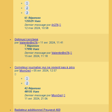
1
2
3
61
Réponses
125529
Vues
Dernier message
par
jlr276
12 mai 2024, 10:58
Optique/cerclage
par
ValentinBnl76
»
11 avr. 2024, 11:41
7
Réponses
17990
Vues
Dernier message
par
ValentinBnl76
15 avr. 2024, 11:18
Compteur journalier qui ne revient pas à zéro
par
MonOeil
»
05 avr. 2024, 12:57
1
2
42
Réponses
48105
Vues
Dernier message
par
MonOeil
11 avr. 2024, 21:06
Radiateur additionnel Peugeot 403