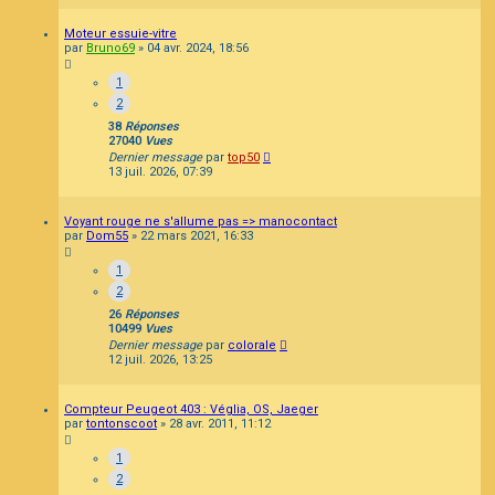
Moteur essuie-vitre
par
Bruno69
»
04 avr. 2024, 18:56
1
2
38
Réponses
27040
Vues
Dernier message
par
top50
13 juil. 2026, 07:39
Voyant rouge ne s'allume pas => manocontact
par
Dom55
»
22 mars 2021, 16:33
1
2
26
Réponses
10499
Vues
Dernier message
par
colorale
12 juil. 2026, 13:25
Compteur Peugeot 403 : Véglia, OS, Jaeger
par
tontonscoot
»
28 avr. 2011, 11:12
1
2