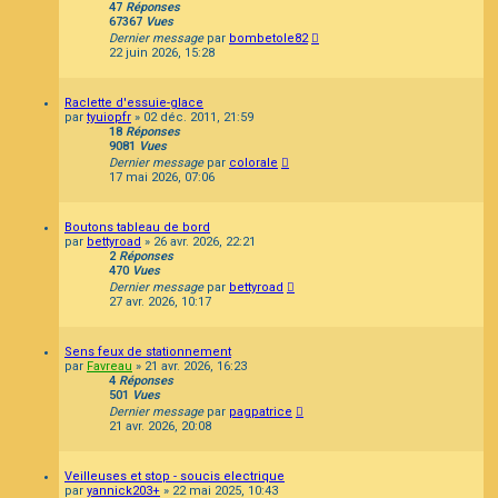
47
Réponses
67367
Vues
Dernier message
par
bombetole82
22 juin 2026, 15:28
Raclette d'essuie-glace
par
tyuiopfr
»
02 déc. 2011, 21:59
18
Réponses
9081
Vues
Dernier message
par
colorale
17 mai 2026, 07:06
Boutons tableau de bord
par
bettyroad
»
26 avr. 2026, 22:21
2
Réponses
470
Vues
Dernier message
par
bettyroad
27 avr. 2026, 10:17
Sens feux de stationnement
par
Favreau
»
21 avr. 2026, 16:23
4
Réponses
501
Vues
Dernier message
par
pagpatrice
21 avr. 2026, 20:08
Veilleuses et stop - soucis electrique
par
yannick203+
»
22 mai 2025, 10:43