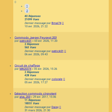
1
2
40
Réponses
21099
Vues
Dernier message
par
Bmal74
10 avr. 2026, 21:22
Commodo Jaeger Peugeot 203
par
patrick01
»
03 avr. 2026, 11:20
2
Réponses
563
Vues
Dernier message
par
patrick01
06 avr. 2026, 09:43
Circuit de chaffage
par
MA20374
»
05 avr. 2026, 15:26
2
Réponses
428
Vues
Dernier message
par
colorale
05 avr. 2026, 17:27
Extraction commodo clignotant
par
alva_203
»
29 avr. 2017, 15:06
11
Réponses
18351
Vues
Dernier message
par
Daisy
31 mars 2026, 21:30