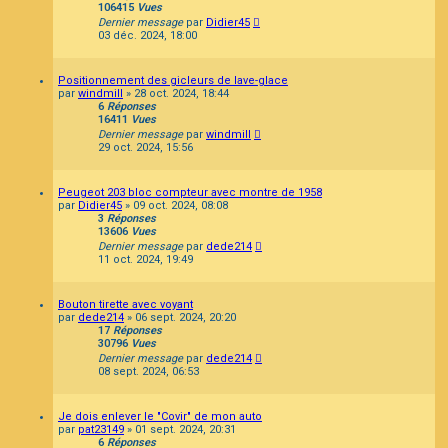
106415
Vues
Dernier message
par
Didier45
03 déc. 2024, 18:00
Positionnement des gicleurs de lave-glace
par
windmill
»
28 oct. 2024, 18:44
6
Réponses
16411
Vues
Dernier message
par
windmill
29 oct. 2024, 15:56
Peugeot 203 bloc compteur avec montre de 1958
par
Didier45
»
09 oct. 2024, 08:08
3
Réponses
13606
Vues
Dernier message
par
dede214
11 oct. 2024, 19:49
Bouton tirette avec voyant
par
dede214
»
06 sept. 2024, 20:20
17
Réponses
30796
Vues
Dernier message
par
dede214
08 sept. 2024, 06:53
Je dois enlever le "Covir" de mon auto
par
pat23149
»
01 sept. 2024, 20:31
6
Réponses