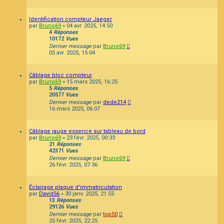
Identification compteur Jaeger
par
Bruno69
»
04 avr. 2025, 14:50
4
Réponses
10172
Vues
Dernier message
par
Bruno69
05 avr. 2025, 15:04
Câblage bloc compteur
par
Bruno69
»
15 mars 2025, 16:25
5
Réponses
20577
Vues
Dernier message
par
dede214
16 mars 2025, 06:07
Câblage jauge essence sur tableau de bord
par
Bruno69
»
23 févr. 2025, 00:33
21
Réponses
42371
Vues
Dernier message
par
Bruno69
26 févr. 2025, 07:36
Éclairage plaque d'immatriculation
par
David56
»
30 janv. 2025, 21:55
13
Réponses
29126
Vues
Dernier message
par
top50
25 févr. 2025, 22:25