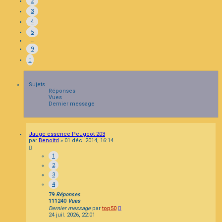
2
3
4
5
…
9
Sujets
Réponses
Vues
Dernier message
Jauge essence Peugeot 203
par
Benoitd
»
01 déc. 2014, 16:14
1
2
3
4
79
Réponses
111240
Vues
Dernier message
par
top50
24 juil. 2026, 22:01