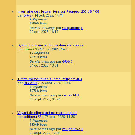
Inventaire des feux arrière sur Peugeot 203 U8 / C8
par
6-R-6
»
14 oct. 2025, 14:41
9
Réponses
62065
Vues
Dernier message
par
Gasgasone
29 oct. 2025, 16:17
Dysfonctionnement compteur de vitesse
par
Bruno69
»
17 févr. 2025, 14:28
17
Réponses
76719
Vues
Dernier message
par
6-R-6
04 oct. 2025, 13:51
Tirette mystérieuse sur ma Peugeot 403
par
Olivier08
»
29 sept. 2025, 18:25
4
Réponses
32736
Vues
Dernier message
par
dede214
30 sept. 2025, 08:27
Voyant de clignotant ne marche pas !
par
voltigeur52
»
27 sept. 2025, 11:35
7
Réponses
39349
Vues
Dernier message
par
voltigeur52
29 sept. 2025, 17:02