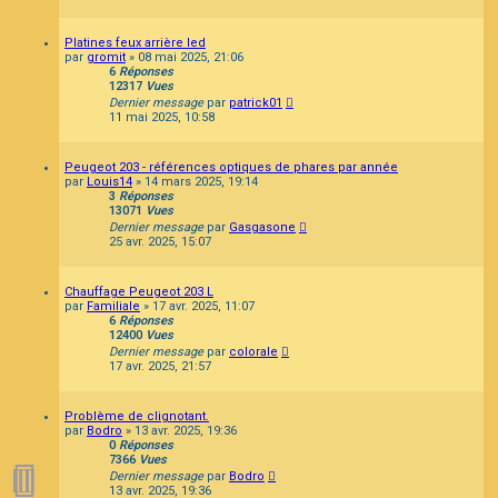
Platines feux arrière led
par
gromit
»
08 mai 2025, 21:06
6
Réponses
12317
Vues
Dernier message
par
patrick01
11 mai 2025, 10:58
Peugeot 203 - références optiques de phares par année
par
Louis14
»
14 mars 2025, 19:14
3
Réponses
13071
Vues
Dernier message
par
Gasgasone
25 avr. 2025, 15:07
Chauffage Peugeot 203 L
par
Familiale
»
17 avr. 2025, 11:07
6
Réponses
12400
Vues
Dernier message
par
colorale
17 avr. 2025, 21:57
Problème de clignotant.
par
Bodro
»
13 avr. 2025, 19:36
0
Réponses
7366
Vues
Dernier message
par
Bodro
13 avr. 2025, 19:36