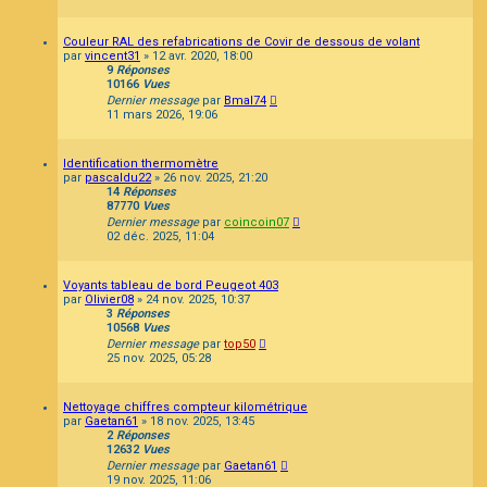
Couleur RAL des refabrications de Covir de dessous de volant
par
vincent31
»
12 avr. 2020, 18:00
9
Réponses
10166
Vues
Dernier message
par
Bmal74
11 mars 2026, 19:06
Identification thermomètre
par
pascaldu22
»
26 nov. 2025, 21:20
14
Réponses
87770
Vues
Dernier message
par
coincoin07
02 déc. 2025, 11:04
Voyants tableau de bord Peugeot 403
par
Olivier08
»
24 nov. 2025, 10:37
3
Réponses
10568
Vues
Dernier message
par
top50
25 nov. 2025, 05:28
Nettoyage chiffres compteur kilométrique
par
Gaetan61
»
18 nov. 2025, 13:45
2
Réponses
12632
Vues
Dernier message
par
Gaetan61
19 nov. 2025, 11:06