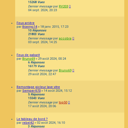
15268
Vues
Dernier message
par
RV203
04 sept. 2024, 20:23
Feux arrière
par
thierryc14
»
18 janv. 2015, 17:23
10
Réponses
21803
Vues
Dernier message
par
accobra
03 sept. 2024, 14:25
Feux de gabarit
par
Bruno69
»
29 août 2024, 00:24
6
Réponses
16179
Vues
Dernier message
par
Bruno69
29 août 2024, 22:47
Remontage gicleur lave vitre
par
Semper-fi70
»
14 août 2024, 15:12
5
Réponses
15543
Vues
Dernier message
par
top50
17 août 2024, 20:06
Le tableau de bord ?
par
rebel42
»
02 août 2024, 16:10
3
Réponses