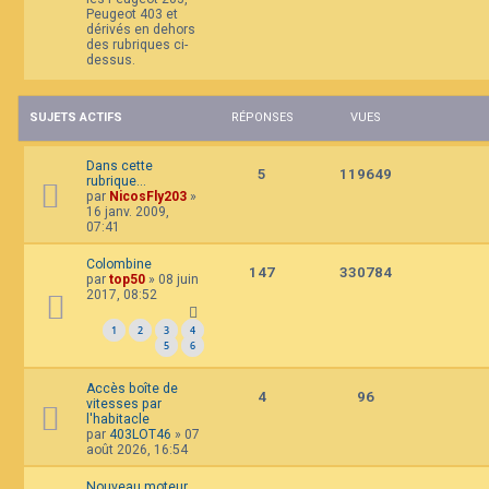
Peugeot 403 et
dérivés en dehors
des rubriques ci-
dessus.
SUJETS ACTIFS
RÉPONSES
VUES
Dans cette
5
119649
rubrique...
par
NicosFly203
»
16 janv. 2009,
07:41
Colombine
147
330784
par
top50
»
08 juin
2017, 08:52
1
2
3
4
5
6
Accès boîte de
4
96
vitesses par
l'habitacle
par
403LOT46
»
07
août 2026, 16:54
Nouveau moteur