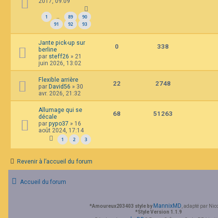
2017, 09:09
1
89
90
…
91
92
93
Jante pick-up sur
0
338
berline
par
steff26
»
21
juin 2026, 13:02
Flexible arrière
22
2748
par
David56
»
30
avr. 2026, 21:32
Allumage qui se
68
51263
décale
par
pypo37
»
16
août 2024, 17:14
1
2
3
Revenir à l’accueil du forum
Accueil du forum
MannixMD
*
Amoureux203403 style by
, adapté par Nic
*
Style Version 1.1.9