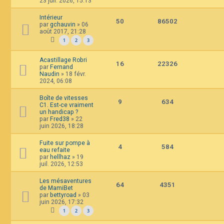
23 juil. 2026, 15:13
Intérieur
50
86502
par
gchauvin
»
06
août 2017, 21:28
1
2
3
Acastillage Robri
16
22326
par
Fernand
Naudin
»
18 févr.
2024, 06:08
Boîte de vitesses
9
634
C1. Est-ce vraiment
un handicap ?
par
Fred38
»
22
juin 2026, 18:28
Fuite sur pompe à
4
584
eau refaite
par
hellhaz
»
19
juil. 2026, 12:53
Les mésaventures
64
4351
de MamiBet
par
bettyroad
»
03
juin 2026, 17:32
1
2
3