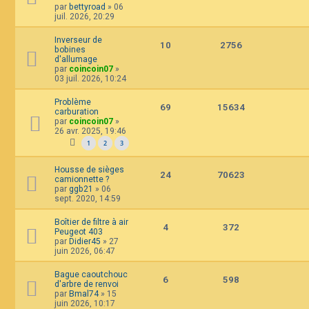
par
bettyroad
»
06
juil. 2026, 20:29
Inverseur de
10
2756
bobines
d'allumage
par
coincoin07
»
03 juil. 2026, 10:24
Problème
69
15634
carburation
par
coincoin07
»
26 avr. 2025, 19:46
1
2
3
Housse de sièges
24
70623
camionnette ?
par
ggb21
»
06
sept. 2020, 14:59
Boîtier de filtre à air
4
372
Peugeot 403
par
Didier45
»
27
juin 2026, 06:47
Bague caoutchouc
6
598
d'arbre de renvoi
par
Bmal74
»
15
juin 2026, 10:17