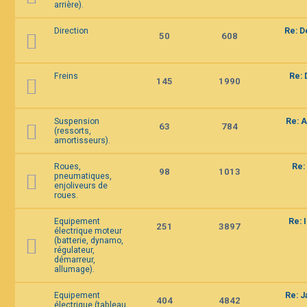
arrière).
Direction
Re: D
50
608
Freins
Re: 
145
1990
Suspension
Re: A
63
784
(ressorts,
amortisseurs).
Roues,
Re:
98
1013
pneumatiques,
enjoliveurs de
roues.
Equipement
Re: 
251
3897
électrique moteur
(batterie, dynamo,
régulateur,
démarreur,
allumage).
Equipement
Re: 
404
4842
électrique (tableau