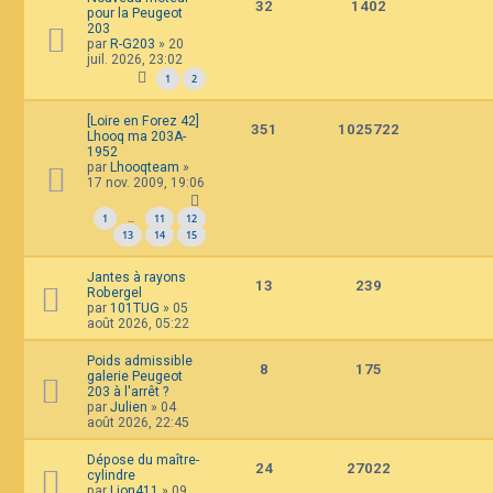
32
1402
pour la Peugeot
203
par
R-G203
»
20
juil. 2026, 23:02
1
2
[Loire en Forez 42]
351
1025722
Lhooq ma 203A-
1952
par
Lhooqteam
»
17 nov. 2009, 19:06
1
11
12
…
13
14
15
Jantes à rayons
13
239
Robergel
par
101TUG
»
05
août 2026, 05:22
Poids admissible
8
175
galerie Peugeot
203 à l'arrêt ?
par
Julien
»
04
août 2026, 22:45
Dépose du maître-
24
27022
cylindre
par
Lion411
»
09