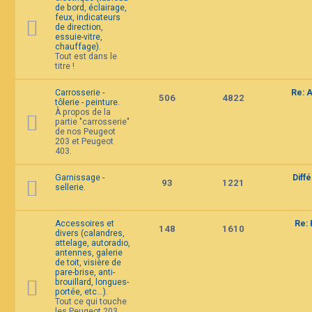
de bord, éclairage,
feux, indicateurs
de direction,
essuie-vitre,
chauffage).
Tout est dans le
titre !
Carrosserie -
Re: 
506
4822
tôlerie - peinture.
À propos de la
partie "carrosserie"
de nos Peugeot
203 et Peugeot
403.
Garnissage -
Diff
93
1221
sellerie.
Accessoires et
Re: 
148
1610
divers (calandres,
attelage, autoradio,
antennes, galerie
de toit, visière de
pare-brise, anti-
brouillard, longues-
portée, etc...).
Tout ce qui touche
les Peugeot 203,