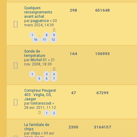
Quelques
298
651648
renseignements
avant achat
par
pagpatrice
»
03
mars 2024, 14:39
1
8
9
…
10
11
12
Sonde de
164
106993
température
par
Michel 51
»
21
nov. 2008, 18:39
1
3
4
…
5
6
7
Compteur Peugeot
47
67299
403 : Véglia, OS,
Jaeger
par
tontonscoot
»
28 avr. 2011, 11:12
1
2
La familiale de
2300
3164157
chips
par
chips
»
09 avr.