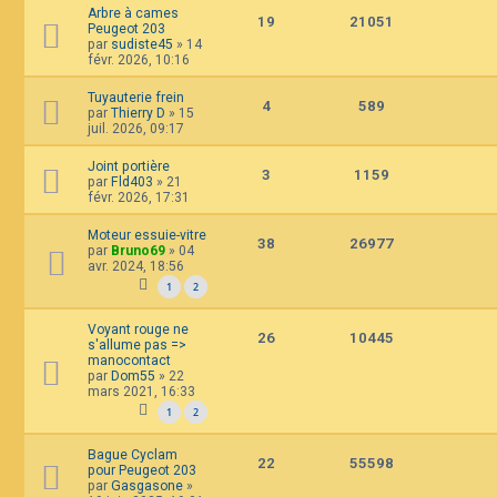
Arbre à cames
19
21051
Peugeot 203
par
sudiste45
»
14
févr. 2026, 10:16
Tuyauterie frein
4
589
par
Thierry D
»
15
juil. 2026, 09:17
Joint portière
3
1159
par
Fld403
»
21
févr. 2026, 17:31
Moteur essuie-vitre
38
26977
par
Bruno69
»
04
avr. 2024, 18:56
1
2
Voyant rouge ne
26
10445
s'allume pas =>
manocontact
par
Dom55
»
22
mars 2021, 16:33
1
2
Bague Cyclam
22
55598
pour Peugeot 203
par
Gasgasone
»