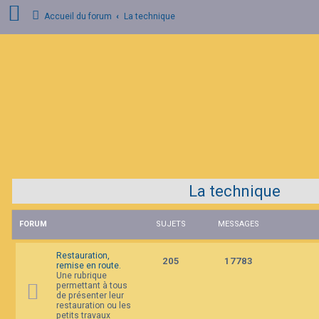
Accueil du forum
La technique
C
o
n
n
e
x
i
o
n
La technique
I
n
s
c
FORUM
SUJETS
MESSAGES
r
i
p
Restauration,
t
205
17783
remise en route.
i
Une rubrique
o
permettant à tous
n
de présenter leur
restauration ou les
petits travaux