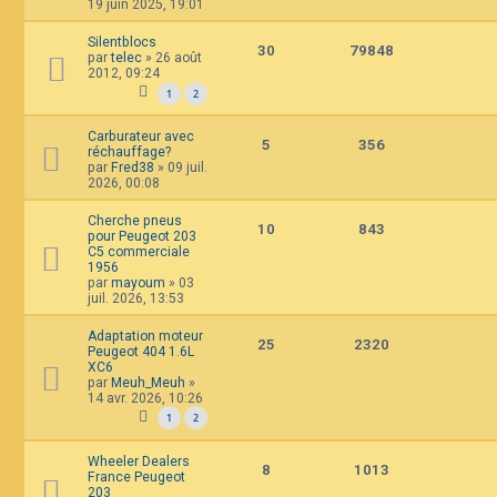
19 juin 2025, 19:01
Silentblocs
30
79848
par
telec
»
26 août
2012, 09:24
1
2
Carburateur avec
5
356
réchauffage?
par
Fred38
»
09 juil.
2026, 00:08
Cherche pneus
10
843
pour Peugeot 203
C5 commerciale
1956
par
mayoum
»
03
juil. 2026, 13:53
Adaptation moteur
25
2320
Peugeot 404 1.6L
XC6
par
Meuh_Meuh
»
14 avr. 2026, 10:26
1
2
Wheeler Dealers
8
1013
France Peugeot
203