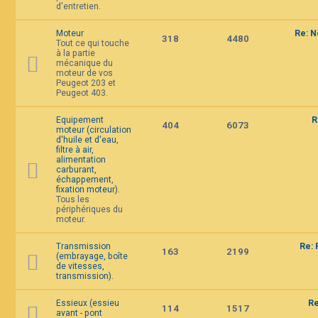
d'entretien.
F
A
Q
Moteur
Re: N
318
4480
Tout ce qui touche
à la partie
mécanique du
moteur de vos
Peugeot 203 et
Peugeot 403.
Equipement
R
404
6073
moteur (circulation
d'huile et d'eau,
filtre à air,
alimentation
carburant,
échappement,
fixation moteur).
Tous les
périphériques du
moteur.
Transmission
Re: 
163
2199
(embrayage, boîte
de vitesses,
transmission).
Essieux (essieu
Re
114
1517
avant - pont