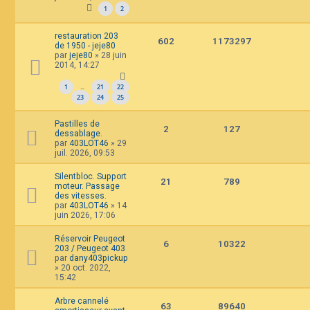
1
2
restauration 203
602
1173297
de 1950 - jeje80
par
jeje80
»
28 juin
2014, 14:27
1
21
22
…
23
24
25
Pastilles de
2
127
dessablage.
par
403LOT46
»
29
juil. 2026, 09:53
Silentbloc. Support
21
789
moteur. Passage
des vitesses.
par
403LOT46
»
14
juin 2026, 17:06
Réservoir Peugeot
6
10322
203 / Peugeot 403
par
dany403pickup
»
20 oct. 2022,
15:42
Arbre cannelé
63
89640