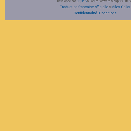
phpBB
Développé par
® Forum Software © phpBB Limit
Traduction française officielle
Miles Cellar
©
Confidentialité
Conditions
|