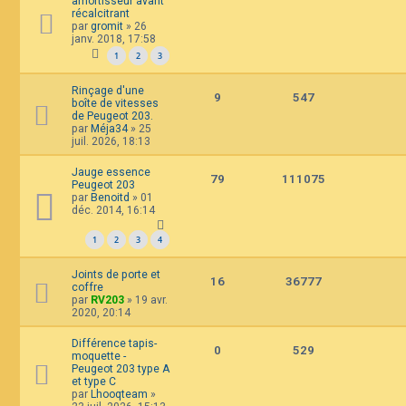
amortisseur avant
récalcitrant
par
gromit
»
26
janv. 2018, 17:58
1
2
3
Rinçage d'une
9
547
boîte de vitesses
de Peugeot 203.
par
Méja34
»
25
juil. 2026, 18:13
Jauge essence
79
111075
Peugeot 203
par
Benoitd
»
01
déc. 2014, 16:14
1
2
3
4
Joints de porte et
16
36777
coffre
par
RV203
»
19 avr.
2020, 20:14
Différence tapis-
0
529
moquette -
Peugeot 203 type A
et type C
par
Lhooqteam
»