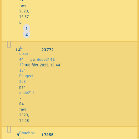
févr.
2023,
16:37
1
2
A-
14
23772
coup
en
par
dede214
1ère
06 févr. 2023, 18:44
sur
Peugeot
203.
par
dede214
»
04
févr.
2023,
12:08
Bouchon
9
17355
de