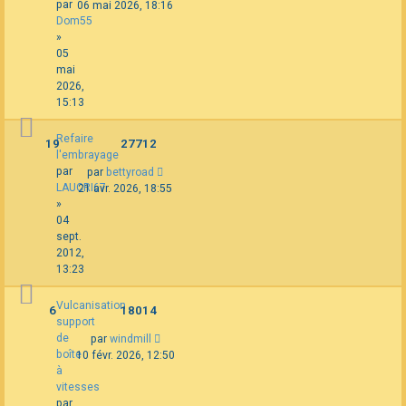
par
06 mai 2026, 18:16
Dom55
»
05
mai
2026,
15:13
Refaire
19
27712
l'embrayage
par
par
bettyroad
LAUCRI67
21 avr. 2026, 18:55
»
04
sept.
2012,
13:23
Vulcanisation
6
18014
support
de
par
windmill
boîte
10 févr. 2026, 12:50
à
vitesses
par