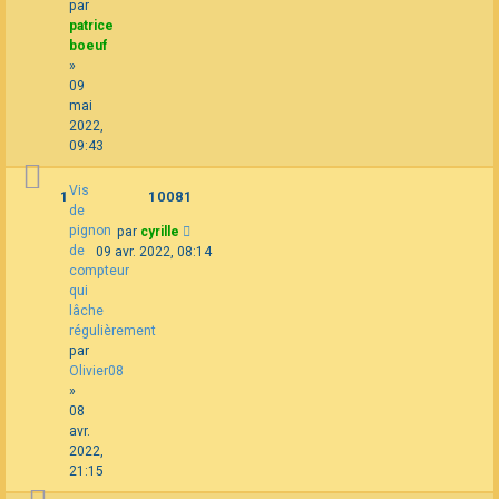
par
patrice
boeuf
»
09
mai
2022,
09:43
Vis
1
10081
de
pignon
par
cyrille
de
09 avr. 2022, 08:14
compteur
qui
lâche
régulièrement
par
Olivier08
»
08
avr.
2022,
21:15