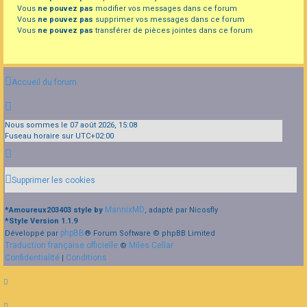
Vous
ne pouvez pas
modifier vos messages dans ce forum
Vous
ne pouvez pas
supprimer vos messages dans ce forum
Vous
ne pouvez pas
transférer de pièces jointes dans ce forum
Accueil du forum
Nous sommes le 07 août 2026, 15:08
Fuseau horaire sur
UTC+02:00
Supprimer les cookies
MannixMD
*
Amoureux203403 style by
, adapté par Nicosfly
*
Style Version 1.1.9
phpBB
Développé par
® Forum Software © phpBB Limited
Traduction française officielle
Miles Cellar
©
Confidentialité
Conditions
|