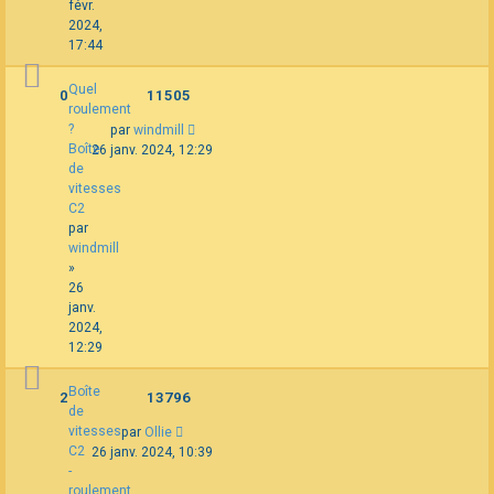
févr.
2024,
17:44
Quel
0
11505
roulement
?
par
windmill
Boîte
26 janv. 2024, 12:29
de
vitesses
C2
par
windmill
»
26
janv.
2024,
12:29
Boîte
2
13796
de
vitesses
par
Ollie
C2
26 janv. 2024, 10:39
-
roulement