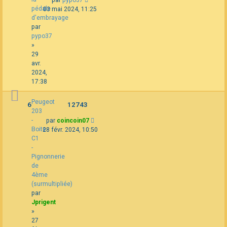
pédale
03 mai 2024, 11:25
d'embrayage
par
pypo37
»
29
avr.
2024,
17:38
Peugeot
6
12743
203
-
par
coincoin07
Boite
28 févr. 2024, 10:50
C1
-
Pignonnerie
de
4ème
(surmultipliée)
par
Jprigent
»
27