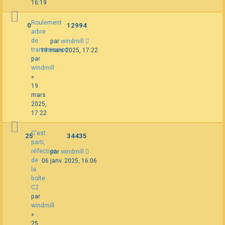
16:19
Roulement
0
12994
arbre
de
par
windmill
transmission
19 mars 2025, 17:22
par
windmill
»
19
mars
2025,
17:22
C'est
25
34435
parti,
réfection
par
windmill
de
06 janv. 2025, 16:06
la
boîte
C2
par
windmill
»
25