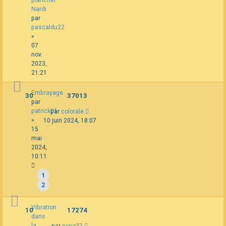
plancher
Nardi
par
pascaldu22
»
07
nov.
2023,
21:21
Embrayage
30
37013
par
patrick01
par
colorale
»
10 juin 2024, 18:07
15
mai
2024,
10:11
1
2
Vibration
10
17274
dans
la
par
pypo37