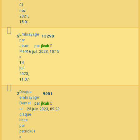
01
nov.
2021,
15:01
Embrayage
5
13290
par
Jean-
par
jlcab
Marc
16 juil. 2023, 10:15
»
14
juil.
2023,
11:07
Disque
2
9951
embrayage
Dentel
par
jlcab
et
23 juin 2023, 09:29
disque
lisse
par
patrick01
»