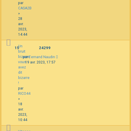
par
CASA2B
»
28
avr.
2023,
14:44
Un
15
24299
bruit
bizarre,
par
Fernand Naudin
vous
19 avr. 2023, 17:57
avez
dit
bizarre
!
par
RICO44
»
18
avr.
2023,
10:44