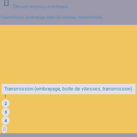
Accueil du forum
La technique
Transmission (embrayage, boîte de vitesses, transmission).
Connexion
Inscription
FAQ
Transmission (embrayage, boîte de vitesses, transmission).
1
2
3
4