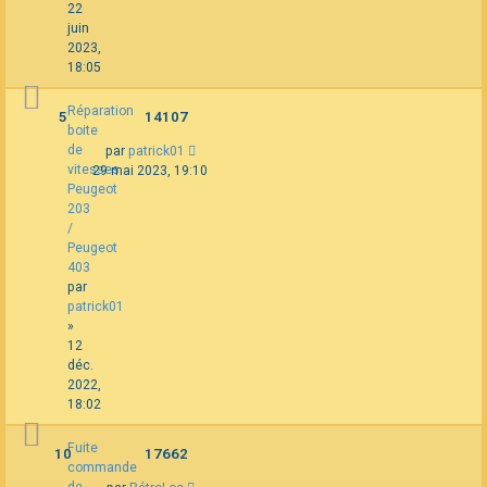
22
juin
2023,
18:05
Réparation
5
14107
boite
de
par
patrick01
vitesses
29 mai 2023, 19:10
Peugeot
203
/
Peugeot
403
par
patrick01
»
12
déc.
2022,
18:02
Fuite
10
17662
commande
de