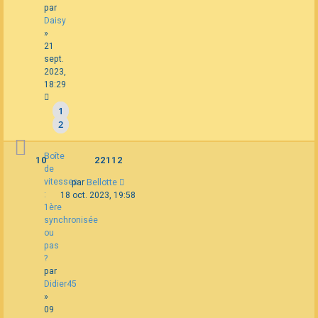
par
Daisy
»
21
sept.
2023,
18:29
1
2
Boîte
10
22112
de
vitesses
par
Bellotte
:
18 oct. 2023, 19:58
1ère
synchronisée
ou
pas
?
par
Didier45
»
09