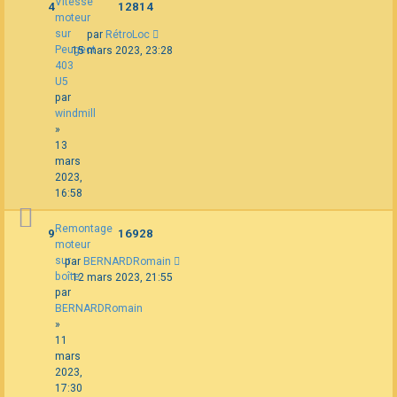
Vitesse
4
12814
moteur
sur
par
RétroLoc
Peugeot
15 mars 2023, 23:28
403
U5
par
windmill
»
13
mars
2023,
16:58
Remontage
9
16928
moteur
sur
par
BERNARDRomain
boîte
12 mars 2023, 21:55
par
BERNARDRomain
»
11
mars
2023,
17:30