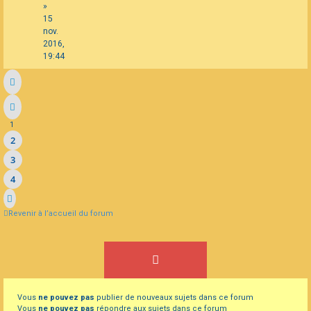
»
15
nov.
2016,
19:44
1
2
3
4
Revenir à l’accueil du forum
Vous
ne pouvez pas
publier de nouveaux sujets dans ce forum
Vous
ne pouvez pas
répondre aux sujets dans ce forum