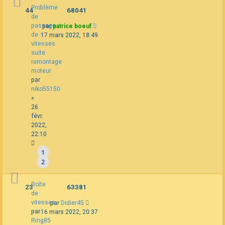
Problème
44
68041
de
passage
par
patrice boeuf
de
17 mars 2022, 18:49
vitesses
suite
remontage
moteur.
par
niko55150
»
26
févr.
2022,
22:10
1
2
Boîte
23
63381
de
vitesses
par
Didier45
par
16 mars 2022, 20:37
Ring85