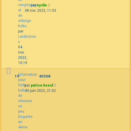
remplissage
par
cyrille
et
08 nov. 2022, 11:53
de
vidange
boîte.
par
Lardéchois
»
04
nov.
2022,
10:19
Information
19
40368
pour
huile
par
patrice boeuf
boîte
30 juin 2022, 21:02
de
vitesses
un
peu
bruyante
en
4ème.