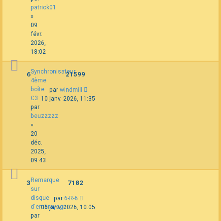
patrick01
»
09
févr.
2026,
18:02
Synchronisateur
6
21599
4ème
boîte
par
windmill
C3
10 janv. 2026, 11:35
par
beuzzzzz
»
20
déc.
2025,
09:43
Remarque
3
7182
sur
disque
par
6-R-6
d'embrayage
06 janv. 2026, 10:05
par