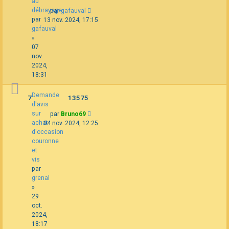
au
débrayage.
par
gafauval
par
13 nov. 2024, 17:15
gafauval
»
07
nov.
2024,
18:31
Demande
7
13575
d'avis
sur
par
Bruno69
achat
04 nov. 2024, 12:25
d'occasion
couronne
et
vis
par
grenal
»
29
oct.
2024,
18:17