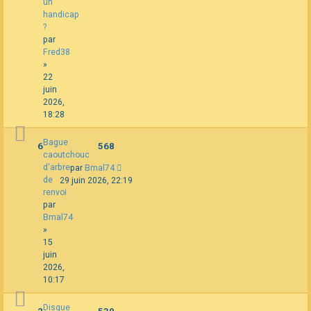
un
handicap
?
par
Fred38
»
22
juin
2026,
18:28
Bague
6
568
caoutchouc
d'arbre
par
Bmal74
de
29 juin 2026, 22:19
renvoi
par
Bmal74
»
15
juin
2026,
10:17
Disque