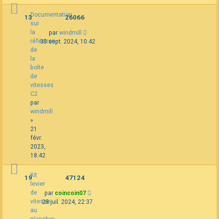
Documentation
13
26066
sur
la
par
windmill
réfection
30 sept. 2024, 10:42
de
la
boîte
de
vitesses
C2
par
windmill
»
21
févr.
2023,
18:42
Kit
19
47124
levier
de
par
coincoin07
vitesse
28 juil. 2024, 22:37
au