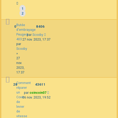
1
2
Butée
0
8406
d'embrayage
Peugeot
par
Scooby
403
27 nov. 2023, 17:37
par
Scooby
»
27
nov.
2023,
17:37
Comment
28
43611
réparer
un
par
coincoin07
Covir
06 nov. 2023, 19:52
de
levier
de
vitesse