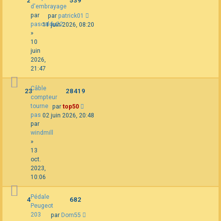
2
539
d'embrayage
par
par
patrick01
pascaldu22
11 juin 2026, 08:20
»
10
juin
2026,
21:47
Câble
23
28419
compteur
tourne
par
top50
pas
02 juin 2026, 20:48
par
windmill
»
13
oct.
2023,
10:06
Pédale
4
682
Peugeot
203
par
Dom55