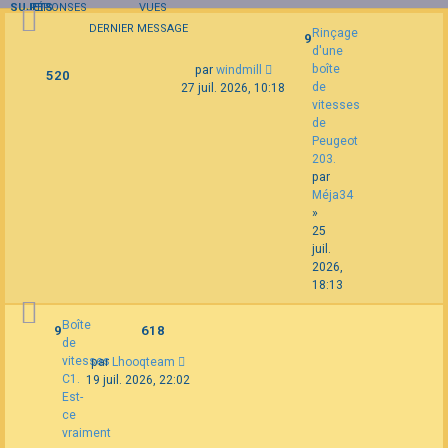
SUJETS
RÉPONSES
VUES
DERNIER MESSAGE
Rinçage
9
d'une
boîte
par
windmill
520
de
27 juil. 2026, 10:18
vitesses
de
Peugeot
203.
par
Méja34
»
25
juil.
2026,
18:13
Boîte
9
618
de
vitesses
par
Lhooqteam
C1.
19 juil. 2026, 22:02
Est-
ce
vraiment