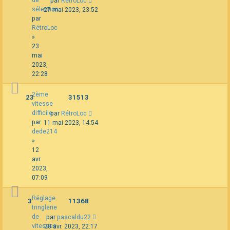
par
RétroLoc
sélection
27 mai 2023, 23:52
par
RétroLoc
»
23
mai
2023,
22:28
2ème
23
31513
vitesse
difficile
par
RétroLoc
par
11 mai 2023, 14:54
dede214
»
12
avr.
2023,
07:09
Réglage
3
11368
tringlerie
de
par
pascaldu22
vitesses
28 avr. 2023, 22:17