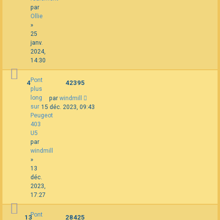
par
Ollie
»
25
janv.
2024,
14:30
Pont
4
42395
plus
long
par
windmill
sur
15 déc. 2023, 09:43
Peugeot
403
U5
par
windmill
»
13
déc.
2023,
17:27
Pont
13
28425