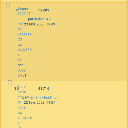
Bague
4
12201
2121.05
-
par
dede214
boîte
23 févr. 2023, 18:49
de
vitesses
C3
par
dede214
»
18
oct.
2022,
04:51
Fuite
30
41716
carte
d'huile
par
Fernand Naudin
et
22 févr. 2023, 19:57
boîte
par
simonmil
»
21