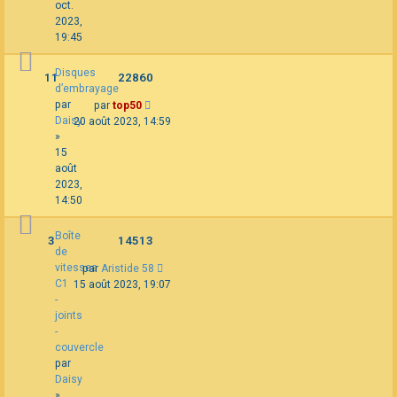
oct.
2023,
19:45
Disques
11
22860
d’embrayage
par
par
top50
Daisy
20 août 2023, 14:59
»
15
août
2023,
14:50
Boîte
3
14513
de
vitesses
par
Aristide 58
C1
15 août 2023, 19:07
-
joints
-
couvercle
par
Daisy
»