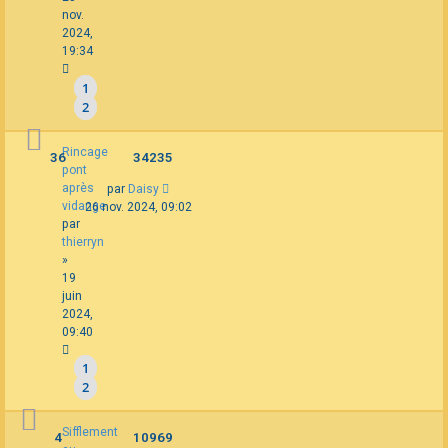
nov.
2024,
19:34
1
2
Rincage
36
34235
pont
après
par
Daisy
vidange
26 nov. 2024, 09:02
par
thierryn
»
19
juin
2024,
09:40
1
2
Sifflement
4
10969