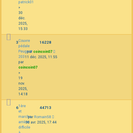
patrick01
»
30
déc.
2025,
15:33
Couvre
3
16228
pédale
Peugeot
par
coincoin07
203
11 déc. 2025, 11:55
par
coincoin07
»
19
nov.
2025,
14:18
1ère
6
44713
et
marche
par
Romain58
arrière
30 avr. 2025, 17:44
difficile
à