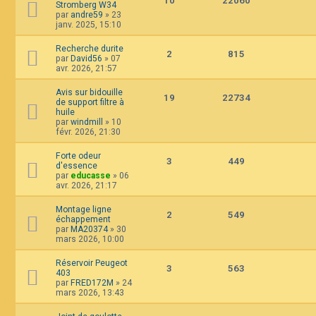
10
22060
Stromberg W34
par
andre59
»
23
janv. 2025, 15:10
Recherche durite
2
815
par
David56
»
07
avr. 2026, 21:57
Avis sur bidouille
19
22734
de support filtre à
huile
par
windmill
»
10
févr. 2026, 21:30
Forte odeur
3
449
d'essence
par
educasse
»
06
avr. 2026, 21:17
Montage ligne
2
549
échappement
par
MA20374
»
30
mars 2026, 10:00
Réservoir Peugeot
3
563
403
par
FRED172M
»
24
mars 2026, 13:43