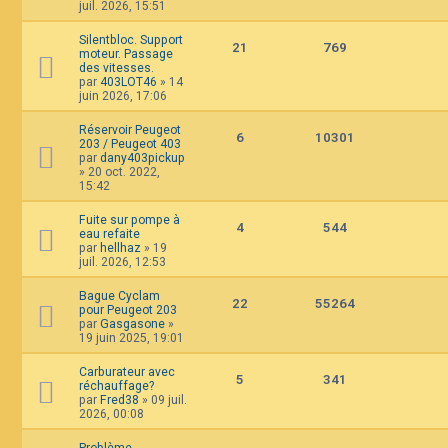
juil. 2026, 15:51
F
A
Silentbloc. Support
Q
21
769
moteur. Passage
des vitesses.
par
403LOT46
»
14
juin 2026, 17:06
Réservoir Peugeot
6
10301
203 / Peugeot 403
par
dany403pickup
»
20 oct. 2022,
15:42
Fuite sur pompe à
4
544
eau refaite
par
hellhaz
»
19
juil. 2026, 12:53
Bague Cyclam
22
55264
pour Peugeot 203
par
Gasgasone
»
19 juin 2025, 19:01
Carburateur avec
5
341
réchauffage?
par
Fred38
»
09 juil.
2026, 00:08
Problème