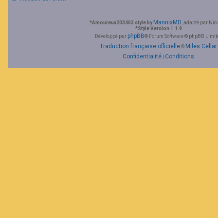
MannixMD
*
Amoureux203403 style by
, adapté par Nic
*
Style Version 1.1.9
phpBB
Développé par
® Forum Software © phpBB Limit
Traduction française officielle
Miles Cellar
©
Confidentialité
Conditions
|