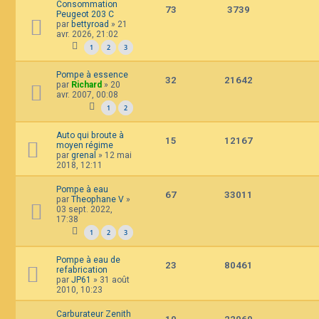
Consommation
73
3739
Peugeot 203 C
par
bettyroad
»
21
avr. 2026, 21:02
1
2
3
Pompe à essence
32
21642
par
Richard
»
20
avr. 2007, 00:08
1
2
Auto qui broute à
15
12167
moyen régime
par
grenal
»
12 mai
2018, 12:11
Pompe à eau
67
33011
par
Theophane V
»
03 sept. 2022,
17:38
1
2
3
Pompe à eau de
23
80461
refabrication
par
JP61
»
31 août
2010, 10:23
Carburateur Zenith