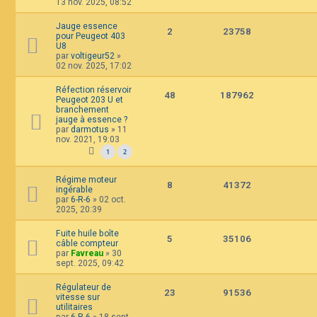
13 nov. 2025, 08:52
Jauge essence
2
23758
pour Peugeot 403
U8
par
voltigeur52
»
02 nov. 2025, 17:02
Réfection réservoir
48
187962
Peugeot 203 U et
branchement
jauge à essence ?
par
darmotus
»
11
nov. 2021, 19:03
1
2
Régime moteur
8
41372
ingérable
par
6-R-6
»
02 oct.
2025, 20:39
Fuite huile boîte
5
35106
câble compteur
par
Favreau
»
30
sept. 2025, 09:42
Régulateur de
23
91536
vitesse sur
utilitaires
par
6-R-6
»
18 sept.