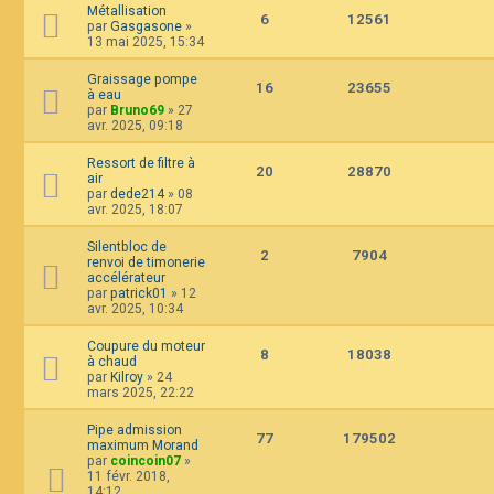
Métallisation
6
12561
par
Gasgasone
»
13 mai 2025, 15:34
Graissage pompe
16
23655
à eau
par
Bruno69
»
27
avr. 2025, 09:18
Ressort de filtre à
20
28870
air
par
dede214
»
08
avr. 2025, 18:07
Silentbloc de
2
7904
renvoi de timonerie
accélérateur
par
patrick01
»
12
avr. 2025, 10:34
Coupure du moteur
8
18038
à chaud
par
Kilroy
»
24
mars 2025, 22:22
Pipe admission
77
179502
maximum Morand
par
coincoin07
»
11 févr. 2018,
14:12