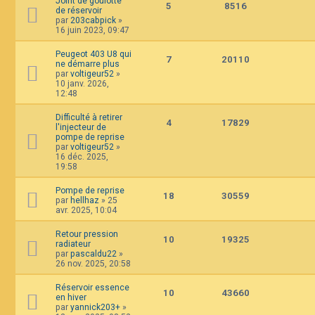
Joint de goulotte
5
8516
de réservoir
par
203cabpick
»
16 juin 2023, 09:47
Peugeot 403 U8 qui
7
20110
ne démarre plus
par
voltigeur52
»
10 janv. 2026,
12:48
Difficulté à retirer
4
17829
l'injecteur de
pompe de reprise
par
voltigeur52
»
16 déc. 2025,
19:58
Pompe de reprise
18
30559
par
hellhaz
»
25
avr. 2025, 10:04
Retour pression
10
19325
radiateur
par
pascaldu22
»
26 nov. 2025, 20:58
Réservoir essence
10
43660
en hiver
par
yannick203+
»