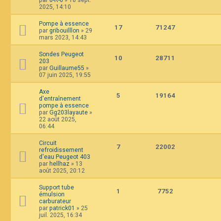
2025, 14:10
Pompe à essence
17
71247
par
gribouilllon
»
29
mars 2023, 14:43
Sondes Peugeot
10
28711
203
par
Guillaume55
»
07 juin 2025, 19:55
Axe
5
19164
d'entraînement
pompe à essence
par
Gg203layaute
»
22 août 2025,
06:44
Circuit
7
22002
refroidissement
d'eau Peugeot 403
par
hellhaz
»
13
août 2025, 20:12
Support tube
1
7752
émulsion
carburateur
par
patrick01
»
25
juil. 2025, 16:34