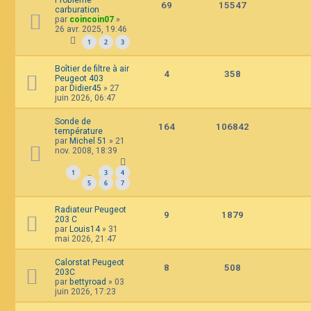
69
15547
carburation
par
coincoin07
»
26 avr. 2025, 19:46
1
2
3
Boîtier de filtre à air
4
358
Peugeot 403
par
Didier45
»
27
juin 2026, 06:47
Sonde de
164
106842
température
par
Michel 51
»
21
nov. 2008, 18:39
1
3
4
…
5
6
7
Radiateur Peugeot
9
1879
203 C
par
Louis14
»
31
mai 2026, 21:47
Calorstat Peugeot
8
508
203C
par
bettyroad
»
03
juin 2026, 17:23