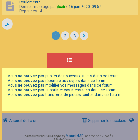
Roulements
Dernier message par
jlcab
«
16 juin 2020, 09:54
Réponses :
4
1
2
3
Vous
ne pouvez pas
publier de nouveaux sujets dans ce forum
Vous
ne pouvez pas
répondre aux sujets dans ce forum
Vous
ne pouvez pas
modifier vos messages dans ce forum
Vous
ne pouvez pas
supprimer vos messages dans ce forum
Vous
ne pouvez pas
transférer de pièces jointes dans ce forum
Accueil du forum
Supprimer les cookies
MannixMD
*
Amoureux203403 style by
, adapté par Nicosfly
*
Style Version 1.1.9