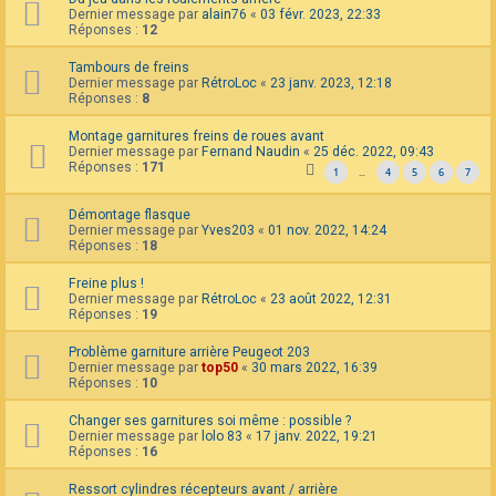
Dernier message par
alain76
«
03 févr. 2023, 22:33
Réponses :
12
Tambours de freins
Dernier message par
RétroLoc
«
23 janv. 2023, 12:18
Réponses :
8
Montage garnitures freins de roues avant
Dernier message par
Fernand Naudin
«
25 déc. 2022, 09:43
Réponses :
171
1
4
5
6
7
…
Démontage flasque
Dernier message par
Yves203
«
01 nov. 2022, 14:24
Réponses :
18
Freine plus !
Dernier message par
RétroLoc
«
23 août 2022, 12:31
Réponses :
19
Problème garniture arrière Peugeot 203
Dernier message par
top50
«
30 mars 2022, 16:39
Réponses :
10
Changer ses garnitures soi même : possible ?
Dernier message par
lolo 83
«
17 janv. 2022, 19:21
Réponses :
16
Ressort cylindres récepteurs avant / arrière