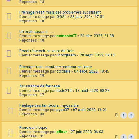
Réponses :
13
Freinage refait mais des problèmes subsistent
Dernier message par
GG21
«
28 janv. 2024, 17:51
Réponses :
10
Un bruit casse c ......
Dernier message par
coincoin07
«
20 déc. 2023, 21:08
Réponses :
10
Bocal réservoir en verre de frein
Dernier message par
Lhooqteam
«
28 sept. 2023, 19:10
Blocage frein - montage tambour en force
Dernier message par
colorale
«
04 sept. 2023, 18:45
Réponses :
19
Assistance de freinage
Dernier message par
dede214
«
13 août 2023, 08:23
Réponses :
17
Réglage des tambours impossible
Dernier message par
pypo37
«
07 août 2023, 16:21
Réponses :
33
1
2
Roue qui bloque
Dernier message par
pflour
«
27 juin 2023, 06:03
Réponses :
31
1
2