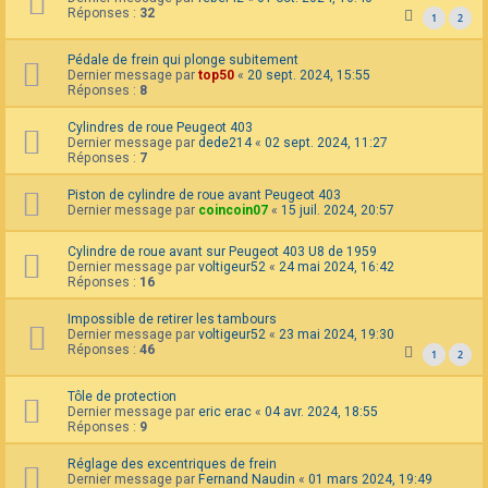
Réponses :
32
1
2
Pédale de frein qui plonge subitement
Dernier message par
top50
«
20 sept. 2024, 15:55
Réponses :
8
Cylindres de roue Peugeot 403
Dernier message par
dede214
«
02 sept. 2024, 11:27
Réponses :
7
Piston de cylindre de roue avant Peugeot 403
Dernier message par
coincoin07
«
15 juil. 2024, 20:57
Cylindre de roue avant sur Peugeot 403 U8 de 1959
Dernier message par
voltigeur52
«
24 mai 2024, 16:42
Réponses :
16
Impossible de retirer les tambours
Dernier message par
voltigeur52
«
23 mai 2024, 19:30
Réponses :
46
1
2
Tôle de protection
Dernier message par
eric erac
«
04 avr. 2024, 18:55
Réponses :
9
Réglage des excentriques de frein
Dernier message par
Fernand Naudin
«
01 mars 2024, 19:49