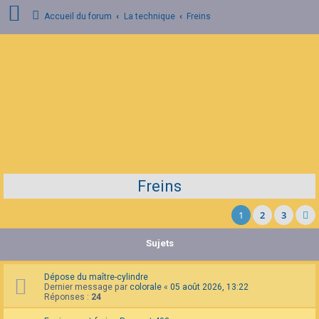
Accueil du forum
La technique
Freins
C
o
n
n
e
x
i
o
n
Freins
I
n
s
1
2
3
c
r
i
Sujets
p
t
i
Dépose du maître-cylindre
o
Dernier message par
colorale
«
05 août 2026, 13:22
n
Réponses :
24