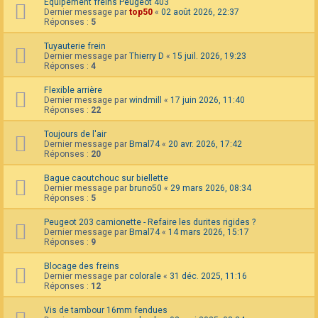
Equipement freins Peugeot 403
F
Dernier message par
top50
«
02 août 2026, 22:37
A
Réponses :
5
Q
Tuyauterie frein
Dernier message par
Thierry D
«
15 juil. 2026, 19:23
Réponses :
4
Flexible arrière
Dernier message par
windmill
«
17 juin 2026, 11:40
Réponses :
22
Toujours de l'air
Dernier message par
Bmal74
«
20 avr. 2026, 17:42
Réponses :
20
Bague caoutchouc sur biellette
Dernier message par
bruno50
«
29 mars 2026, 08:34
Réponses :
5
Peugeot 203 camionette - Refaire les durites rigides ?
Dernier message par
Bmal74
«
14 mars 2026, 15:17
Réponses :
9
Blocage des freins
Dernier message par
colorale
«
31 déc. 2025, 11:16
Réponses :
12
Vis de tambour 16mm fendues