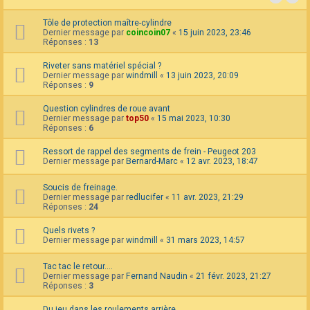
Tôle de protection maître-cylindre
Dernier message par
coincoin07
«
15 juin 2023, 23:46
Réponses :
13
Riveter sans matériel spécial ?
Dernier message par
windmill
«
13 juin 2023, 20:09
Réponses :
9
Question cylindres de roue avant
Dernier message par
top50
«
15 mai 2023, 10:30
Réponses :
6
Ressort de rappel des segments de frein - Peugeot 203
Dernier message par
Bernard-Marc
«
12 avr. 2023, 18:47
Soucis de freinage.
Dernier message par
redlucifer
«
11 avr. 2023, 21:29
Réponses :
24
Quels rivets ?
Dernier message par
windmill
«
31 mars 2023, 14:57
Tac tac le retour....
Dernier message par
Fernand Naudin
«
21 févr. 2023, 21:27
Réponses :
3
Du jeu dans les roulements arrière