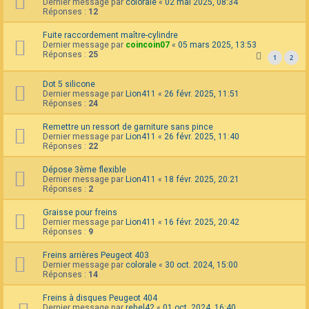
Dernier message par
colorale
«
02 mai 2025, 08:34
Réponses :
12
Fuite raccordement maître-cylindre
Dernier message par
coincoin07
«
05 mars 2025, 13:53
Réponses :
25
1
2
Dot 5 silicone
Dernier message par
Lion411
«
26 févr. 2025, 11:51
Réponses :
24
Remettre un ressort de garniture sans pince
Dernier message par
Lion411
«
26 févr. 2025, 11:40
Réponses :
22
Dépose 3ème flexible
Dernier message par
Lion411
«
18 févr. 2025, 20:21
Réponses :
2
Graisse pour freins
Dernier message par
Lion411
«
16 févr. 2025, 20:42
Réponses :
9
Freins arrières Peugeot 403
Dernier message par
colorale
«
30 oct. 2024, 15:00
Réponses :
14
Freins à disques Peugeot 404
Dernier message par
rebel42
«
01 oct. 2024, 16:40