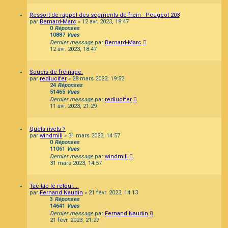
Ressort de rappel des segments de frein - Peugeot 203
par
Bernard-Marc
»
12 avr. 2023, 18:47
0
Réponses
10887
Vues
Dernier message
par
Bernard-Marc
12 avr. 2023, 18:47
Soucis de freinage.
par
redlucifer
»
28 mars 2023, 19:52
24
Réponses
51465
Vues
Dernier message
par
redlucifer
11 avr. 2023, 21:29
Quels rivets ?
par
windmill
»
31 mars 2023, 14:57
0
Réponses
11061
Vues
Dernier message
par
windmill
31 mars 2023, 14:57
Tac tac le retour....
par
Fernand Naudin
»
21 févr. 2023, 14:13
3
Réponses
14641
Vues
Dernier message
par
Fernand Naudin
21 févr. 2023, 21:27