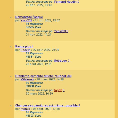
Dernier message
par
Fernand Naudin
25 déc. 2022, 09:43
Démontage flasque
par
Yves203
»
21 oct. 2022, 13:57
18
Réponses
36565
Vues
Dernier message
par
Yves203
01 nov. 2022, 14:24
Freine plus !
par
RICO44
»
22 août 2022, 21:09
19
Réponses
46381
Vues
Dernier message
par
RétroLoc
23 août 2022, 12:31
Problème garniture arrière Peugeot 203
par
Milsimon
»
28 mars 2022, 14:28
10
Réponses
33058
Vues
Dernier message
par
top50
30 mars 2022, 16:39
Changer ses garnitures soi même : possible ?
par
riton31
»
06 sept. 2021, 17:58
16
Réponses
46323
Vues