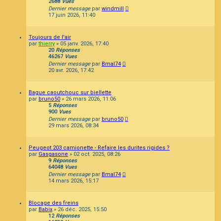
2688
Vues
Dernier message
par
windmill
17 juin 2026, 11:40
Toujours de l'air
par
thierry
»
05 janv. 2026, 17:40
20
Réponses
46267
Vues
Dernier message
par
Bmal74
20 avr. 2026, 17:42
Bague caoutchouc sur biellette
par
bruno50
»
26 mars 2026, 11:06
5
Réponses
900
Vues
Dernier message
par
bruno50
29 mars 2026, 08:34
Peugeot 203 camionette - Refaire les durites rigides ?
par
Gasgasone
»
02 oct. 2025, 08:26
9
Réponses
64048
Vues
Dernier message
par
Bmal74
14 mars 2026, 15:17
Blocage des freins
par
Babix
»
26 déc. 2025, 15:50
12
Réponses