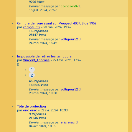
9296
Vues
Dernier message
par
coincoin07
15 juil. 2024, 20:57
Cylindre de roue avant sur Peugeot 403 U8 de 1959
par
voltigeur52
»
23 mai 2024, 19:42
16
Réponses
28147
Vues
Dernier message
par
voltigeur52
24 mai 2024, 16:42
Impossible de retirer les tambours
par
Vincent_Thomas
»
27 févr. 2021, 17:47
1
2
46
Réponses
166235
Vues
Dernier message
par
voltigeur52
23 mai 2024, 19:30
Tôle de protection
par
eric erac
»
02 avr. 2024, 10:33
9
Réponses
21535
Vues
Dernier message
par
eric erac
04 avr. 2024, 18:55