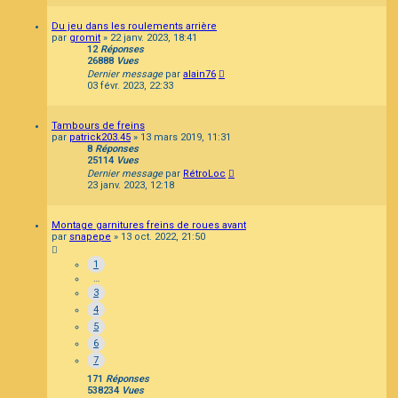
Du jeu dans les roulements arrière
par
gromit
»
22 janv. 2023, 18:41
12
Réponses
26888
Vues
Dernier message
par
alain76
03 févr. 2023, 22:33
Tambours de freins
par
patrick203.45
»
13 mars 2019, 11:31
8
Réponses
25114
Vues
Dernier message
par
RétroLoc
23 janv. 2023, 12:18
Montage garnitures freins de roues avant
par
snapepe
»
13 oct. 2022, 21:50
1
…
3
4
5
6
7
171
Réponses
538234
Vues