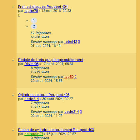
Freins à disques Peugeot 404
par
tophe78
»
12 oct. 2016, 22:23
1
2
32
Réponses
56268
Vues
Dernier message
par
rebel42
01 oct. 2024, 16:40
Pédale de frein qui plonge subitement
par
Olivier08
»
17 sept. 2024, 08:31
8
Réponses
19779
Vues
Dernier message
par
top50
20 sept. 2024, 15:55
Cylindres de roue Peugeot 403
par
dede214
»
30 août 2024, 20:27
7
Réponses
19757
Vues
Dernier message
par
dede214
02 sept. 2024, 11:27
Piston de cylindre de roue avant Peugeot 403
par
coincoin07
»
15 juil. 2024, 20:57
0
Réponses