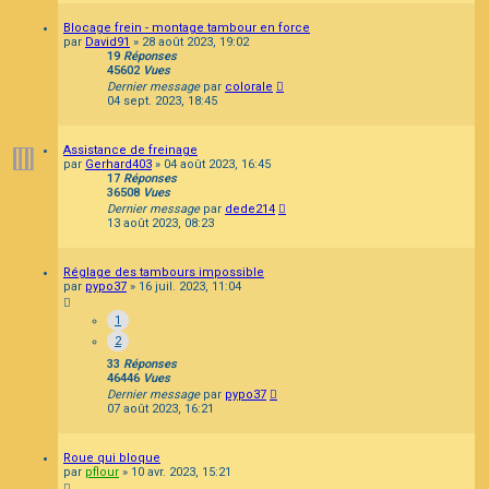
Blocage frein - montage tambour en force
par
David91
»
28 août 2023, 19:02
19
Réponses
45602
Vues
Dernier message
par
colorale
04 sept. 2023, 18:45
Assistance de freinage
par
Gerhard403
»
04 août 2023, 16:45
17
Réponses
36508
Vues
Dernier message
par
dede214
13 août 2023, 08:23
Réglage des tambours impossible
par
pypo37
»
16 juil. 2023, 11:04
1
2
33
Réponses
46446
Vues
Dernier message
par
pypo37
07 août 2023, 16:21
Roue qui bloque
par
pflour
»
10 avr. 2023, 15:21