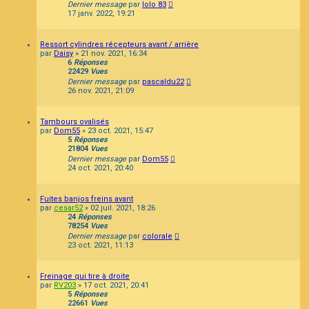
Dernier message
par
lolo 83
17 janv. 2022, 19:21
Ressort cylindres récepteurs avant / arrière
par
Daisy
»
21 nov. 2021, 16:34
6
Réponses
22429
Vues
Dernier message
par
pascaldu22
26 nov. 2021, 21:09
Tambours ovalisés
par
Dom55
»
23 oct. 2021, 15:47
5
Réponses
21804
Vues
Dernier message
par
Dom55
24 oct. 2021, 20:40
Fuites banjos freins avant
par
cesar52
»
02 juil. 2021, 18:26
24
Réponses
78254
Vues
Dernier message
par
colorale
23 oct. 2021, 11:13
Freinage qui tire à droite
par
RV203
»
17 oct. 2021, 20:41
5
Réponses
22661
Vues