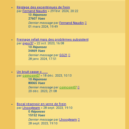
Réglage des excentriques de frein
par
Fernand Naudin
»
29 févr. 2024, 20:22
13
Réponses
27607
Vues
Dernier message
par
Fernand Naudin
01 mars 2024, 19:49
Freinage refait mais des problèmes subsistent
par
pypo37
»
22 oct. 2023, 16:08
10
Réponses
34469
Vues
Dernier message
par
GG21
28 janv. 2024, 17:51
Un bruit casse c ......
par
coincoin07
»
18 déc. 2023, 10:13
10
Réponses
80065
Vues
Dernier message
par
coincoin07
20 déc. 2023, 21:08
Bocal réservoir en verre de frein
par
Lhooqteam
»
28 sept. 2023, 19:10
0
Réponses
15152
Vues
Dernier message
par
Lhooqteam
28 sept. 2023, 19:10