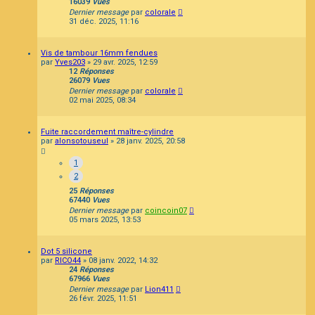
16039
Vues
Dernier message
par
colorale
31 déc. 2025, 11:16
Vis de tambour 16mm fendues
par
Yves203
»
29 avr. 2025, 12:59
12
Réponses
26079
Vues
Dernier message
par
colorale
02 mai 2025, 08:34
Fuite raccordement maître-cylindre
par
alonsotouseul
»
28 janv. 2025, 20:58
1
2
25
Réponses
67440
Vues
Dernier message
par
coincoin07
05 mars 2025, 13:53
Dot 5 silicone
par
RICO44
»
08 janv. 2022, 14:32
24
Réponses
67966
Vues
Dernier message
par
Lion411
26 févr. 2025, 11:51