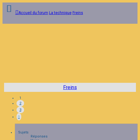
Accueil du forum
La technique
Freins
Connexion
Inscription
FAQ
Freins
1
2
3
Sujets
Réponses