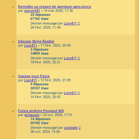
Remettre un ressort de garniture sans pince
par
vincent31
»
10 mai 2020, 17:36
22
Réponses
67763
Vues
Dernier message
par
Lion411
26 févr. 2025, 11:40
Dépose 3ème flexible
par
Lion411
»
17 févr. 2025, 20:49
2
Réponses
14859
Vues
Dernier message
par
Lion411
18 févr. 2025, 20:21
Graisse pour freins
par
Lion411
»
12 févr. 2025, 21:09
9
Réponses
24107
Vues
Dernier message
par
Lion411
16 févr. 2025, 20:42
Freins arrières Peugeot 403
par
gchauvin
»
23 oct. 2024, 17:51
14
Réponses
30745
Vues
Dernier message
par
colorale
30 oct. 2024, 15:00