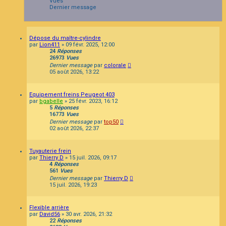
Vues
Dernier message
Dépose du maître-cylindre
par
Lion411
»
09 févr. 2025, 12:00
24
Réponses
26973
Vues
Dernier message
par
colorale
05 août 2026, 13:22
Equipement freins Peugeot 403
par
bgabelle
»
25 févr. 2023, 16:12
5
Réponses
16773
Vues
Dernier message
par
top50
02 août 2026, 22:37
Tuyauterie frein
par
Thierry D
»
15 juil. 2026, 09:17
4
Réponses
561
Vues
Dernier message
par
Thierry D
15 juil. 2026, 19:23
Flexible arrière
par
David56
»
30 avr. 2026, 21:32
22
Réponses