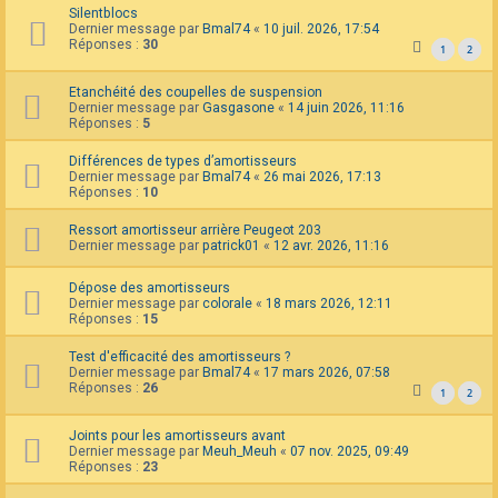
Silentblocs
F
Dernier message par
Bmal74
«
10 juil. 2026, 17:54
A
Réponses :
30
Q
1
2
Etanchéité des coupelles de suspension
Dernier message par
Gasgasone
«
14 juin 2026, 11:16
Réponses :
5
Différences de types d’amortisseurs
Dernier message par
Bmal74
«
26 mai 2026, 17:13
Réponses :
10
Ressort amortisseur arrière Peugeot 203
Dernier message par
patrick01
«
12 avr. 2026, 11:16
Dépose des amortisseurs
Dernier message par
colorale
«
18 mars 2026, 12:11
Réponses :
15
Test d'efficacité des amortisseurs ?
Dernier message par
Bmal74
«
17 mars 2026, 07:58
Réponses :
26
1
2
Joints pour les amortisseurs avant
Dernier message par
Meuh_Meuh
«
07 nov. 2025, 09:49
Réponses :
23