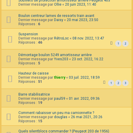
Soufflets de protection amortisseur arrière Peugeot 403
Dernier message par
Ollie
«
20 juin 2023, 11:40
Boulon centreur lames de ressorts train avant
Dernier message par
Daisy
«
20 mai 2023, 23:50
Réponses :
6
Suspension
Dernier message par
RétroLoc
«
08 nov. 2022, 13:47
Réponses :
46
1
2
Démontage boulon 5249 amortisseur arrière
Dernier message par
Yves203
«
23 oct. 2022, 16:22
Réponses :
5
Hauteur de caisse
Dernier message par
thierry
«
03 juil. 2022, 18:59
Réponses :
51
1
2
3
Barre stabilisatrice
Dernier message par
paul59
«
01 avr. 2022, 09:36
Réponses :
19
Comment rabaisser un peu ma camionnette ?
Dernier message par
douglas
«
26 mai 2021, 20:26
Réponses :
15
Quels silentblocs commander ? (Peugeot 203 de 1956)