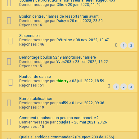
Soufflets de protection amortisseur arrière Peugeot 403
Dernier message par
Ollie
«
20 juin 2023, 11:40
Boulon centreur lames de ressorts train avant
Dernier message par
Daisy
«
20 mai 2023, 23:50
Réponses :
6
Suspension
Dernier message par
RétroLoc
«
08 nov. 2022, 13:47
Réponses :
46
1
2
Démontage boulon 5249 amortisseur arrière
Dernier message par
Yves203
«
23 oct. 2022, 16:22
Réponses :
5
Hauteur de caisse
Dernier message par
thierry
«
03 juil. 2022, 18:59
Réponses :
51
1
2
3
Barre stabilisatrice
Dernier message par
paul59
«
01 avr. 2022, 09:36
Réponses :
19
Comment rabaisser un peu ma camionnette ?
Dernier message par
douglas
«
26 mai 2021, 20:26
Réponses :
15
Quels silentblocs commander ? (Peugeot 203 de 1956)