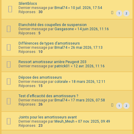
Silentblocs
F
Dernier message par
Bmal74
«
10 juil. 2026, 17:54
A
Réponses :
30
Q
1
2
Etanchéité des coupelles de suspension
Dernier message par
Gasgasone
«
14 juin 2026, 11:16
Réponses :
5
Différences de types d’amortisseurs
Dernier message par
Bmal74
«
26 mai 2026, 17:13
Réponses :
10
Ressort amortisseur arrière Peugeot 203
Dernier message par
patrick01
«
12 avr. 2026, 11:16
Dépose des amortisseurs
Dernier message par
colorale
«
18 mars 2026, 12:11
Réponses :
15
Test d'efficacité des amortisseurs ?
Dernier message par
Bmal74
«
17 mars 2026, 07:58
Réponses :
26
1
2
Joints pour les amortisseurs avant
Dernier message par
Meuh_Meuh
«
07 nov. 2025, 09:49
Réponses :
23