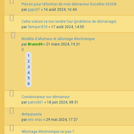
Pièces pour réfection de mon démarreur Ducellier 6020A
par
pypo37
»
16 août 2024, 16:44
Cette voiture va me rendre fou! (problème de démarrage)
par
Semper-fi70
»
17 août 2024, 14:55
Modèle d'allumeur et allumage électronique
par
Bruno69
»
21 mars 2024, 19:21
1
2
3
4
5
6
Condensateur sur démarreur
par
patrick01
»
18 juin 2024, 08:31
Antiparasite
par
eric erac
»
29 mai 2024, 17:27
Allumage électronique ou pas ?