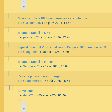
1
2
Montage bobine RB + problème pose compte tour
par
Guillaume55
»
17 janv. 2026, 18:58
Allumeur Ducellier M48
par
pascaldu22
»
05 janv. 2026, 22:26
Type allumeur SEV ou Ducellier sur Peugeot 203 Camionette 1955
par
Gasgasone
»
08 oct. 2025, 15:20
Allumeur Ducellier inconnu
par
Semper-fi70
»
27 avr. 2025, 16:07
Perte de puissance en charge
par
Grand mère
»
27 août 2025, 15:53
Kit Velleman
par
dede214
»
05 août 2024, 06:46
1
2