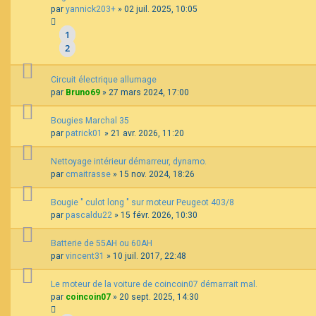
par
yannick203+
»
02 juil. 2025, 10:05
1
2
Circuit électrique allumage
par
Bruno69
»
27 mars 2024, 17:00
Bougies Marchal 35
par
patrick01
»
21 avr. 2026, 11:20
Nettoyage intérieur démarreur, dynamo.
par
cmaitrasse
»
15 nov. 2024, 18:26
Bougie " culot long " sur moteur Peugeot 403/8
par
pascaldu22
»
15 févr. 2026, 10:30
Batterie de 55AH ou 60AH
par
vincent31
»
10 juil. 2017, 22:48
Le moteur de la voiture de coincoin07 démarrait mal.
par
coincoin07
»
20 sept. 2025, 14:30