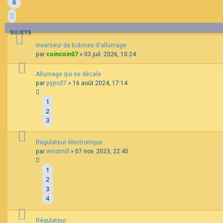
6
SUJETS
Inverseur de bobines d'allumage
par
coincoin07
»
03 juil. 2026, 10:24
Allumage qui se décale
par
pypo37
»
16 août 2024, 17:14
1
2
3
Régulateur électronique
par
windmill
»
07 nov. 2023, 22:45
1
2
3
4
Régulateur