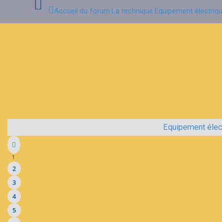
Accueil du forum
La technique
Equipement électriqu
Connexion
Inscription
FAQ
Equipement élect
1
2
3
4
5