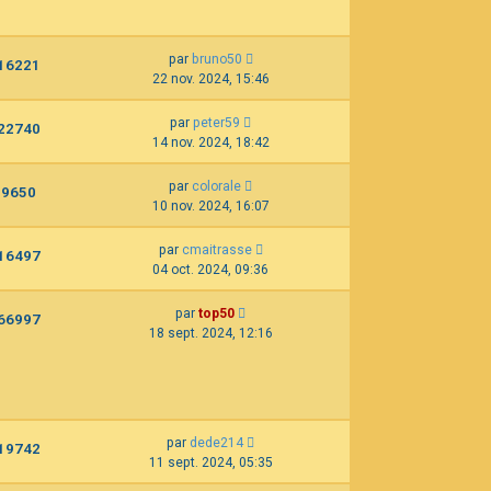
par
bruno50
16221
22 nov. 2024, 15:46
par
peter59
22740
14 nov. 2024, 18:42
par
colorale
9650
10 nov. 2024, 16:07
par
cmaitrasse
16497
04 oct. 2024, 09:36
par
top50
66997
18 sept. 2024, 12:16
par
dede214
19742
11 sept. 2024, 05:35