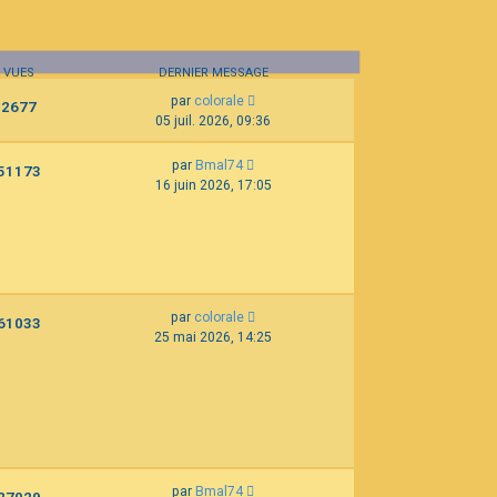
VUES
DERNIER MESSAGE
par
colorale
2677
05 juil. 2026, 09:36
par
Bmal74
51173
16 juin 2026, 17:05
par
colorale
61033
25 mai 2026, 14:25
par
Bmal74