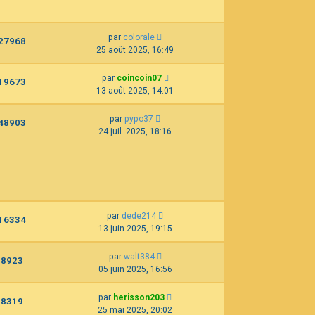
par
colorale
27968
25 août 2025, 16:49
par
coincoin07
19673
13 août 2025, 14:01
par
pypo37
48903
24 juil. 2025, 18:16
par
dede214
16334
13 juin 2025, 19:15
par
walt384
8923
05 juin 2025, 16:56
par
herisson203
8319
25 mai 2025, 20:02