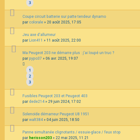
3
Coupe circuit batterie sur patte tendeur dynamo
par
colorale
»
20 août 2025, 17:05
Jeu axe d'allumeur
par
Lion411
»
11 août 2025, 22:00
Ma Peugeot 203 ne démarre plus : j'ai loupé un truc ?
par
pypo37
»
06 avr. 2025, 19:07
1
2
3
Fusibles Peugeot 203 et Peugeot 403
par
dede214
»
29 juin 2024, 17:02
Solenoïde démarreur Peugeot U8 1951
par
walt384
»
04 juin 2025, 18:50
Panne simultanée clignotants / essuie-glace / feux stop
par
herisson203
»
22 mai 2025, 11:21