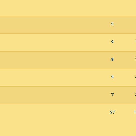
5
9
8
9
7
57