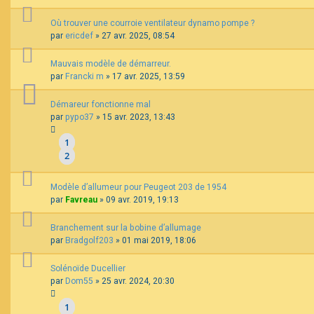
Où trouver une courroie ventilateur dynamo pompe ?
par
ericdef
»
27 avr. 2025, 08:54
Mauvais modèle de démarreur.
par
Francki m
»
17 avr. 2025, 13:59
Démareur fonctionne mal
par
pypo37
»
15 avr. 2023, 13:43
1
2
Modèle d’allumeur pour Peugeot 203 de 1954
par
Favreau
»
09 avr. 2019, 19:13
Branchement sur la bobine d’allumage
par
Bradgolf203
»
01 mai 2019, 18:06
Solénoïde Ducellier
par
Dom55
»
25 avr. 2024, 20:30
1