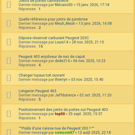
Joints de portes camionnette
Dernier message par
Mécano30
«
15 janv. 2026, 17:18
Réponses :
1
Quelle référence pour joints de parebrise
Dernier message par
Meuh_Meuh
«
13 janv. 2026, 16:08
Réponses :
2
Dépose réservoir carburant Peugeot 203C
Dernier message par
Louis14
«
28 nov. 2025, 21:15
Réponses :
15
Peugeot 403 enjoliveur de nez de capot
Dernier message par
dede214
«
06 nov. 2025, 10:23
Réponses :
4
Changer tuyaux toit ouvrant
Dernier message par
thierryn
«
03 nov. 2025, 15:40
Longeron Peugeot 403
Dernier message par
Jeffdutreize
«
02 oct. 2025, 11:20
Réponses :
5
Positionnement des joints de portes sur Peugeot 403
Dernier message par
top50
«
25 sept. 2025, 15:37
Réponses :
1
°°Poids d'une caisse nue de Peugeot 203 ? °°
Dernier message par
coincoin07
«
13 août 2025, 22:18