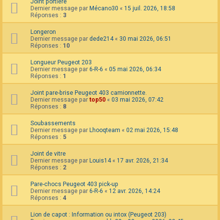
Joint portière
F
Dernier message par
Mécano30
«
15 juil. 2026, 18:58
A
Réponses :
3
Q
Longeron
Dernier message par
dede214
«
30 mai 2026, 06:51
Réponses :
10
Longueur Peugeot 203
Dernier message par
6-R-6
«
05 mai 2026, 06:34
Réponses :
1
Joint pare-brise Peugeot 403 camionnette.
Dernier message par
top50
«
03 mai 2026, 07:42
Réponses :
8
Soubassements
Dernier message par
Lhooqteam
«
02 mai 2026, 15:48
Réponses :
5
Joint de vitre
Dernier message par
Louis14
«
17 avr. 2026, 21:34
Réponses :
2
Pare-chocs Peugeot 403 pick-up
Dernier message par
6-R-6
«
12 avr. 2026, 14:24
Réponses :
4
Lion de capot : Information ou intox (Peugeot 203)