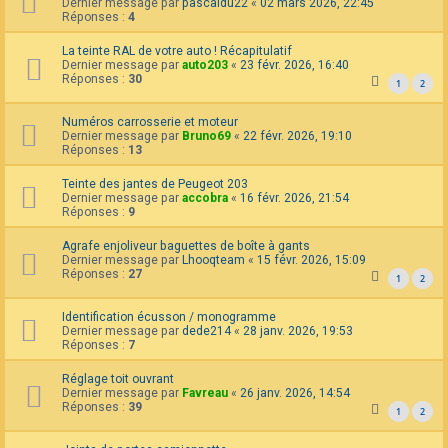
Dernier message par
pascaldu22
«
02 mars 2026, 22:45
Réponses :
4
La teinte RAL de votre auto ! Récapitulatif
Dernier message par
auto203
«
23 févr. 2026, 16:40
Réponses :
30
1
2
Numéros carrosserie et moteur
Dernier message par
Bruno69
«
22 févr. 2026, 19:10
Réponses :
13
Teinte des jantes de Peugeot 203
Dernier message par
accobra
«
16 févr. 2026, 21:54
Réponses :
9
Agrafe enjoliveur baguettes de boîte à gants
Dernier message par
Lhooqteam
«
15 févr. 2026, 15:09
Réponses :
27
1
2
Identification écusson / monogramme
Dernier message par
dede214
«
28 janv. 2026, 19:53
Réponses :
7
Réglage toit ouvrant
Dernier message par
Favreau
«
26 janv. 2026, 14:54
Réponses :
39
1
2