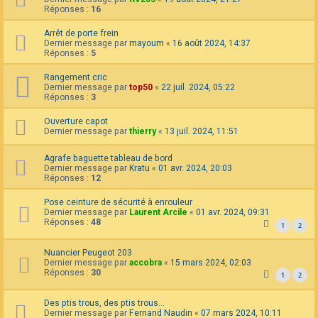
Réponses :
16
Arrêt de porte frein
Dernier message par
mayoum
«
16 août 2024, 14:37
Réponses :
5
Rangement cric
Dernier message par
top50
«
22 juil. 2024, 05:22
Réponses :
3
Ouverture capot
Dernier message par
thierry
«
13 juil. 2024, 11:51
Agrafe baguette tableau de bord
Dernier message par
Kratu
«
01 avr. 2024, 20:03
Réponses :
12
Pose ceinture de sécurité à enrouleur
Dernier message par
Laurent Arcile
«
01 avr. 2024, 09:31
Réponses :
48
1
2
Nuancier Peugeot 203
Dernier message par
accobra
«
15 mars 2024, 02:03
Réponses :
30
1
2
Des ptis trous, des ptis trous...
Dernier message par
Fernand Naudin
«
07 mars 2024, 10:11