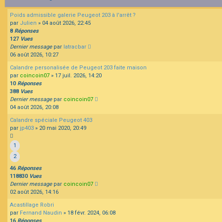
Poids admissible galerie Peugeot 203 à l'arrêt ?
par
Julien
»
04 août 2026, 22:45
8
Réponses
127
Vues
Dernier message
par
latracbar
06 août 2026, 10:27
Calandre personalisée de Peugeot 203 faite maison
par
coincoin07
»
17 juil. 2026, 14:20
10
Réponses
388
Vues
Dernier message
par
coincoin07
04 août 2026, 20:08
Calandre spéciale Peugeot 403
par
jp403
»
20 mai 2020, 20:49
1
2
46
Réponses
118830
Vues
Dernier message
par
coincoin07
02 août 2026, 14:16
Acastillage Robri
par
Fernand Naudin
»
18 févr. 2024, 06:08
16
Réponses