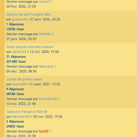
Dernier message
par
emiot
20 févr. 2026, 21:09
Galerie de toit Peugeot 403
par
jpzeimet
»
27 janv. 2026, 20:23
1
Réponses
10596
Vues
Dernier message
par
Bellotte
27 janv. 2026, 20:33
Taille plaque immatriculation
par
dede214
»
12 oct. 2020, 19:06
21
Réponses
251585
Vues
Dernier message
par
latracbar
09 déc. 2025, 08:36
Joints de portes avant
par
pierre24
»
11 sept. 2021, 12:25
9
Réponses
68184
Vues
Dernier message
par
Hamster55
13 nov. 2025, 21:48
Calandre Peugeot 403 U8
par
Hamster55
»
05 nov. 2025, 19:26
3
Réponses
24823
Vues
Dernier message
par
top50
08 nov. 2025, 20:58