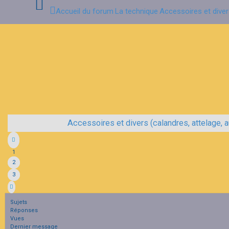
Accueil du forum
La technique
Accessoires et divers 
Connexion
Inscription
FAQ
Accessoires et divers (calandres, attelage, aut
1
2
3
Sujets
Réponses
Vues
Dernier message