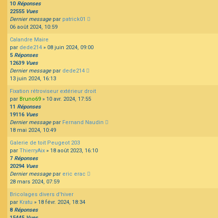
10
Réponses
22555
Vues
Dernier message
par
patrick01
06 août 2024, 10:59
Calandre Maire
par
dede214
»
08 juin 2024, 09:00
5
Réponses
12639
Vues
Dernier message
par
dede214
13 juin 2024, 16:13
Fixation rétroviseur extérieur droit
par
Bruno69
»
10 avr. 2024, 17:55
11
Réponses
19116
Vues
Dernier message
par
Fernand Naudin
18 mai 2024, 10:49
Galerie de toit Peugeot 203
par
ThierryAix
»
18 août 2023, 16:10
7
Réponses
20294
Vues
Dernier message
par
eric erac
28 mars 2024, 07:59
Bricolages divers d'hiver
par
Kratu
»
18 févr. 2024, 18:34
8
Réponses
15445
Vues