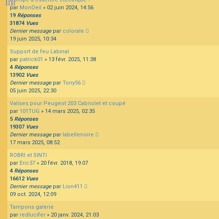
par
MonOeil
»
02 juin 2024, 14:56
19
Réponses
31874
Vues
Dernier message
par
colorale
19 juin 2025, 10:34
Support de feu Labinal
par
patrick01
»
13 févr. 2025, 11:38
4
Réponses
13902
Vues
Dernier message
par
Tony56
05 juin 2025, 22:30
Valises pour Peugeot 203 Cabriolet et coupé
par
101TUG
»
14 mars 2025, 02:35
5
Réponses
19307
Vues
Dernier message
par
labellenoire
17 mars 2025, 08:52
ROBRI et SINTI
par
Eric37
»
20 févr. 2018, 19:07
4
Réponses
16612
Vues
Dernier message
par
Lion411
09 oct. 2024, 12:09
Tampons galerie
par
redlucifer
»
20 janv. 2024, 21:03