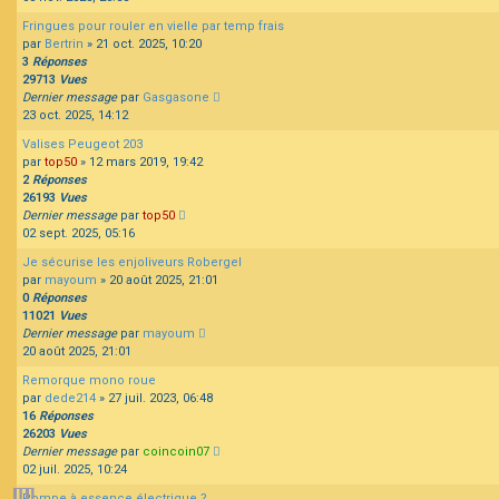
Fringues pour rouler en vielle par temp frais
par
Bertrin
»
21 oct. 2025, 10:20
3
Réponses
29713
Vues
Dernier message
par
Gasgasone
23 oct. 2025, 14:12
Valises Peugeot 203
par
top50
»
12 mars 2019, 19:42
2
Réponses
26193
Vues
Dernier message
par
top50
02 sept. 2025, 05:16
Je sécurise les enjoliveurs Robergel
par
mayoum
»
20 août 2025, 21:01
0
Réponses
11021
Vues
Dernier message
par
mayoum
20 août 2025, 21:01
Remorque mono roue
par
dede214
»
27 juil. 2023, 06:48
16
Réponses
26203
Vues
Dernier message
par
coincoin07
02 juil. 2025, 10:24
Pompe à essence électrique ?