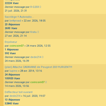
22224
Vues
Dernier message
par
R-G203
21 juil. 2026, 21:31
Sacrilège !! Autoradio...
par
bettyroad
»
22 avr. 2026, 18:05
23
Réponses
2693
Vues
Dernier message
par
Kratu
27 avr. 2026, 21:14
Enjoliveur
par
coincoin07
»
24 mars 2026, 12:55
1
Réponses
592
Vues
Dernier message
par
dede214
24 mars 2026, 16:39
(plan) Attache CARAVANE de Peugeot 203 !!!URGENT!!!
par
lupino
»
28 avr. 2014, 13:16
24
Réponses
105920
Vues
Dernier message
par
coincoin07
14 mars 2026, 10:56
Déflecteur toit ouvrant
par
dede214
»
16 juil. 2020, 19:07
13
Réponses
32840
Vues