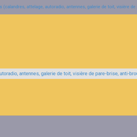
(calandres, attelage, autoradio, antennes, galerie de toit, visière de p
oradio, antennes, galerie de toit, visière de pare-brise, anti-broui