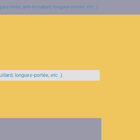
are-brise, anti-brouillard, longues-portée, etc...).
llard, longues-portée, etc...).