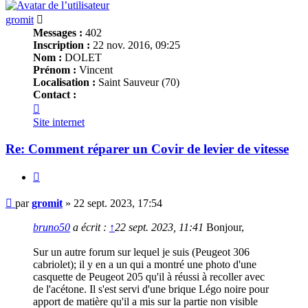
gromit
Messages :
402
Inscription :
22 nov. 2016, 09:25
Nom :
DOLET
Prénom :
Vincent
Localisation :
Saint Sauveur (70)
Contact :
Contacter
gromit
Site internet
Re: Comment réparer un Covir de levier de vitesse
Citer
Message
par
gromit
»
22 sept. 2023, 17:54
bruno50
a écrit :
↑
22 sept. 2023, 11:41
Bonjour,
Sur un autre forum sur lequel je suis (Peugeot 306
cabriolet); il y en a un qui a montré une photo d'une
casquette de Peugeot 205 qu'il à réussi à recoller avec
de l'acétone. Il s'est servi d'une brique Légo noire pour
apport de matière qu'il a mis sur la partie non visible