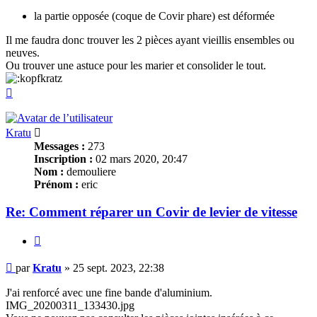
la partie opposée (coque de Covir phare) est déformée
Il me faudra donc trouver les 2 pièces ayant vieillis ensembles ou
neuves.
Ou trouver une astuce pour les marier et consolider le tout.
Haut
Kratu
Messages :
273
Inscription :
02 mars 2020, 20:47
Nom :
demouliere
Prénom :
eric
Re: Comment réparer un Covir de levier de vitesse
Citer
Message
par
Kratu
»
25 sept. 2023, 22:38
J'ai renforcé avec une fine bande d'aluminium.
IMG_20200311_133430.jpg