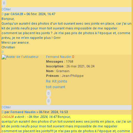
Citer
Message
par
CASA2B
»
06 févr. 2024, 16:47
Bonjour,
Quelqu'un aurait-il des photos d'un toit ouvrant avec ses joints en place, car j'ai un
kit de joints neufs pour mon toit ouvrant mais impossible de me rappeler
comment se placent les joints ? Je n'ai pas pris de photos à l'époque et, comme
prévu, je ne m'en rappelle plus ! Grrrr
Merci par avance.
Christian
Haut
Fernand Naudin
Messages :
1768
Inscription :
26 mai 2021, 06:24
Nom :
Gramain
Prénom :
Jean-Philippe
Re: Kit joints
toit ouvrant
Citer
Message
par
Fernand Naudin
»
06 févr. 2024, 16:53
CASA2B
a écrit :
↑
06 févr. 2024, 16:47
Bonjour,
quelqu'un aurait-il des photos d'un toit ouvrant avec ses joints en place, car j'ai un
kit de joints neufs pour mon toit ouvrant mais impossible de me rappeler
comment se placent les joints!!!! je n'ai pas pris de photos à l'époque et, comme