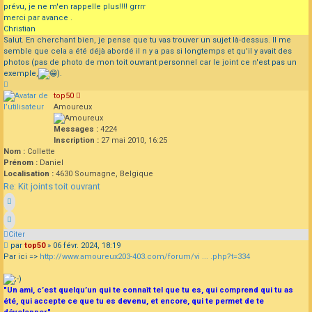
prévu, je ne m'en rappelle plus!!!! grrrr
merci par avance .
Christian
Salut. En cherchant bien, je pense que tu vas trouver un sujet là-dessus. Il me
semble que cela a été déjà abordé il n y a pas si longtemps et qu'il y avait des
photos (pas de photo de mon toit ouvrant personnel car le joint ce n'est pas un
exemple,
).
Haut
top50
Amoureux
Messages :
4224
Inscription :
27 mai 2010, 16:25
Nom :
Collette
Prénom :
Daniel
Localisation :
4630 Soumagne, Belgique
Re: Kit joints toit ouvrant
Citer
Message
par
top50
»
06 févr. 2024, 18:19
Par ici =>
http://www.amoureux203-403.com/forum/vi ... .php?t=334
"Un ami, c’est quelqu’un qui te connaît tel que tu es, qui comprend qui tu as
été, qui accepte ce que tu es devenu, et encore, qui te permet de te