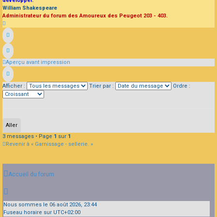
développer."
William Shakespeare
Administrateur du forum des Amoureux des Peugeot 203 - 403.
Haut
Aperçu avant impression
Afficher :
Trier par :
Ordre :
3 messages • Page
1
sur
1
Revenir à « Garnissage - sellerie. »
Accueil du forum
Nous sommes le 06 août 2026, 23:44
Fuseau horaire sur
UTC+02:00