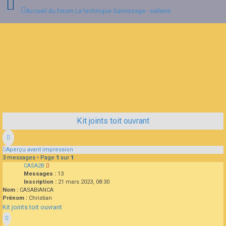
Accueil du forum
La technique
Garnissage - sellerie.
Connexion
Inscription
FAQ
Kit joints toit ouvrant
Aperçu avant impression
3 messages • Page
1
sur
1
CASA2B
Messages :
13
Inscription :
21 mars 2023, 08:30
Nom :
CASABIANCA
Prénom :
Christian
Kit joints toit ouvrant