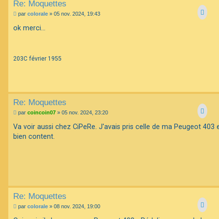
Re: Moquettes
M
par
colorale
»
05 nov. 2024, 19:43
e
s
ok merci...
s
a
g
e
203C février 1955
Re: Moquettes
M
par
coincoin07
»
05 nov. 2024, 23:20
e
s
Va voir aussi chez CiPeRe. J'avais pris celle de ma Peugeot 403 
s
bien content.
a
g
e
Re: Moquettes
M
par
colorale
»
08 nov. 2024, 19:00
e
s