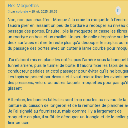
Re: Moquettes
M
par
colorale
»
19 juil. 2025, 20:35
e
s
Non, non pas chauffer... Marque à la craie ta moquette à l'endroit
s
faudra plier en laissant un peu de bordure à recouper au niveau 
a
g
passage des portes. Ensuite , plie la moquette et casse les fibre
e
un martyre en bois et un maillet. Un peu de colle néoprène sur le
deux surfaces et il ne te reste plus qu'à découper le surplus au n
du passage des portes avec un cutter à lame courbe pour moque
J'ai d'abord mis en place les cotés, puis l'arrière sous la banquett
tunnel arrière, puis le tunnel de boite. Il faudra fixer les tapis de 
conducteur pédales et coté passager pour éviter qu'ils ne bougen
Les tapis se posent par dessus et il vaut mieux fixer les avants a
des pressions, velcro ou autres taquets moquettes pour pas qu'il
glissent.
Attention, les bandes latérales sont trop courtes au niveau de la
jointure du caisson de longeron et de la remontée de plancher av
Je l'ai signalé au fournisseur, mais comme il y a largement de
moquette en plus, il suffit de découper un triangle et de le coller
finir ce coin.