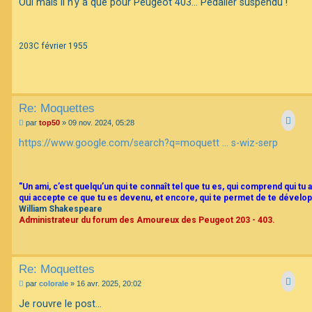
Oui mais il n'y a que pour Peugeot 403... Pédalier suspendu !
s
a
g
e
203C février 1955
Re: Moquettes
M
par
top50
»
09 nov. 2024, 05:28
e
s
https://www.google.com/search?q=moquett ... s-wiz-serp
s
a
g
e
"Un ami, c’est quelqu’un qui te connaît tel que tu es, qui comprend qui tu a
qui accepte ce que tu es devenu, et encore, qui te permet de te dévelop
William Shakespeare
Administrateur du forum des Amoureux des Peugeot 203 - 403.
Re: Moquettes
M
par
colorale
»
16 avr. 2025, 20:02
e
s
Je rouvre le post...
s