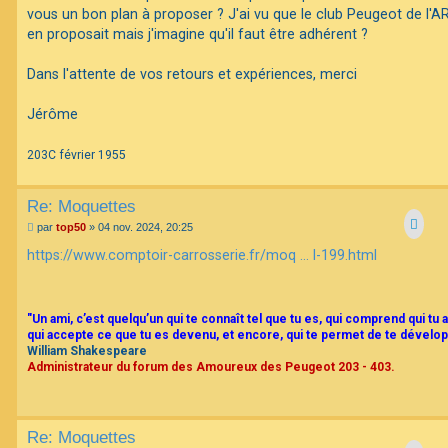
e
vous un bon plan à proposer ? J'ai vu que le club Peugeot de l'
en proposait mais j'imagine qu'il faut être adhérent ?
F
A
Q
Dans l'attente de vos retours et expériences, merci
Jérôme
203C février 1955
Re: Moquettes
M
par
top50
»
04 nov. 2024, 20:25
e
s
https://www.comptoir-carrosserie.fr/moq ... l-199.html
s
a
g
e
"Un ami, c’est quelqu’un qui te connaît tel que tu es, qui comprend qui tu a
qui accepte ce que tu es devenu, et encore, qui te permet de te dévelop
William Shakespeare
Administrateur du forum des Amoureux des Peugeot 203 - 403.
Re: Moquettes