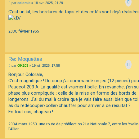
M
par
colorale
»
18 avr. 2025, 21:29
e
s
C'est un kit, les bordures de tapis et des cotés sont déjà réalisées.
s
a
g
e
203C février 1955
Re: Moquettes
M
par
OK203
»
19 juil. 2025, 17:58
e
s
Bonjour Colorale,
s
C'est magnifique ! Du coup j'ai commandé un jeu (12 pièces) po
a
g
Peugeot 203 A. La qualité est vraiment belle. En revanche, j'en sui
e
phase plus compliquée : celle de la mise en forme des bords de
longerons. J'ai du mal à croire que je vais faire aussi bien que toi 
as du redécouper/coller/chauffer pour arriver à ce résultat ?
En tout cas, chapeau !
203A mars 1953. une route de prédilection ? La Nationale 7, entre les Yvelin
l'Allier...