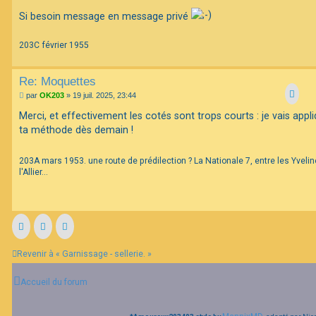
Si besoin message en message privé
203C février 1955
Re: Moquettes
M
par
OK203
»
19 juil. 2025, 23:44
e
s
Merci, et effectivement les cotés sont trops courts : je vais appl
s
ta méthode dès demain !
a
g
e
203A mars 1953. une route de prédilection ? La Nationale 7, entre les Yvelin
l'Allier...
Revenir à « Garnissage - sellerie. »
Accueil du forum