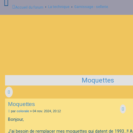
La technique
Garnissage - sellerie.
Accueil du forum
C
o
n
n
e
x
i
o
n
Moquettes
I
n
s
c
r
Moquettes
i
p
M
par
colorale
»
04 nov. 2024, 20:12
t
e
i
s
Bonjour,
o
s
n
a
g
J'ai besoin de remplacer mes moquettes qui datent de 1993...!! 