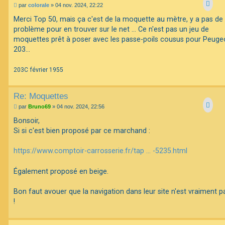
M
par
colorale
»
04 nov. 2024, 22:22
e
s
Merci Top 50, mais ça c'est de la moquette au mètre, y a pas de
s
problème pour en trouver sur le net ... Ce n'est pas un jeu de
a
g
moquettes prêt à poser avec les passe-poils cousus pour Peuge
e
203...
203C février 1955
Re: Moquettes
M
par
Bruno69
»
04 nov. 2024, 22:56
e
s
Bonsoir,
s
Si si c'est bien proposé par ce marchand :
a
g
e
https://www.comptoir-carrosserie.fr/tap ... -5235.html
Également proposé en beige.
Bon faut avouer que la navigation dans leur site n'est vraiment p
!