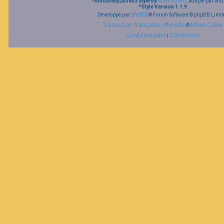
MannixMD
*
Amoureux203403 style by
, adapté par Nic
*
Style Version 1.1.9
phpBB
Développé par
® Forum Software © phpBB Limit
Traduction française officielle
Miles Cellar
©
Confidentialité
Conditions
|