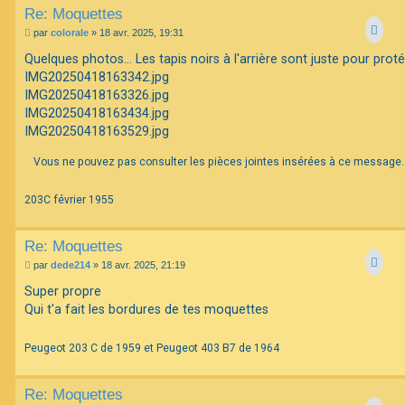
Re: Moquettes
M
par
colorale
»
18 avr. 2025, 19:31
e
s
Quelques photos... Les tapis noirs à l'arrière sont juste pour protég
s
IMG20250418163342.jpg
a
g
IMG20250418163326.jpg
e
IMG20250418163434.jpg
IMG20250418163529.jpg
Vous ne pouvez pas consulter les pièces jointes insérées à ce message.
203C février 1955
Re: Moquettes
M
par
dede214
»
18 avr. 2025, 21:19
e
s
Super propre
s
Qui t'a fait les bordures de tes moquettes
a
g
e
Peugeot 203 C de 1959 et Peugeot 403 B7 de 1964
Re: Moquettes