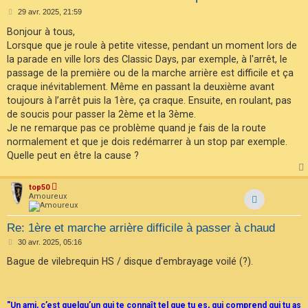
F
M
29 avr. 2025, 21:59
A
e
Q
s
Bonjour à tous,
s
Lorsque que je roule à petite vitesse, pendant un moment lors de
a
g
la parade en ville lors des Classic Days, par exemple, à l'arrêt, le
e
passage de la première ou de la marche arrière est difficile et ça
craque inévitablement. Même en passant la deuxième avant
toujours à l’arrêt puis la 1ère, ça craque. Ensuite, en roulant, pas
de soucis pour passer la 2ème et la 3ème.
Je ne remarque pas ce problème quand je fais de la route
normalement et que je dois redémarrer à un stop par exemple.
Quelle peut en être la cause ?
top50
Amoureux
Re: 1ère et marche arrière difficile à passer à chaud
M
30 avr. 2025, 05:16
e
s
Bague de vilebrequin HS / disque d'embrayage voilé (?).
s
a
g
e
"Un ami, c’est quelqu’un qui te connaît tel que tu es, qui comprend qui tu as