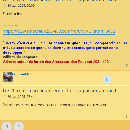
M
30 avr. 2025, 10:00
e
s
Sujet à lire :
s
a
g
=====>
e
https://www.amoureux203-403.com/forum/v ... php?t=5052
"Un ami, c’est quelqu’un qui te connaît tel que tu es, qui comprend qui tu as
été, qui accepte ce que tu es devenu, et encore, qui te permet de te
développer."
William Shakespeare
Administrateur du forum des Amoureux des Peugeot 203 - 403.
Romain58
Re: 1ère et marche arrière difficile à passer à chaud
M
30 avr. 2025, 17:44
e
s
Merci pour toutes ces pistes, je vais essayer de trouver.
s
a
g
e