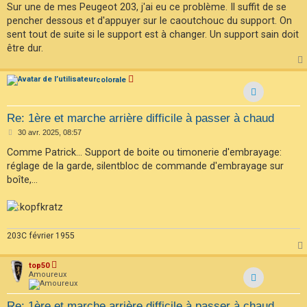
Sur une de mes Peugeot 203, j'ai eu ce problème. Il suffit de se
a
g
pencher dessous et d'appuyer sur le caoutchouc du support. On
e
sent tout de suite si le support est à changer. Un support sain doit
être dur.
colorale
Re: 1ère et marche arrière difficile à passer à chaud
M
30 avr. 2025, 08:57
e
s
Comme Patrick... Support de boite ou timonerie d'embrayage:
s
réglage de la garde, silentbloc de commande d'embrayage sur
a
g
boîte,...
e
203C février 1955
top50
Amoureux
Re: 1ère et marche arrière difficile à passer à chaud