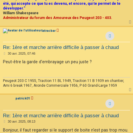
été, qui accepte ce que tu es devenu, et encore, qui te permet de te
développer."
William Shakespeare
Administrateur du forum des Amoureux des Peugeot 203 - 403.
latracbar
Re: 1ère et marche arrière difficile à passer à chaud
M
30 avr. 2025, 07:46
e
s
Peut-être la garde d'embrayage un peu juste ?
s
a
g
e
Peugeot 203 C 1955, Traction 11 BL 1949, Traction 11 B 1939 en chantier,
Ami 6 break 1967, Aronde Commerciale 1956, P 60 Grand-Large 1959
patrick01
Re: 1ère et marche arrière difficile à passer à chaud
M
30 avr. 2025, 08:13
e
s
Bonjour, il faut regarder si le support de boite n'est pas trop mou.
s