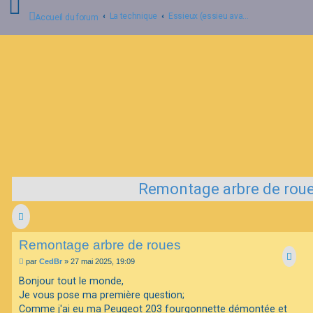
La technique
Essieux (essieu avant - pont arrière).
Accueil du forum
C
o
n
n
e
x
i
o
n
Remontage arbre de rou
I
n
s
c
r
Remontage arbre de roues
i
p
M
par
CedBr
»
27 mai 2025, 19:09
t
e
i
s
Bonjour tout le monde,
o
s
Je vous pose ma première question;
n
a
g
Comme j'ai eu ma Peugeot 203 fourgonnette démontée et