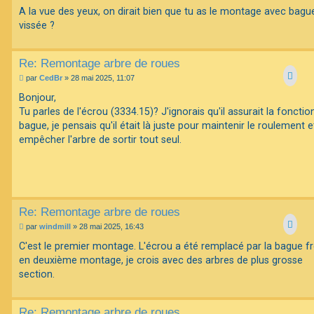
g
A la vue des yeux, on dirait bien que tu as le montage avec bagu
e
vissée ?
Re: Remontage arbre de roues
M
par
CedBr
»
28 mai 2025, 11:07
e
s
Bonjour,
s
Tu parles de l'écrou (3334.15)? J'ignorais qu'il assurait la fonctio
a
g
bague, je pensais qu'il était là juste pour maintenir le roulement e
e
empêcher l'arbre de sortir tout seul.
Re: Remontage arbre de roues
M
par
windmill
»
28 mai 2025, 16:43
e
s
C'est le premier montage. L'écrou a été remplacé par la bague f
s
en deuxième montage, je crois avec des arbres de plus grosse
a
g
section.
e
Re: Remontage arbre de roues