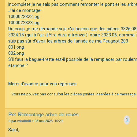
e
incomplète je ne sais pas comment remonter le pont et les arbres
J'ai ce montage :
F
1000022822.jpg
A
Q
1000022823.jpg
Du coup ,je me demande si je n'ai besoin que des pièces 3326.08
3334.15 (qui à l'air d'être dure à trouver). Voire 3333.06, comme 
suis pas sûr d'avoir les arbres de l'année de ma Peugeot 203
001.png
002.png
S'il faut la bague-frette est-il possible de la remplacer par roule
étanche ?
Merci d'avance pour vos réponses.
Vous ne pouvez pas consulter les pièces jointes insérées à ce message.
Re: Remontage arbre de roues
M
par
windmill
»
28 mai 2025, 10:21
e
s
Salut,
s
a