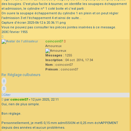
des bougies. C'est plus facile à tourner, on identifie les soupapes échappement
et admission, le cylindre nº 1 coté boite et c'est parti :
On ouvre la soupape échappement du cylindre 1 en plein et on peut régler
l'admission 3 et l'échappement 4 et ainsi de suite...
Capture d’écran 2025-06-12 à 20.36.11.png
Vous ne pouvez pas consulter les pièces jointes insérées à ce message.
203C février 1955
Haut
coincoin07
Amoureux
Messages :
1255
Inscription :
04 oct. 2016, 17:34
Nom :
coincoin07
Prénom :
coincoin07
Re: Réglage culbuteurs
Citer
Message
par
coincoin07
»
12 juin 2025, 22:11
Oui, rien de plus simple.
Bon réglage.
Personnellement, je metS 0,15 mm admISSION et 0,25 mm échAPPEMENT
depuis des années et aucun problèmes.