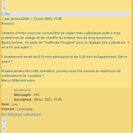
Citer
Message
par
yannick203+
»
12 juin 2025, 15:38
Bonjour,
Certains d'entre vous me conseillent de régler mes culbuteurs suite à mes
problèmes de calage et de chauffe du moteur lors de long bouchons.
Après lecture, on parle de "méthode Peugeot'' pour le réglage des culbuteurs .Y
en a t'il une autre ?
L'écartement serait de 0.10 mm admission et de 0.20 mm échappement. Est-ce
exact ?
N'ayant jamais fait cette opération, pouvez vous me donner le maximum de
méthodes et de conseils ?
Merci 203m!ent votre
Haut
windmill
Messages :
693
Inscription :
08 avr. 2021, 16:00
Nom :
Lou
Prénom :
Lecaudey
Re: Réglage culbuteurs