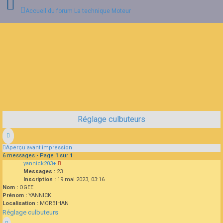
Accueil du forum
La technique
Moteur
Connexion
Inscription
FAQ
Réglage culbuteurs
Aperçu avant impression
6 messages • Page
1
sur
1
yannick203+
Messages :
23
Inscription :
19 mai 2023, 03:16
Nom :
OGEE
Prénom :
YANNICK
Localisation :
MORBIHAN
Réglage culbuteurs