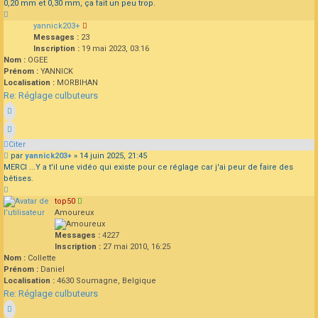
0,20 mm et 0,30 mm, ça fait un peu trop.
Haut
yannick203+
Messages :
23
Inscription :
19 mai 2023, 03:16
Nom :
OGEE
Prénom :
YANNICK
Localisation :
MORBIHAN
Re: Réglage culbuteurs
Citer
Message
par
yannick203+
»
14 juin 2025, 21:45
MERCI ...Y a t'il une vidéo qui existe pour ce réglage car j'ai peur de faire des
bêtises.
Haut
top50
Amoureux
Messages :
4227
Inscription :
27 mai 2010, 16:25
Nom :
Collette
Prénom :
Daniel
Localisation :
4630 Soumagne, Belgique
Re: Réglage culbuteurs