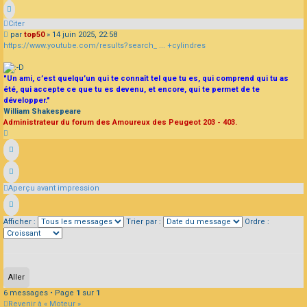
Citer
Message
par
top50
»
14 juin 2025, 22:58
https://www.youtube.com/results?search_ ... +cylindres
"Un ami, c’est quelqu’un qui te connaît tel que tu es, qui comprend qui tu as
été, qui accepte ce que tu es devenu, et encore, qui te permet de te
développer."
William Shakespeare
Administrateur du forum des Amoureux des Peugeot 203 - 403.
Haut
Aperçu avant impression
Afficher :
Trier par :
Ordre :
6 messages • Page
1
sur
1
Revenir à « Moteur »