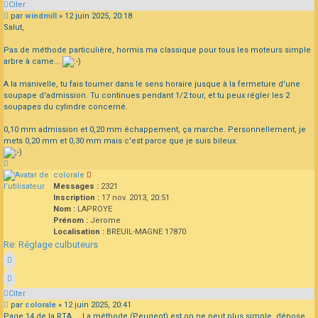
Citer
Message
par
windmill
»
12 juin 2025, 20:18
Salut,
Pas de méthode particulière, hormis ma classique pour tous les moteurs simple
arbre à came...
A la manivelle, tu fais tourner dans le sens horaire jusque à la fermeture d'une
soupape d'admission. Tu continues pendant 1/2 tour, et tu peux régler les 2
soupapes du cylindre concerné.
0,10 mm admission et 0,20 mm échappement, ça marche. Personnellement, je
mets 0,20 mm et 0,30 mm mais c'est parce que je suis bileux.
Haut
colorale
Messages :
2321
Inscription :
17 nov. 2013, 20:51
Nom :
LAPROYE
Prénom :
Jerome
Localisation :
BREUIL-MAGNE 17870
Re: Réglage culbuteurs
Citer
Message
par
colorale
»
12 juin 2025, 20:41
Page 14 de la RTA ... La méthode (Peugeot) est on ne peut plus simple, dépose