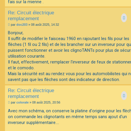
g
fais sur la mienne .
e
Re: Circuit électrique
remplacement
M
par
doc203
»
08 août 2025, 14:32
e
s
Bonjour,
s
Il suffit de modifier le faisceau 1960 en rajoutant les fils pour les
a
g
flèches (1 fil ou 2 fils) et de les brancher sur un inverseur pour qu
e
puissent fonctionner et avoir les clignoTANTs pour plus de sécur
utilisation courante.
Il faut, effectivement, remplacer l'inverseur de feux de stationn
et le comodo.
Mais la sécurité est au rendez vous pour les automobilistes qui 
savent pas que les flèches sont des indicateur de direction.
Re: Circuit électrique
remplacement
M
par
colorale
»
08 août 2025, 20:56
e
s
Avec mon schéma, on conserve la platine d'origine pour les flèc
s
on commande les clignotants en même temps sans ajout d'un
a
g
inverseur supplémentaire....
e