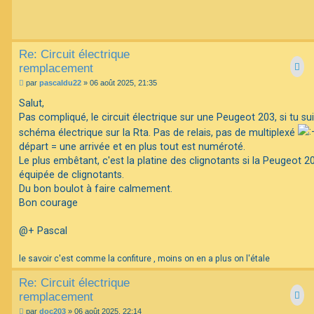
Re: Circuit électrique
remplacement
M
par
pascaldu22
»
06 août 2025, 21:35
e
s
Salut,
s
Pas compliqué, le circuit électrique sur une Peugeot 203, si tu sui
a
g
schéma électrique sur la Rta. Pas de relais, pas de multiplexé
e
départ = une arrivée et en plus tout est numéroté.
Le plus embêtant, c'est la platine des clignotants si la Peugeot 2
équipée de clignotants.
Du bon boulot à faire calmement.
Bon courage
@+ Pascal
le savoir c'est comme la confiture , moins on en a plus on l'étale
Re: Circuit électrique
remplacement
M
par
doc203
»
06 août 2025, 22:14