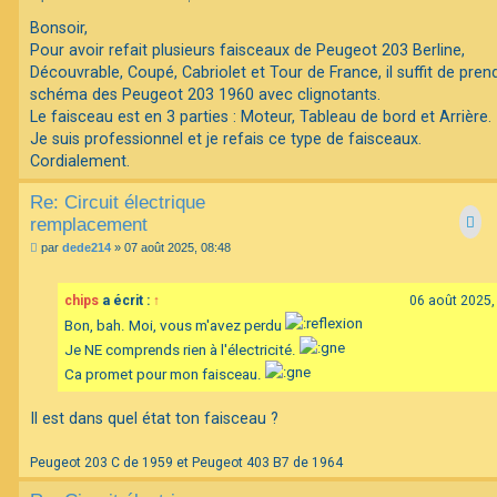
e
s
Bonsoir,
s
Pour avoir refait plusieurs faisceaux de Peugeot 203 Berline,
a
g
Découvrable, Coupé, Cabriolet et Tour de France, il suffit de prend
e
schéma des Peugeot 203 1960 avec clignotants.
Le faisceau est en 3 parties : Moteur, Tableau de bord et Arrière.
Je suis professionnel et je refais ce type de faisceaux.
Cordialement.
Re: Circuit électrique
remplacement
M
par
dede214
»
07 août 2025, 08:48
e
s
s
chips
a écrit :
↑
06 août 2025,
a
g
Bon, bah. Moi, vous m'avez perdu
e
Je NE comprends rien à l'électricité.
Ca promet pour mon faisceau.
Il est dans quel état ton faisceau ?
Peugeot 203 C de 1959 et Peugeot 403 B7 de 1964