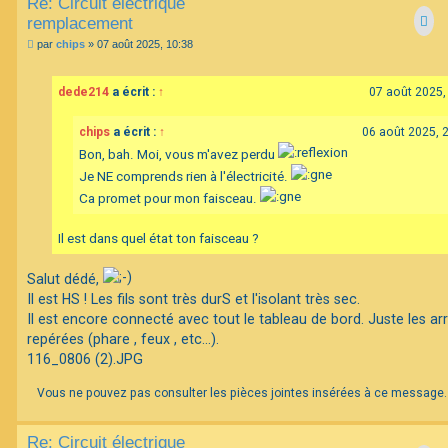
Re: Circuit électrique
remplacement
M
par
chips
»
07 août 2025, 10:38
e
s
s
dede214
a écrit :
↑
07 août 2025,
a
g
e
chips
a écrit :
↑
06 août 2025, 
Bon, bah. Moi, vous m'avez perdu
Je NE comprends rien à l'électricité.
Ca promet pour mon faisceau.
Il est dans quel état ton faisceau ?
Salut dédé,
Il est HS ! Les fils sont très durS et l'isolant très sec.
Il est encore connecté avec tout le tableau de bord. Juste les ar
repérées (phare , feux , etc...).
116_0806 (2).JPG
Vous ne pouvez pas consulter les pièces jointes insérées à ce message.
Re: Circuit électrique