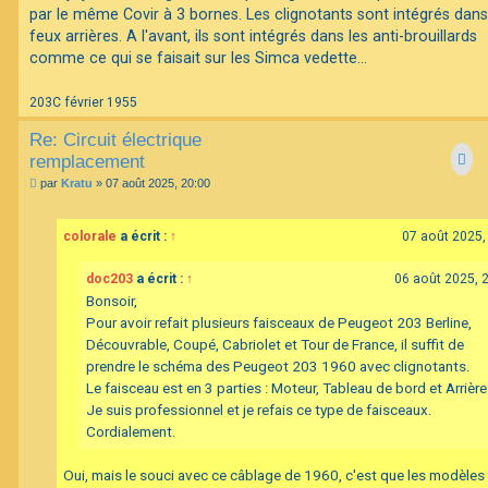
par le même Covir à 3 bornes. Les clignotants sont intégrés dans
feux arrières. A l'avant, ils sont intégrés dans les anti-brouillards
comme ce qui se faisait sur les Simca vedette...
203C février 1955
Re: Circuit électrique
remplacement
M
par
Kratu
»
07 août 2025, 20:00
e
s
s
colorale
a écrit :
↑
07 août 2025,
a
g
e
doc203
a écrit :
↑
06 août 2025, 
Bonsoir,
Pour avoir refait plusieurs faisceaux de Peugeot 203 Berline,
Découvrable, Coupé, Cabriolet et Tour de France, il suffit de
prendre le schéma des Peugeot 203 1960 avec clignotants.
Le faisceau est en 3 parties : Moteur, Tableau de bord et Arrière
Je suis professionnel et je refais ce type de faisceaux.
Cordialement.
Oui, mais le souci avec ce câblage de 1960, c'est que les modèles