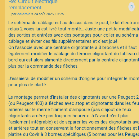
Re: Circuit électrique
remplacement
M
par
colorale
»
24 août 2025, 07:25
e
s
Le schéma de câblage est au dessus dans le post, le kit électron
s
relais 2 voies lui est livré tout monté... Juste une petite modificat
a
g
des sorties et entrées avec des pontages pour coller au schéma
e
câblage et éviter des fils supplémentaires et c'est joué.
On l'associe avec une centrale clignotante à 3 broches et il faut
également modifier le câblage du témoin clignotant du tableau 
bord qui est alors alimenté directement par la centrale clignotan
plus par la commande des flèches.
J'essaierai de modifier un schéma d'origine pour intégrer le mon
pour plus de clarté...
Le montage permet d'installer des clignotants sur une Peugeot 
(ou Peugeot 403) à flèches avec stop et clignotants dans les fe
arrières sur le même filament d'ampoule (pas d'ajout de feux
clignotants arrière pas toujours heureux...à l'avant c'est plus
facilement intégrable) et de séparer les voies des clignotants av
et arrières tout en conservant le fonctionnement des flèches et 
platine du Covir à 3 bornes spécifiques (5 bornes pour les Peuge