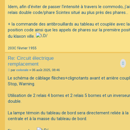
e
s
Idem, afin d'éviter de passer l'intensité à travers le commodo, j'a
s
relais double code/phare Scintex situé au plus près des phares...
a
g
e
+ la commande des antibrouillards au tableau et couplée avec la
position code ainsi que les appels de phares sur la première posi
du klaxon ville.
203C février 1955
Re: Circuit électrique
remplacement
M
par
colorale
»
06 août 2025, 08:46
e
s
Le schéma de câblage flèches+clignotants avant et arrière coup
s
Stop, Warning.
a
g
e
Utilisation de 2 relais 4 bornes et 2 relais 5 bornes et un inverseu
double.
La lampe témoin du tableau de bord sera directement reliée à la
centrale et à la masse du tableau de bord.