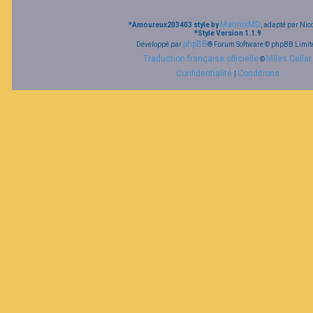
MannixMD
*
Amoureux203403 style by
, adapté par Nic
*
Style Version 1.1.9
phpBB
Développé par
® Forum Software © phpBB Limit
Traduction française officielle
Miles Cellar
©
Confidentialité
Conditions
|