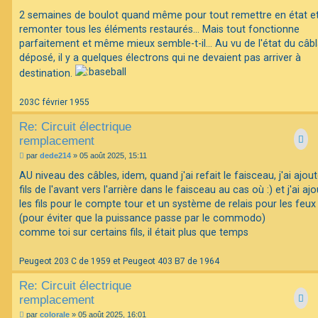
2 semaines de boulot quand même pour tout remettre en état e
remonter tous les éléments restaurés... Mais tout fonctionne
parfaitement et même mieux semble-t-il... Au vu de l'état du câb
déposé, il y a quelques électrons qui ne devaient pas arriver à
destination.
203C février 1955
Re: Circuit électrique
remplacement
M
par
dede214
»
05 août 2025, 15:11
e
s
AU niveau des câbles, idem, quand j'ai refait le faisceau, j'ai ajou
s
fils de l'avant vers l'arrière dans le faisceau au cas où :) et j'ai aj
a
g
les fils pour le compte tour et un système de relais pour les feux
e
(pour éviter que la puissance passe par le commodo)
comme toi sur certains fils, il était plus que temps
Peugeot 203 C de 1959 et Peugeot 403 B7 de 1964
Re: Circuit électrique
remplacement
M
par
colorale
»
05 août 2025, 16:01