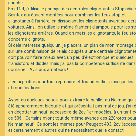
gauche.
En effet, j'utilise le principe des centrales clignotantes Stopindic 
Scintex qui étaient montées pour combiner les feux stop et
clignotants à l'arrière, en dissociant les clignotants avant sur cer
voitures. Ainsi, on utilise le même filament d'ampoule pour les st
les clignotants arrières. Quand on mets les clignotants, le feu st
concerné clignote.
Si cela intéresse quelqu'un, je placerai un plan de mon montage
sur une combinaison de relais couplés à une centrale clignotant
doit pouvoir faire mieux avec un peu d'électronique et quelques
transistors et diodes mais j'ai pas la compétence suffisante dans
domaine... Avis aux amateurs !
J'en ai profité pour tout reprendre et tout identifier ainsi que les 
et modifications.
Ayant eu quelques soucis pour extraire le barillet du Neiman qui 
été apparemment bidouillé et qui présentait pas mal de jeu, j'ai r
en dégotter un neuf, accessoire de 2cv 1er modèles, à un tarif c
de 50€... Certains m'ont tout de même avancé des 220roros pou
Neiman neuf!! Ce sont les mêmes pour Peugeot 403, 2cv (access
et certainement d'autres qui ne nécessitent que le contact...