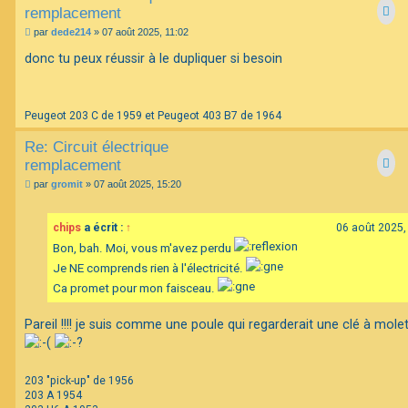
remplacement
M
par
dede214
»
07 août 2025, 11:02
e
s
donc tu peux réussir à le dupliquer si besoin
s
a
g
e
Peugeot 203 C de 1959 et Peugeot 403 B7 de 1964
Re: Circuit électrique
remplacement
M
par
gromit
»
07 août 2025, 15:20
e
s
s
chips
a écrit :
↑
06 août 2025,
a
g
Bon, bah. Moi, vous m'avez perdu
e
Je NE comprends rien à l'électricité.
Ca promet pour mon faisceau.
Pareil !!!! je suis comme une poule qui regarderait une clé à molett
203 "pick-up" de 1956
203 A 1954