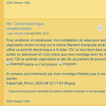
203C février 1955
Re: Circuit électrique
remplacement
M
par
colorale
»
23 août 2025, 17:12
e
s
Pour améliorer et miniaturiser mon installation de relais pour avoi
s
clignotants arrière et stop sur le même filament d'ampoule arrière,
a
g
utilisé un petit kit électronique à 4 relais 12V...Le tout tient dans u
e
boitier en aluminium et c'est mieux que mon montage avec les 4 
auto 12V, la centrale clignotante et des fils qui partent de partout
même si c'est propre.
Si certains sont intéressés par mon montage n'hésitez pas à me
joindre...
KakaoTalk_Photo_2025-08-23-17-03-39.jpeg
Vous ne pouvez pas consulter les pièces jointes insérées à ce message.
203C février 1955