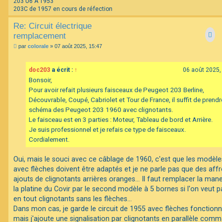
203 U6 A 1953
203C de 1957 en cours de réfection
Re: Circuit électrique
remplacement
M
par
colorale
»
07 août 2025, 15:47
e
s
s
doc203
a écrit :
↑
06 août 2025,
a
g
Bonsoir,
e
Pour avoir refait plusieurs faisceaux de Peugeot 203 Berline,
Découvrable, Coupé, Cabriolet et Tour de France, il suffit de prendr
schéma des Peugeot 203 1960 avec clignotants.
Le faisceau est en 3 parties : Moteur, Tableau de bord et Arrière.
Je suis professionnel et je refais ce type de faisceaux.
Cordialement.
Oui, mais le souci avec ce câblage de 1960, c'est que les modèle
avec flèches doivent être adaptés et je ne parle pas que des aff
ajouts de clignotants arrières oranges... Il faut remplacer la mane
la platine du Covir par le second modèle à 5 bornes si l'on veut 
en tout clignotants sans les flèches...
Dans mon cas, je garde le circuit de 1955 avec flèches fonctionn
mais j'ajoute une signalisation par clignotants en parallèle com