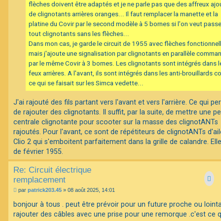
flèches doivent être adaptés et je ne parle pas que des affreux ajo
de clignotants arrières oranges... Il faut remplacer la manette et la
platine du Covir par le second modèle à 5 bornes si l'on veut passe
tout clignotants sans les flèches...
Dans mon cas, je garde le circuit de 1955 avec flèches fonctionnel
mais j'ajoute une signalisation par clignotants en parallèle comma
par le même Covir à 3 bornes. Les clignotants sont intégrés dans l
feux arrières. A l'avant, ils sont intégrés dans les anti-brouillards
ce qui se faisait sur les Simca vedette...
J'ai rajouté des fils partant vers l'avant et vers l'arrière. Ce qui p
de rajouter des clignotants. Il suffit, par la suite, de mettre une pe
centrale clignotante pour scooter sur la masse des clignotANTs
rajoutés. Pour l'avant, ce sont de répétiteurs de clignotANTs d'ai
Clio 2 qui s'emboitent parfaitement dans la grille de calandre. Ell
de février 1955.
Re: Circuit électrique
remplacement
M
par
patrick203.45
»
08 août 2025, 14:01
e
s
bonjour à tous . peut être prévoir pour un future proche ou loint
s
rajouter des câbles avec une prise pour une remorque .c'est ce qu
a