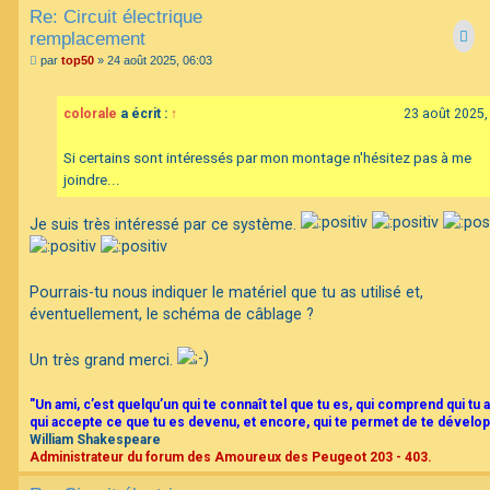
Re: Circuit électrique
remplacement
M
par
top50
»
24 août 2025, 06:03
e
s
s
colorale
a écrit :
↑
23 août 2025,
a
g
e
Si certains sont intéressés par mon montage n'hésitez pas à me
joindre...
Je suis très intéressé par ce système.
Pourrais-tu nous indiquer le matériel que tu as utilisé et,
éventuellement, le schéma de câblage ?
Un très grand merci.
"Un ami, c’est quelqu’un qui te connaît tel que tu es, qui comprend qui tu a
qui accepte ce que tu es devenu, et encore, qui te permet de te dévelop
William Shakespeare
Administrateur du forum des Amoureux des Peugeot 203 - 403.