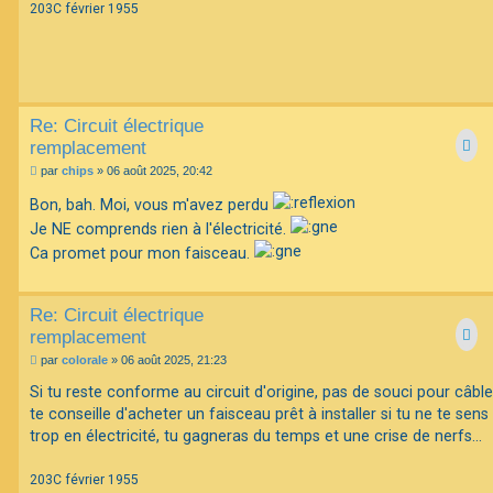
203C février 1955
Re: Circuit électrique
remplacement
M
par
chips
»
06 août 2025, 20:42
e
s
Bon, bah. Moi, vous m'avez perdu
s
Je NE comprends rien à l'électricité.
a
g
Ca promet pour mon faisceau.
e
Re: Circuit électrique
remplacement
M
par
colorale
»
06 août 2025, 21:23
e
s
Si tu reste conforme au circuit d'origine, pas de souci pour câbler
s
te conseille d'acheter un faisceau prêt à installer si tu ne te sens
a
g
trop en électricité, tu gagneras du temps et une crise de nerfs...
e
203C février 1955