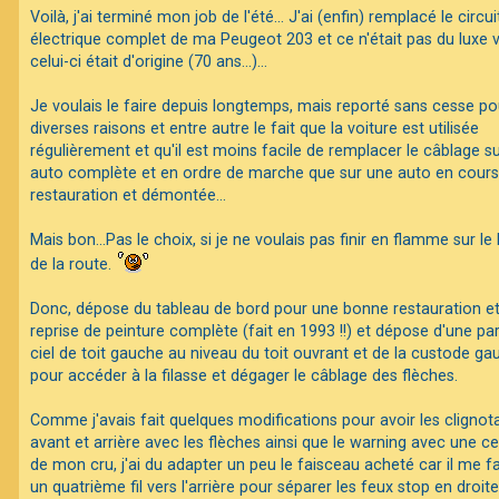
s
Voilà, j'ai terminé mon job de l'été... J'ai (enfin) remplacé le circui
s
électrique complet de ma Peugeot 203 et ce n'était pas du luxe 
a
F
g
celui-ci était d'origine (70 ans...)...
A
e
Q
Je voulais le faire depuis longtemps, mais reporté sans cesse po
diverses raisons et entre autre le fait que la voiture est utilisée
régulièrement et qu'il est moins facile de remplacer le câblage s
auto complète et en ordre de marche que sur une auto en cours
restauration et démontée...
Mais bon...Pas le choix, si je ne voulais pas finir en flamme sur le
de la route.
Donc, dépose du tableau de bord pour une bonne restauration e
reprise de peinture complète (fait en 1993 !!) et dépose d'une par
ciel de toit gauche au niveau du toit ouvrant et de la custode g
pour accéder à la filasse et dégager le câblage des flèches.
Comme j'avais fait quelques modifications pour avoir les clignot
avant et arrière avec les flèches ainsi que le warning avec une ce
de mon cru, j'ai du adapter un peu le faisceau acheté car il me fal
un quatrième fil vers l'arrière pour séparer les feux stop en droite