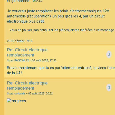
Et ça marche...
Je voudrais juste remplacer les relais électromécaniques 12V
automobile (récupération), un peu gros les 4, par un circuit
électronique plus petit.
Vous ne pouvez pas consulter les pièces jointes insérées à ce message.
203C février 1955
Re: Circuit électrique
remplacement
M
par
PASCAL72
»
06 août 2025, 17:31
e
s
Bravo, maintenant que tu es parfaitement entrainé, tu viens faire
s
de la U4 !
a
g
e
Re: Circuit électrique
remplacement
M
par
colorale
»
06 août 2025, 20:11
e
s
s
a
g
e