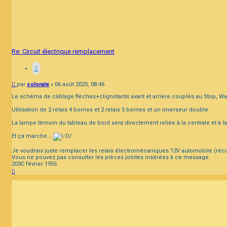
Re: Circuit électrique remplacement
Message
par
colorale
»
06 août 2025, 08:46
Le schéma de câblage flèches+clignotants avant et arrière couplés au Stop, Wa
Utilisation de 2 relais 4 bornes et 2 relais 5 bornes et un inverseur double.
La lampe témoin du tableau de bord sera directement reliée à la centrale et à 
Et ça marche...
Je voudrais juste remplacer les relais électromécaniques 12V automobile (récupé
Vous ne pouvez pas consulter les pièces jointes insérées à ce message.
203C février 1955
Haut