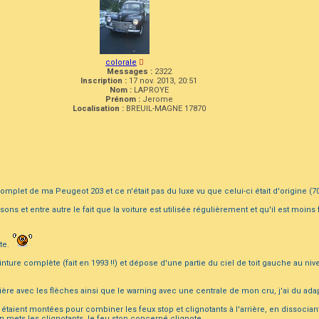
colorale
Messages :
2322
Inscription :
17 nov. 2013, 20:51
Nom :
LAPROYE
Prénom :
Jerome
Localisation :
BREUIL-MAGNE 17870
complet de ma Peugeot 203 et ce n'était pas du luxe vu que celui-ci était d'origine (70 
ons et entre autre le fait que la voiture est utilisée régulièrement et qu'il est moi
ute.
ure complète (fait en 1993 !!) et dépose d'une partie du ciel de toit gauche au niv
rière avec les flèches ainsi que le warning avec une centrale de mon cru, j'ai du ada
 étaient montées pour combiner les feux stop et clignotants à l'arrière, en dissociant 
n mets les clignotants, le feu stop concerné clignote.