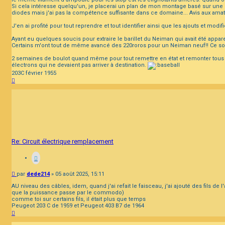
Si cela intéresse quelqu'un, je placerai un plan de mon montage basé sur une c
diodes mais j'ai pas la compétence suffisante dans ce domaine... Avis aux amat
J'en ai profité pour tout reprendre et tout identifier ainsi que les ajouts et modifi
Ayant eu quelques soucis pour extraire le barillet du Neiman qui avait été appare
Certains m'ont tout de même avancé des 220roros pour un Neiman neuf!! Ce sont
2 semaines de boulot quand même pour tout remettre en état et remonter tous le
électrons qui ne devaient pas arriver à destination.
203C février 1955
Haut
Re: Circuit électrique remplacement
Message
par
dede214
»
05 août 2025, 15:11
AU niveau des câbles, idem, quand j'ai refait le faisceau, j'ai ajouté des fils de l
que la puissance passe par le commodo)
comme toi sur certains fils, il était plus que temps
Peugeot 203 C de 1959 et Peugeot 403 B7 de 1964
Haut