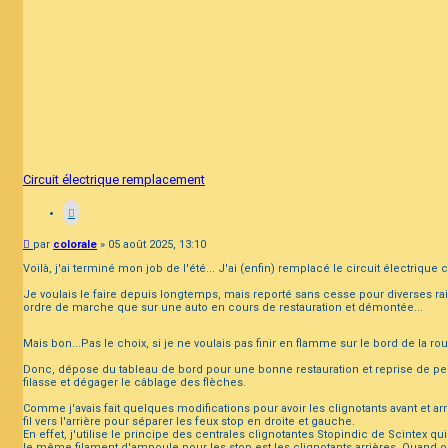
Circuit électrique remplacement
Message
par
colorale
»
05 août 2025, 13:10
Voilà, j'ai terminé mon job de l'été... J'ai (enfin) remplacé le circuit électrique 
Je voulais le faire depuis longtemps, mais reporté sans cesse pour diverses rais
ordre de marche que sur une auto en cours de restauration et démontée...
Mais bon...Pas le choix, si je ne voulais pas finir en flamme sur le bord de la ro
Donc, dépose du tableau de bord pour une bonne restauration et reprise de peint
filasse et dégager le câblage des flèches.
Comme j'avais fait quelques modifications pour avoir les clignotants avant et ar
fil vers l'arrière pour séparer les feux stop en droite et gauche.
En effet, j'utilise le principe des centrales clignotantes Stopindic de Scintex qui
le même filament d'ampoule pour les stop est les clignotants arrières. Quand o