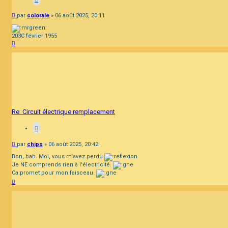
Message
par
colorale
»
06 août 2025, 20:11
203C février 1955
Haut
Re: Circuit électrique remplacement
Message
par
chips
»
06 août 2025, 20:42
Bon, bah. Moi, vous m'avez perdu
Je NE comprends rien à l'électricité.
Ca promet pour mon faisceau.
Haut