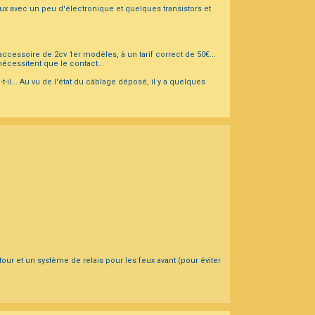
ux avec un peu d'électronique et quelques transistors et
accessoire de 2cv 1er modèles, à un tarif correct de 50€...
cessitent que le contact...
... Au vu de l'état du câblage déposé, il y a quelques
e tour et un système de relais pour les feux avant (pour éviter