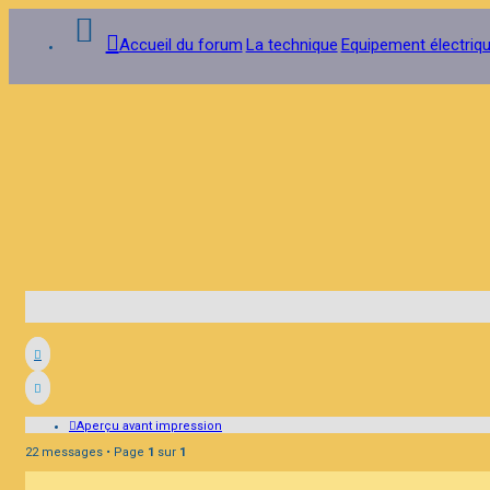
Accueil du forum
La technique
Equipement électrique
Connexion
Inscription
FAQ
Aperçu avant impression
22 messages • Page
1
sur
1