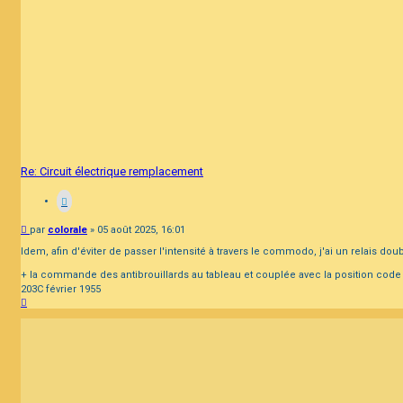
Re: Circuit électrique remplacement
Message
par
colorale
»
05 août 2025, 16:01
Idem, afin d'éviter de passer l'intensité à travers le commodo, j'ai un relais do
+ la commande des antibrouillards au tableau et couplée avec la position code a
203C février 1955
Haut