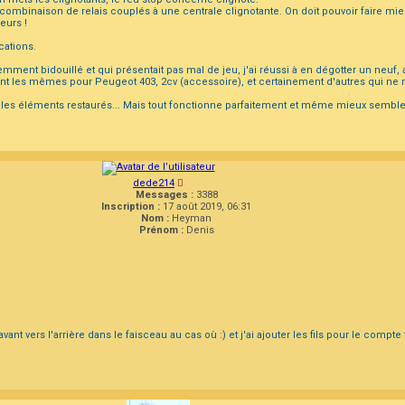
ombinaison de relais couplés à une centrale clignotante. On doit pouvoir faire mie
eurs !
cations.
mment bidouillé et qui présentait pas mal de jeu, j'ai réussi à en dégotter un neuf, 
 les mêmes pour Peugeot 403, 2cv (accessoire), et certainement d'autres qui ne né
s éléments restaurés... Mais tout fonctionne parfaitement et même mieux semble-t-il
dede214
Messages :
3388
Inscription :
17 août 2019, 06:31
Nom :
Heyman
Prénom :
Denis
'avant vers l'arrière dans le faisceau au cas où :) et j'ai ajouter les fils pour le compt