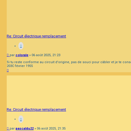
Re: Circuit électrique remplacement
Message
par
colorale
»
06 août 2025, 21:23
Si tu reste conforme au circuit d'origine, pas de souci pour câbler et je te conse
203C février 1955
Haut
Re: Circuit électrique remplacement
Message
par
pascaldu22
»
06 août 2025, 21:35