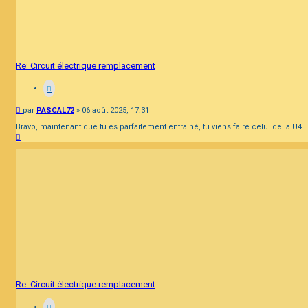
Re: Circuit électrique remplacement
Message
par
PASCAL72
»
06 août 2025, 17:31
Bravo, maintenant que tu es parfaitement entrainé, tu viens faire celui de la U4 !
Haut
Re: Circuit électrique remplacement