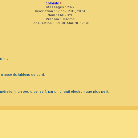
colorale
Messages :
2322
Inscription :
17 nov. 2013, 20:51
Nom :
LAPROYE
Prénom :
Jerome
Localisation :
BREUIL-MAGNE 17870
rning.
la masse du tableau de bord.
ration), un peu gros les 4, par un circuit électronique plus petit.