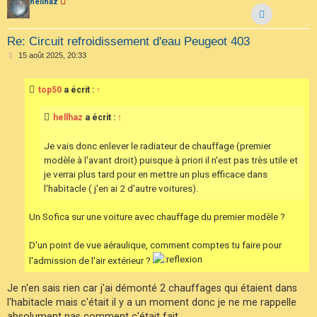
hellhaz
Re: Circuit refroidissement d'eau Peugeot 403
M
15 août 2025, 20:33
e
s
s
top50
a écrit :
↑
a
g
e
hellhaz
a écrit :
↑
Je vais donc enlever le radiateur de chauffage (premier
modèle à l'avant droit) puisque à priori il n'est pas très utile et
je verrai plus tard pour en mettre un plus efficace dans
l'habitacle ( j'en ai 2 d'autre voitures).
Un Sofica sur une voiture avec chauffage du premier modèle ?
D'un point de vue aéraulique, comment comptes tu faire pour
l'admission de l'air extérieur ?
Je n'en sais rien car j'ai démonté 2 chauffages qui étaient dans
l'habitacle mais c'était il y a un moment donc je ne me rappelle
absolument pas comment c'était fait.