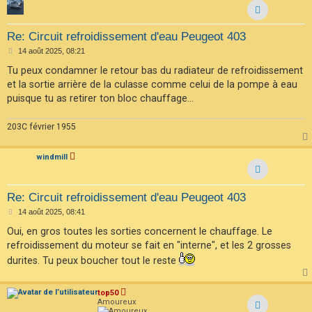
Re: Circuit refroidissement d'eau Peugeot 403
M
14 août 2025, 08:21
e
s
Tu peux condamner le retour bas du radiateur de refroidissement
s
et la sortie arrière de la culasse comme celui de la pompe à eau
a
g
puisque tu as retirer ton bloc chauffage...
e
203C février 1955
windmill
Re: Circuit refroidissement d'eau Peugeot 403
M
14 août 2025, 08:41
e
s
Oui, en gros toutes les sorties concernent le chauffage. Le
s
refroidissement du moteur se fait en "interne", et les 2 grosses
a
g
durites. Tu peux boucher tout le reste
e
top50
Amoureux