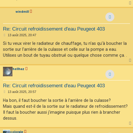
windmill
Re: Circuit refroidissement d'eau Peugeot 403
M
13 août 2025, 20:47
e
s
Si tu veux virer le radiateur de chauffage, tu n'as qu'à boucher la
s
sortie sur l'arrière de la culasse et celle sur la pompe a eau.
a
g
Utilises un bout de tuyau obstrué ou quelque chose comme ça. .
e
hellhaz
Re: Circuit refroidissement d'eau Peugeot 403
M
13 août 2025, 20:57
e
s
Ha bon, il faut boucher la sortie à l'arrière de la culasse?
s
Mais quand est-il de la sortie sur le radiateur de refroidissement?
a
g
Il faut la boucher aussi j'imagine puisque plus rien à brancher
e
dessus.
colorale