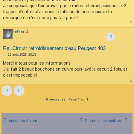
Je supposais que l'air arrivait par le même chemin puisque j'ai 2
trappes d'entrée d'air sous le tableau de bord mais vu ta
remarque ce n'est donc pas fait pareil?
hellhaz
Re: Circuit refroidissement d'eau Peugeot 403
M
15 août 2025, 20:37
e
s
Merci à tous pour les Informations!
s
J'ai fait 2 beaux bouchons en cuivre puis lavé le circuit 2 fois, et
a
g
c'est impeccable!
e
8 messages • Page
1
sur
1
Accueil du forum
Supprimer les cookies