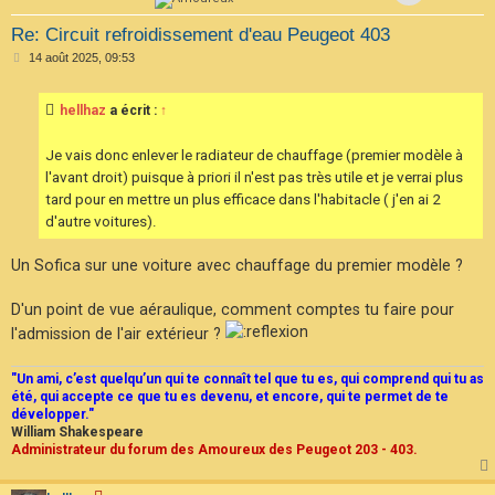
Re: Circuit refroidissement d'eau Peugeot 403
M
14 août 2025, 09:53
e
s
s
hellhaz
a écrit :
↑
a
g
e
Je vais donc enlever le radiateur de chauffage (premier modèle à
l'avant droit) puisque à priori il n'est pas très utile et je verrai plus
tard pour en mettre un plus efficace dans l'habitacle ( j'en ai 2
d'autre voitures).
Un Sofica sur une voiture avec chauffage du premier modèle ?
D'un point de vue aéraulique, comment comptes tu faire pour
l'admission de l'air extérieur ?
"Un ami, c’est quelqu’un qui te connaît tel que tu es, qui comprend qui tu as
été, qui accepte ce que tu es devenu, et encore, qui te permet de te
développer."
William Shakespeare
Administrateur du forum des Amoureux des Peugeot 203 - 403.