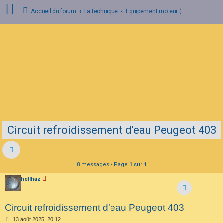
Accueil du forum
La technique
Equipement moteur (circulation d'huile et d'eau, filtre à air, alimentation carburant, échappement, fixation moteur).
C
o
n
n
e
x
i
o
n
Circuit refroidissement d'eau Peugeot 403
I
n
s
c
r
8 messages • Page
1
sur
1
i
p
hellhaz
t
i
o
n
Circuit refroidissement d'eau Peugeot 403
M
13 août 2025, 20:12