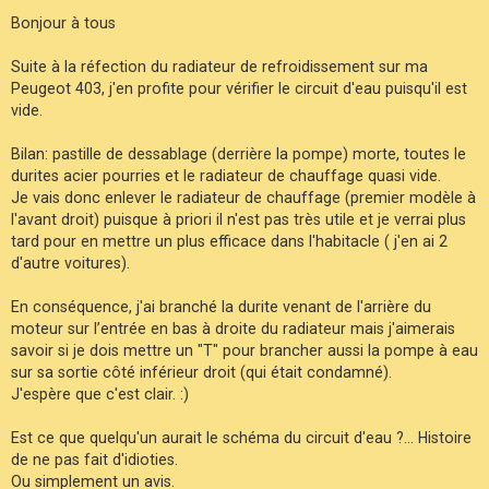
e
F
s
Bonjour à tous
A
s
Q
a
g
Suite à la réfection du radiateur de refroidissement sur ma
e
Peugeot 403, j'en profite pour vérifier le circuit d'eau puisqu'il est
vide.
Bilan: pastille de dessablage (derrière la pompe) morte, toutes le
durites acier pourries et le radiateur de chauffage quasi vide.
Je vais donc enlever le radiateur de chauffage (premier modèle à
l'avant droit) puisque à priori il n'est pas très utile et je verrai plus
tard pour en mettre un plus efficace dans l'habitacle ( j'en ai 2
d'autre voitures).
En conséquence, j'ai branché la durite venant de l'arrière du
moteur sur l’entrée en bas à droite du radiateur mais j'aimerais
savoir si je dois mettre un "T" pour brancher aussi la pompe à eau
sur sa sortie côté inférieur droit (qui était condamné).
J'espère que c'est clair. :)
Est ce que quelqu'un aurait le schéma du circuit d'eau ?... Histoire
de ne pas fait d'idioties.
Ou simplement un avis.