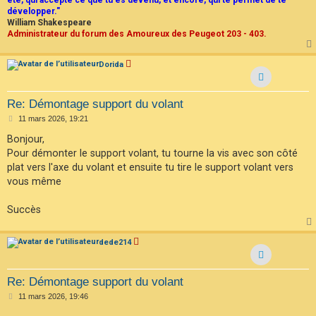
été, qui accepte ce que tu es devenu, et encore, qui te permet de te
développer."
William Shakespeare
Administrateur du forum des Amoureux des Peugeot 203 - 403.
Dorida
Re: Démontage support du volant
M
11 mars 2026, 19:21
e
s
Bonjour,
s
Pour démonter le support volant, tu tourne la vis avec son côté
a
g
plat vers l'axe du volant et ensuite tu tire le support volant vers
e
vous même
Succès
dede214
Re: Démontage support du volant
M
11 mars 2026, 19:46
e
s