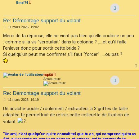
Bmal74
Re: Démontage support du volant
M
11 mars 2026, 19:02
e
s
Merci de ta réponse, elle ne vient pas bien qu'elle coulisse un peu
s
: comme si la vis "verouillait" dans la colonne ? .....et qu'il faille
a
g
l'enlever donc pour sortir cette bride ?
e
Si quelqu'un peut me confirmer s'il faut "forcer" .....ou pas ?
top50
Amoureux
Re: Démontage support du volant
M
11 mars 2026, 19:19
e
s
Un arrache-poulie / roulement / extracteur à 3 griffes de taille
s
adaptée te permettrait de retirer cette collerette de fixation de
a
g
volant.
e
"Un ami, c’est quelqu’un qui te connaît tel que tu es, qui comprend qui tu as