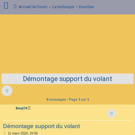
Accueil du forum
La technique
Direction
C
o
n
n
e
x
i
o
n
Démontage support du volant
I
n
s
c
r
8 messages • Page
1
sur
1
i
p
Bmal74
t
i
o
n
Démontage support du volant
M
11 mars 2026, 15:55