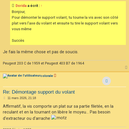
s
Dorida
a écrit :
↑
a
g
Bonjour,
e
Pour démonter le support volant, tu tourne la vis avec son côté
plat vers l'axe du volant et ensuite tu tire le support volant vers
vous même
Succès
Je fais la même chose et pas de soucis.
Peugeot 203 C de 1959 et Peugeot 403 B7 de 1964
colorale
Re: Démontage support du volant
M
11 mars 2026, 21:18
e
s
Affirmatif, la vis comporte un plat sur sa partie filetée, en la
s
reculant et en la tournant on libère le moyeu... Pas besoin
a
g
d'extracteur ou d'arrache
e