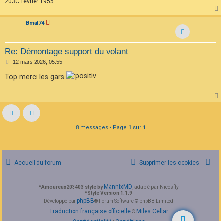
203C février 1955
Bmal74
Re: Démontage support du volant
M
12 mars 2026, 05:55
e
s
Top merci les gars
s
a
g
e
8 messages • Page
1
sur
1
Accueil du forum
Supprimer les cookies
MannixMD
*
Amoureux203403 style by
, adapté par Nicosfly
*
Style Version 1.1.9
phpBB
Développé par
® Forum Software © phpBB Limited
Traduction française officielle
Miles Cellar
©