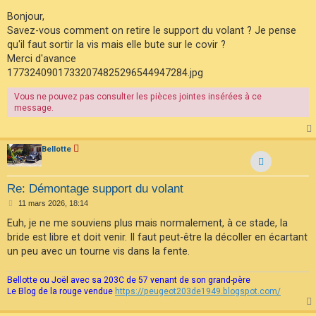
e
F
s
Bonjour,
A
s
Savez-vous comment on retire le support du volant ? Je pense
Q
a
g
qu'il faut sortir la vis mais elle bute sur le covir ?
e
Merci d'avance
17732409017332074825296544947284.jpg
Vous ne pouvez pas consulter les pièces jointes insérées à ce
message.
Bellotte
Re: Démontage support du volant
M
11 mars 2026, 18:14
e
s
Euh, je ne me souviens plus mais normalement, à ce stade, la
s
bride est libre et doit venir. Il faut peut-être la décoller en écartant
a
g
un peu avec un tourne vis dans la fente.
e
Bellotte ou Joël avec sa 203C de 57 venant de son grand-père
Le Blog de la rouge vendue
https://peugeot203de1949.blogspot.com/