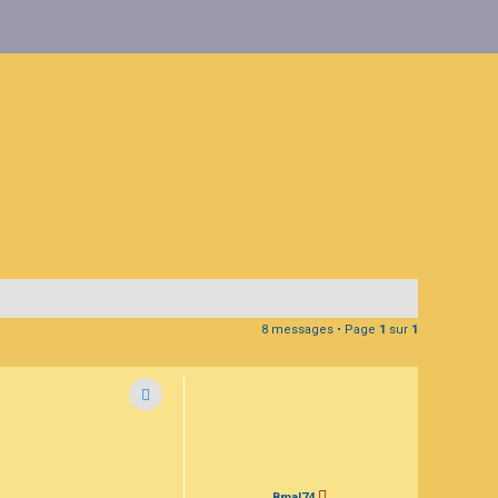
8 messages • Page
1
sur
1
Bmal74