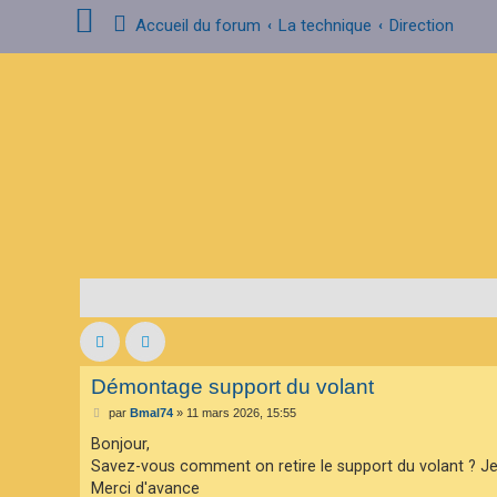
Accueil du forum
La technique
Direction
C
o
n
n
e
x
i
o
n
I
n
s
c
r
i
Démontage support du volant
p
t
M
par
Bmal74
»
11 mars 2026, 15:55
i
e
o
s
Bonjour,
n
s
Savez-vous comment on retire le support du volant ? Je pen
a
g
Merci d'avance