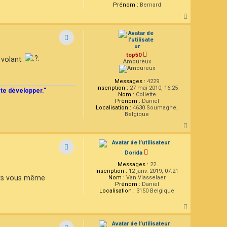
Prénom :
Bernard
H
a
u
t
top50
 volant.
Amoureux
Messages :
4229
Inscription :
27 mai 2010, 16:25
 te développer."
Nom :
Collette
Prénom :
Daniel
Localisation :
4630 Soumagne,
Belgique
H
a
u
t
Dorida
Messages :
22
Inscription :
12 janv. 2019, 07:21
vers vous même
Nom :
Van Vlasselaer
Prénom :
Daniel
Localisation :
3150 Belgique
H
a
u