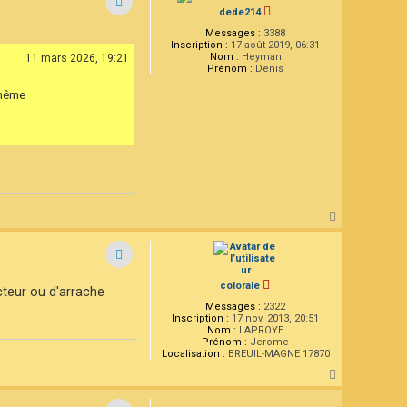
t
dede214
Messages :
3388
Inscription :
17 août 2019, 06:31
Nom :
Heyman
11 mars 2026, 19:21
Prénom :
Denis
 même
H
a
u
t
colorale
acteur ou d'arrache
Messages :
2322
Inscription :
17 nov. 2013, 20:51
Nom :
LAPROYE
Prénom :
Jerome
Localisation :
BREUIL-MAGNE 17870
H
a
u