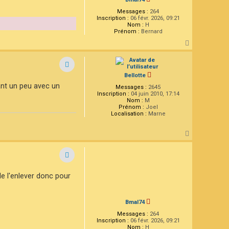
Messages :
264
Inscription :
06 févr. 2026, 09:21
Nom :
H
Prénom :
Bernard
H
a
u
t
Bellotte
tant un peu avec un
Messages :
2645
Inscription :
04 juin 2010, 17:14
Nom :
M
Prénom :
Joel
Localisation :
Marne
H
a
u
t
lle l'enlever donc pour
Bmal74
Messages :
264
Inscription :
06 févr. 2026, 09:21
Nom :
H