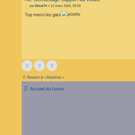
M
par
Bmal74
»
12 mars 2026, 05:55
e
s
Top merci les gars
s
a
g
e
Revenir à « Direction »
Accueil du forum