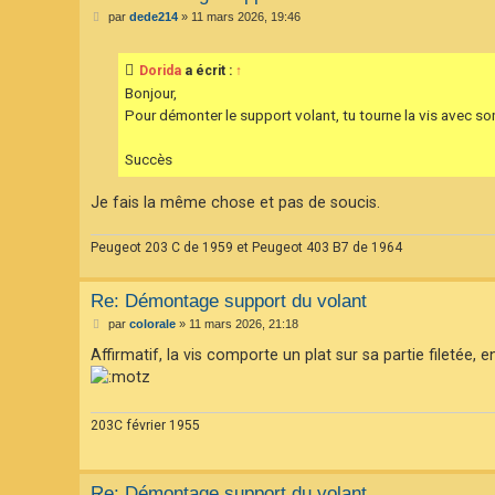
M
par
dede214
»
11 mars 2026, 19:46
e
s
s
Dorida
a écrit :
↑
a
g
Bonjour,
e
Pour démonter le support volant, tu tourne la vis avec son
Succès
Je fais la même chose et pas de soucis.
Peugeot 203 C de 1959 et Peugeot 403 B7 de 1964
Re: Démontage support du volant
M
par
colorale
»
11 mars 2026, 21:18
e
s
Affirmatif, la vis comporte un plat sur sa partie filetée, 
s
a
g
e
203C février 1955
Re: Démontage support du volant