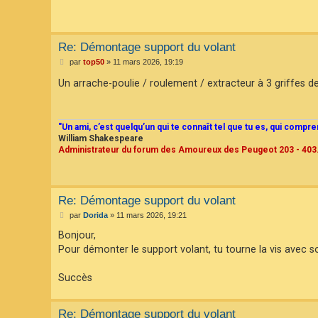
Re: Démontage support du volant
M
par
top50
»
11 mars 2026, 19:19
e
s
Un arrache-poulie / roulement / extracteur à 3 griffes de 
s
a
g
e
"Un ami, c’est quelqu’un qui te connaît tel que tu es, qui compr
William Shakespeare
Administrateur du forum des Amoureux des Peugeot 203 - 403
Re: Démontage support du volant
M
par
Dorida
»
11 mars 2026, 19:21
e
s
Bonjour,
s
Pour démonter le support volant, tu tourne la vis avec so
a
g
e
Succès
Re: Démontage support du volant