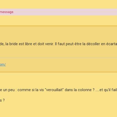
e message.
la bride est libre et doit venir. Il faut peut-être la décoller en écar
com/
 un peu : comme si la vis "verouillait" dans la colonne ? .....et qu'il fai
s ?