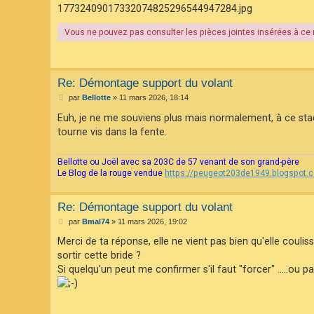
e
17732409017332074825296544947284.jpg
F
A
Q
Vous ne pouvez pas consulter les pièces jointes insérées à c
Re: Démontage support du volant
M
par
Bellotte
»
11 mars 2026, 18:14
e
s
Euh, je ne me souviens plus mais normalement, à ce stade, 
s
tourne vis dans la fente.
a
g
e
Bellotte ou Joël avec sa 203C de 57 venant de son grand-père
Le Blog de la rouge vendue
https://peugeot203de1949.blogspot.
Re: Démontage support du volant
M
par
Bmal74
»
11 mars 2026, 19:02
e
s
Merci de ta réponse, elle ne vient pas bien qu'elle coulisse
s
sortir cette bride ?
a
g
Si quelqu'un peut me confirmer s'il faut "forcer" .....ou pa
e