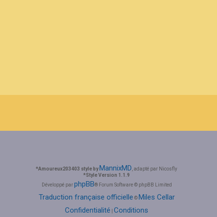
MannixMD
*
Amoureux203403 style by
, adapté par Nicosfly
*
Style Version 1.1.9
phpBB
Développé par
® Forum Software © phpBB Limited
Traduction française officielle
Miles Cellar
©
Confidentialité
Conditions
|