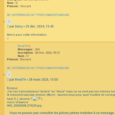
Nom :
D
Prénom :
Vincent
RE: DIFFÉRENCES DE TYPES D’AMORTISSEURS
M
par
Daisy
»
25 déc. 2024, 15:43
e
s
Merci pour cette information.
s
H
a
a
u
g
Bmal74
t
e
Messages :
264
Inscription :
06 févr. 2026, 09:21
Nom :
H
Prénom :
Bernard
RE: DIFFÉRENCES DE TYPES D’AMORTISSEURS
M
par
Bmal74
»
28 mars 2026, 10:50
e
s
Bonjour
s
J'ai ces 2 amortisseurs "arrière" en "stock" mais ce ne sont pas les mêmes l
a
là mesurent axe/axe environ 28cm) : sauriez-vous pour quel modèle ils corr
g
haut ?) ( Jérome ?
)
merci d'avance
e
IMG_20260328_074229.jpg
Vous ne pouvez pas consulter les pièces jointes insérées à ce message.