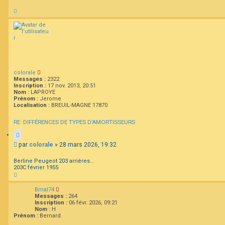
H
a
u
t
colorale
Messages :
2322
Inscription :
17 nov. 2013, 20:51
Nom :
LAPROYE
Prénom :
Jerome
Localisation :
BREUIL-MAGNE 17870
RE: DIFFÉRENCES DE TYPES D’AMORTISSEURS
M
par
colorale
»
28 mars 2026, 19:32
e
s
Berline Peugeot 203 arrières...
s
203C février 1955
H
a
a
g
u
e
Bmal74
t
Messages :
264
Inscription :
06 févr. 2026, 09:21
Nom :
H
Prénom :
Bernard