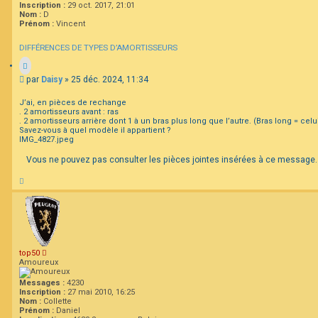
Inscription :
29 oct. 2017, 21:01
Nom :
D
Prénom :
Vincent
F
A
DIFFÉRENCES DE TYPES D’AMORTISSEURS
Q
M
par
Daisy
»
25 déc. 2024, 11:34
e
s
J’ai, en pièces de rechange
s
. 2 amortisseurs avant : ras
a
. 2 amortisseurs arrière dont 1 à un bras plus long que l’autre. (Bras long = celui
Savez-vous à quel modèle il appartient ?
g
IMG_4827.jpeg
e
Vous ne pouvez pas consulter les pièces jointes insérées à ce message.
H
a
u
t
top50
Amoureux
Messages :
4230
Inscription :
27 mai 2010, 16:25
Nom :
Collette
Prénom :
Daniel