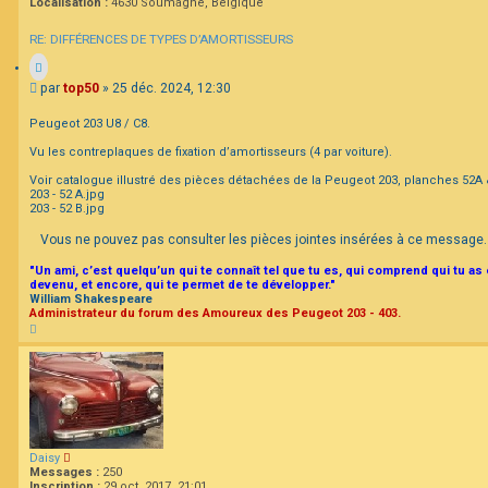
Localisation :
4630 Soumagne, Belgique
RE: DIFFÉRENCES DE TYPES D’AMORTISSEURS
M
par
top50
»
25 déc. 2024, 12:30
e
s
Peugeot 203 U8 / C8.
s
a
Vu les contreplaques de fixation d’amortisseurs (4 par voiture).
g
Voir catalogue illustré des pièces détachées de la Peugeot 203, planches 52A 
e
203 - 52 A.jpg
203 - 52 B.jpg
Vous ne pouvez pas consulter les pièces jointes insérées à ce message.
"Un ami, c’est quelqu’un qui te connaît tel que tu es, qui comprend qui tu as
devenu, et encore, qui te permet de te développer."
William Shakespeare
Administrateur du forum des Amoureux des Peugeot 203 - 403.
H
a
u
t
Daisy
Messages :
250
Inscription :
29 oct. 2017, 21:01