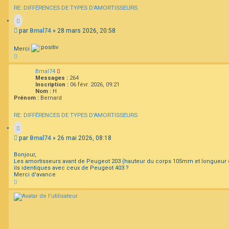
RE: DIFFÉRENCES DE TYPES D’AMORTISSEURS
M
par
Bmal74
»
28 mars 2026, 20:58
e
s
Merci
s
H
a
a
g
u
Bmal74
t
e
Messages :
264
Inscription :
06 févr. 2026, 09:21
Nom :
H
Prénom :
Bernard
RE: DIFFÉRENCES DE TYPES D’AMORTISSEURS
M
par
Bmal74
»
26 mai 2026, 08:18
e
s
Bonjour,
s
Les amortisseurs avant de Peugeot 203 (hauteur du corps 105mm et longueur 
a
ils identiques avec ceux de Peugeot 403 ?
Merci d'avance
g
H
e
a
u
t