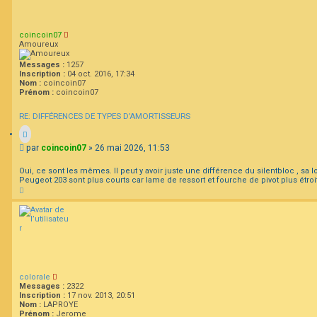
coincoin07
Amoureux
Messages :
1257
Inscription :
04 oct. 2016, 17:34
Nom :
coincoin07
Prénom :
coincoin07
RE: DIFFÉRENCES DE TYPES D’AMORTISSEURS
M
par
coincoin07
»
26 mai 2026, 11:53
e
s
Oui, ce sont les mêmes. Il peut y avoir juste une différence du silentbloc , s
s
Peugeot 203 sont plus courts car lame de ressort et fourche de pivot plus étroi
H
a
a
g
u
e
t
colorale
Messages :
2322
Inscription :
17 nov. 2013, 20:51
Nom :
LAPROYE
Prénom :
Jerome