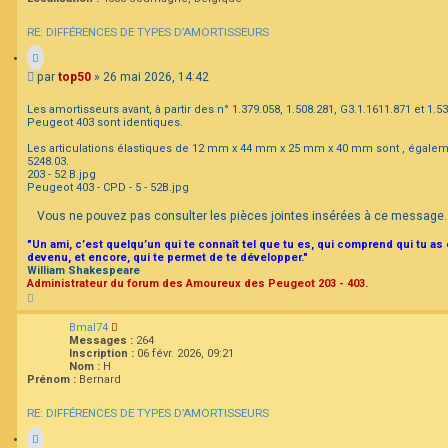
RE: DIFFÉRENCES DE TYPES D’AMORTISSEURS
M
par
top50
»
26 mai 2026, 14:42
e
s
Les amortisseurs avant, à partir des n° 1.379.058, 1.508.281, G3.1.1611.871 et 1.
s
Peugeot 403 sont identiques.
a
Les articulations élastiques de 12 mm x 44 mm x 25 mm x 40 mm sont , égale
g
5248.03.
e
203 - 52 B.jpg
Peugeot 403 - CPD - 5 - 52B.jpg
Vous ne pouvez pas consulter les pièces jointes insérées à ce message.
"Un ami, c’est quelqu’un qui te connaît tel que tu es, qui comprend qui tu as
devenu, et encore, qui te permet de te développer."
William Shakespeare
Administrateur du forum des Amoureux des Peugeot 203 - 403.
H
a
u
Bmal74
t
Messages :
264
Inscription :
06 févr. 2026, 09:21
Nom :
H
Prénom :
Bernard
RE: DIFFÉRENCES DE TYPES D’AMORTISSEURS