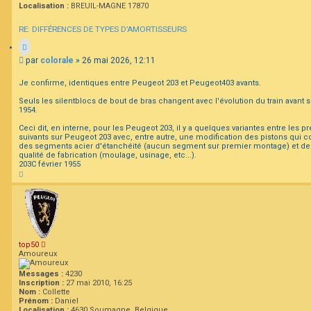
Localisation :
BREUIL-MAGNE 17870
RE: DIFFÉRENCES DE TYPES D’AMORTISSEURS
M
par
colorale
»
26 mai 2026, 12:11
e
s
Je confirme, identiques entre Peugeot 203 et Peugeot403 avants.
s
a
Seuls les silentblocs de bout de bras changent avec l'évolution du train avant s
1954.
g
e
Ceci dit, en interne, pour les Peugeot 203, il y a quelques variantes entre les
suivants sur Peugeot 203 avec, entre autre, une modification des pistons qu
des segments acier d'étanchéité (aucun segment sur premier montage) et de
qualité de fabrication (moulage, usinage, etc...).
203C février 1955
H
a
u
t
top50
Amoureux
Messages :
4230
Inscription :
27 mai 2010, 16:25
Nom :
Collette
Prénom :
Daniel
Localisation :
4630 Soumagne, Belgique