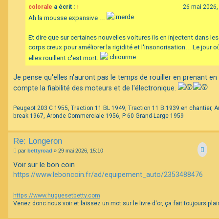
s
colorale
a écrit :
↑
26 mai 2026,
a
g
Ah la mousse expansive ...
e
Et dire que sur certaines nouvelles voitures ils en injectent dans les
corps creux pour améliorer la rigidité et l'insonorisation... Le jour o
elles rouillent c'est mort.
Je pense qu'elles n'auront pas le temps de rouiller en prenant en
compte la fiabilité des moteurs et de l'électronique.
Peugeot 203 C 1955, Traction 11 BL 1949, Traction 11 B 1939 en chantier, A
break 1967, Aronde Commerciale 1956, P 60 Grand-Large 1959
Re: Longeron
M
par
bettyroad
»
29 mai 2026, 15:10
e
s
Voir sur le bon coin
s
https://www.leboncoin.fr/ad/equipement_auto/2353488476
a
g
e
https://www.huguesetbetty.com
Venez donc nous voir et laissez un mot sur le livre d'or, ça fait toujours plais