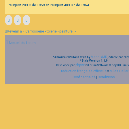
e
Peugeot 203 C de 1959 et Peugeot 403 B7 de 1964
Revenir à « Carrosserie - tôlerie - peinture. »
Accueil du forum
MannixMD
*
Amoureux203403 style by
, adapté par Nic
*
Style Version 1.1.9
phpBB
Développé par
® Forum Software © phpBB Limit
Traduction française officielle
Miles Cellar
©
Confidentialité
Conditions
|