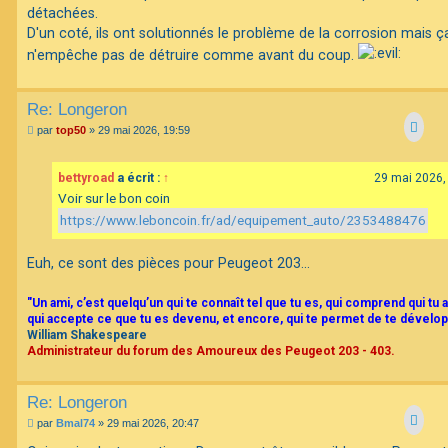
g
détachées.
e
D'un coté, ils ont solutionnés le problème de la corrosion mais ç
n'empêche pas de détruire comme avant du coup.
Re: Longeron
M
par
top50
»
29 mai 2026, 19:59
e
s
s
bettyroad
a écrit :
↑
29 mai 2026,
a
g
Voir sur le bon coin
e
https://www.leboncoin.fr/ad/equipement_auto/2353488476
Euh, ce sont des pièces pour Peugeot 203...
"Un ami, c’est quelqu’un qui te connaît tel que tu es, qui comprend qui tu a
qui accepte ce que tu es devenu, et encore, qui te permet de te dévelop
William Shakespeare
Administrateur du forum des Amoureux des Peugeot 203 - 403.
Re: Longeron
M
par
Bmal74
»
29 mai 2026, 20:47
e