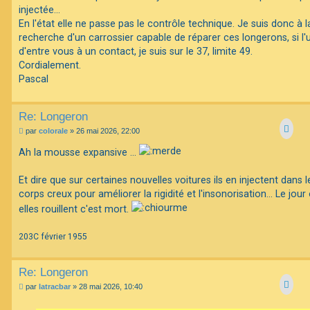
e
injectée...
En l'état elle ne passe pas le contrôle technique. Je suis donc à l
F
recherche d'un carrossier capable de réparer ces longerons, si l'
A
Q
d'entre vous à un contact, je suis sur le 37, limite 49.
Cordialement.
Pascal
Re: Longeron
M
par
colorale
»
26 mai 2026, 22:00
e
s
Ah la mousse expansive ...
s
a
g
Et dire que sur certaines nouvelles voitures ils en injectent dans l
e
corps creux pour améliorer la rigidité et l'insonorisation... Le jour
elles rouillent c'est mort.
203C février 1955
Re: Longeron
M
par
latracbar
»
28 mai 2026, 10:40
e
s