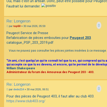
s
Oui, mais c'est un artisan. Donc, peut-être possible pour Peugeot
s
Faudrait lui demander.
a
g
e
Re: Longeron
M
par
top50
»
30 mai 2026, 05:59
e
s
Peugeot Service de Presse
s
Refabrication de pièces embouties pour
Peugeot 203
.
a
g
catalogue_PSP_203_2019.pdf
e
Vous ne pouvez pas consulter les pièces jointes insérées à ce message.
"Un ami, c’est quelqu’un qui te connaît tel que tu es, qui comprend qui tu a
qui accepte ce que tu es devenu, et encore, qui te permet de te dévelop
William Shakespeare
Administrateur du forum des Amoureux des Peugeot 203 - 403.
Re: Longeron
M
par
dede214
»
30 mai 2026, 06:51
e
s
Pour des pièces de Peugeot 403, il faut aller au club 403.
s
https://www.club403.org/
a
g