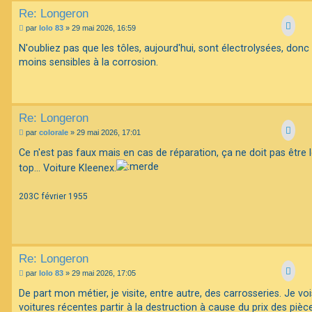
Re: Longeron
M
par
lolo 83
»
29 mai 2026, 16:59
e
s
N'oubliez pas que les tôles, aujourd'hui, sont électrolysées, donc
s
moins sensibles à la corrosion.
a
g
e
Re: Longeron
M
par
colorale
»
29 mai 2026, 17:01
e
s
Ce n'est pas faux mais en cas de réparation, ça ne doit pas être 
s
top... Voiture Kleenex.
a
g
e
203C février 1955
Re: Longeron
M
par
lolo 83
»
29 mai 2026, 17:05
e
s
De part mon métier, je visite, entre autre, des carrosseries. Je vo
s
voitures récentes partir à la destruction à cause du prix des pièc
a