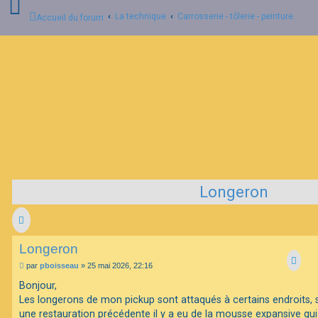
La technique
Carrosserie - tôlerie - peinture.
Accueil du forum
C
o
n
n
e
x
i
o
n
Longeron
I
n
s
c
r
Longeron
i
p
M
par
pboisseau
»
25 mai 2026, 22:16
t
e
i
s
Bonjour,
o
s
Les longerons de mon pickup sont attaqués à certains endroits, 
n
a
g
une restauration précédente il y a eu de la mousse expansive qui