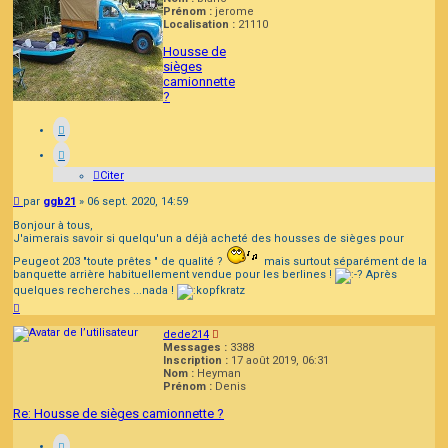
Prénom :
jerome
Localisation :
21110
Housse de
sièges
camionnette
?
Citer
Message
par
ggb21
»
06 sept. 2020, 14:59
Bonjour à tous,
J'aimerais savoir si quelqu'un a déjà acheté des housses de sièges pour
Peugeot 203 "toute prêtes " de qualité ?
mais surtout séparément de la
banquette arrière habituellement vendue pour les berlines !
Après
quelques recherches ...nada !
Haut
dede214
Messages :
3388
Inscription :
17 août 2019, 06:31
Nom :
Heyman
Prénom :
Denis
Re: Housse de sièges camionnette ?