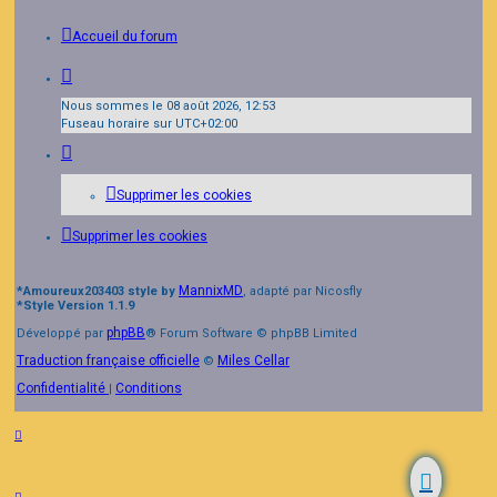
Accueil du forum
Nous sommes le 08 août 2026, 12:53
Fuseau horaire sur
UTC+02:00
Supprimer les cookies
Supprimer les cookies
MannixMD
*
Amoureux203403 style by
, adapté par Nicosfly
*
Style Version 1.1.9
phpBB
Développé par
® Forum Software © phpBB Limited
Traduction française officielle
Miles Cellar
©
Confidentialité
Conditions
|