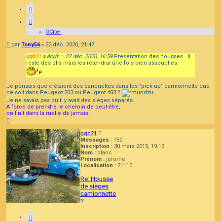
Citer
Message
par
Tony56
»
22 déc. 2020, 21:47
ggb21
a écrit :
↑
22 déc. 2020, 16:59
Présentation des housses . Il
reste des plis mais les retendrai une fois bien assouplies.
Je pensais que c'étaient des banquettes dans les "pick-up" camionnette que
ce soit dans Peugeot 203 ou Peugeot 403 ?
Je ne savais pas qu'il y avait des sièges séparés.
A force de prendre le chemin de peut-être,
on finit dans la ruelle de jamais.
Haut
ggb21
Messages :
150
Inscription :
30 mars 2015, 19:13
Nom :
blanc
Prénom :
jerome
Localisation :
21110
Re: Housse
de sièges
camionnette
?