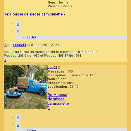
Nom :
Heyman
Prénom :
Denis
Re: Housse de sièges camionnette ?
Citer
Message
par
dede214
»
08 sept. 2020, 20:54
Moi, je lui laisse un message sur le répondeur. Il te rappelle.
Peugeot 203 C de 1959 et Peugeot 403 B7 de 1964
Haut
ggb21
Messages :
150
Inscription :
30 mars 2015, 19:13
Nom :
blanc
Prénom :
jerome
Localisation :
21110
Re: Housse
de sièges
camionnette
?
Citer