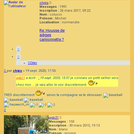
chips
Messages :
1991
Inscription :
26 mars 2017, 09:22
Nom :
colucci
Prénom :
Michel
Localisation :
normandie
Re: Housse de
sièges
camionnette ?
Citer
Message
par
chips
»
19 sept. 2020, 17:55
ggb21
a écrit :
↑
19 sept. 2020, 15:51
je connais un petit sellier vers
chez moi ... je vais aller le voir discretement.
TRES discrètement
sinon ta compagne va te désosser.
Haut
ggb21
Messages :
150
Inscription :
30 mars 2015, 19:13
Nom :
blanc
Prénom :
jerome