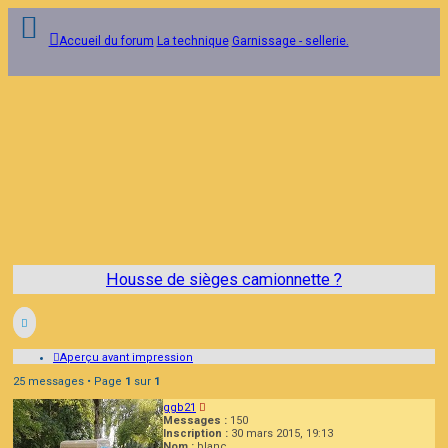
Accueil du forum
La technique
Garnissage - sellerie.
Contacter
Site internet
Lhooqteam
Connexion
Inscription
FAQ
Housse de sièges camionnette ?
Aperçu avant impression
25 messages • Page
1
sur
1
ggb21
Messages :
150
Inscription :
30 mars 2015, 19:13
Nom :
blanc