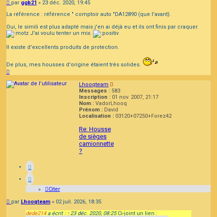
Message
par
ggb21
»
23 déc. 2020, 19:45
La référence : référence " comptoir auto "DA12890 (que l'avant).
Oui, le simili est plus adapté mais j'en ai déjà eu et ils ont finis par craquer.
J'ai voulu tenter un mix.
Il existe d'excellents produits de protection.
De plus, mes housses d'origine étaient très solides.
Haut
Lhooqteam
Messages :
583
Inscription :
01 nov. 2007, 21:17
Nom :
VadorLhooq
Prénom :
David
Localisation :
03120+07250+Forez42
Re: Housse
de sièges
camionnette
?
Citer
Message
par
Lhooqteam
»
02 juil. 2026, 18:35
dede214
a écrit :
↑
23 déc. 2020, 08:25
Ci-joint un lien :