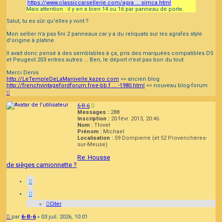
https://www.classiccarsellerie.com/agra ... simca.html
Mais attention : il y en a bien 14 ou 16 par panneau de porte.
Salut, tu es sûr qu'elles y vont ?
Mon sellier n'a pas fini 2 panneaux car y a du reliquats sur les agrafes style
d'origine à platine.
Il avait donc pensé à des semblables à ça, pris des marquées compatibles DS
et Peugeot 203 entres autres ... Ben, le déport n'est pas bon du tout.
Merci Denis
http://LeTempleDeLaManivelle.kazeo.com
<= ancien blog
http://frenchvintagefordforum.free-bb.f ... -1980.html
<= nouveau blog-forum
Haut
6-R-6
Messages :
288
Inscription :
20 févr. 2013, 20:46
Nom :
Thivet
Prénom :
Michael
Localisation :
59 Dompierre (et 52 Provenchères-
sur-Meuse)
Re: Housse
de sièges camionnette ?
Citer
Message
par
6-R-6
»
03 juil. 2026, 10:01