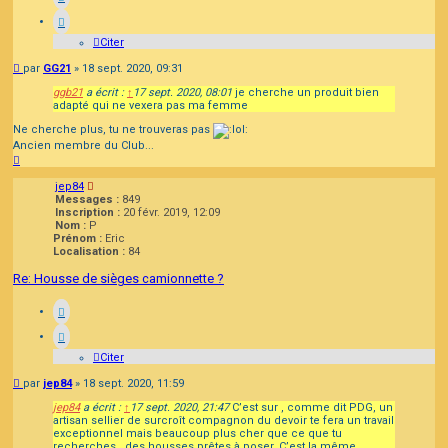
Citer
Message
par
GG21
»
18 sept. 2020, 09:31
ggb21
a écrit :
↑
17 sept. 2020, 08:01
je cherche un produit bien
adapté qui ne vexera pas ma femme
Ne cherche plus, tu ne trouveras pas
Ancien membre du Club...
Haut
jep84
Messages :
849
Inscription :
20 févr. 2019, 12:09
Nom :
P
Prénom :
Eric
Localisation :
84
Re: Housse de sièges camionnette ?
Citer
Message
par
jep84
»
18 sept. 2020, 11:59
jep84
a écrit :
↑
17 sept. 2020, 21:47
C’est sur , comme dit PDG, un
artisan sellier de surcroît compagnon du devoir te fera un travail
exceptionnel mais beaucoup plus cher que ce que tu
recherches , des housses prêtes à poser. C’est la même