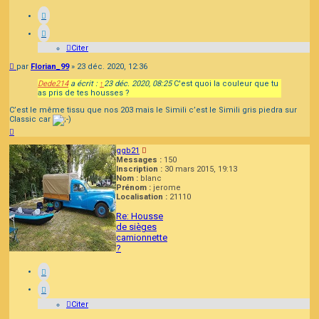
Citer
Message
par
Florian_99
»
23 déc. 2020, 12:36
Dede214
a écrit :
↑
23 déc. 2020, 08:25
C'est quoi la couleur que tu
as pris de tes housses ?
C’est le même tissu que nos 203 mais le Simili c’est le Simili gris piedra sur
Classic car
Haut
ggb21
Messages :
150
Inscription :
30 mars 2015, 19:13
Nom :
blanc
Prénom :
jerome
Localisation :
21110
Re: Housse
de sièges
camionnette
?
Citer