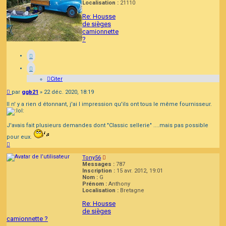
Localisation :
21110
Re: Housse
de sièges
camionnette
?
Citer
Message
par
ggb21
»
22 déc. 2020, 18:19
Il n' y a rien d étonnant, j'ai l impression qu'ils ont tous le même fournisseur.
J'avais fait plusieurs demandes dont "Classic sellerie" ....mais pas possible
pour eux.
Haut
Tony56
Messages :
787
Inscription :
15 avr. 2012, 19:01
Nom :
G
Prénom :
Anthony
Localisation :
Bretagne
Re: Housse
de sièges
camionnette ?