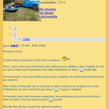
Localisation :
21110
Re: Housse
de sièges
camionnette
?
Citer
Message
par
ggb21
»
19 déc. 2020, 09:00
Bonjour à tous,
Le père Noël est passé chez moi en avance.
Donc, pour ceux qui cherchent une sellerie pour utilitaire (que l'avant), je n'ai
eu que 2 réponses favorables des sites habituels en ligne.
Comptoirauto.com (qui existe aussi sous comptoir du cabriolet) et Renel auto
accessoire.
Mon choix s'est porté sur le premier un peu moins cher et après un mois
d'attente je ne suis vraiment pas déçu !
(pour l instant).
Présentés dans des housses séparées, les panneaux de porte sont prêts à
être montés. C'est du beau boulot !
Bientôt des photos quand ils seront en place.