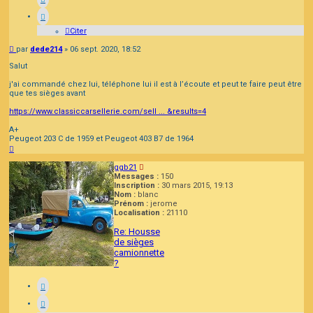
Citer
Message
par
dede214
»
06 sept. 2020, 18:52
Salut
j'ai commandé chez lui, téléphone lui il est à l’écoute et peut te faire peut être
que tes sièges avant
https://www.classiccarsellerie.com/sell ... &results=4
A+
Peugeot 203 C de 1959 et Peugeot 403 B7 de 1964
Haut
ggb21
Messages :
150
Inscription :
30 mars 2015, 19:13
Nom :
blanc
Prénom :
jerome
Localisation :
21110
Re: Housse
de sièges
camionnette
?