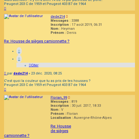
Peugeot 203 C de 1959 et Peugeot 403 B7 de 1964
Haut
dede214
Messages :
3388
Inscription :
17 août 2019, 06:31
Nom :
Heyman
Prénom :
Denis
Re: Housse de sièges camionnette ?
Citer
Message
par
dede214
»
23 déc. 2020, 08:25
C'est quoi la couleur que tu as pris de tes housses ?
Peugeot 203 C de 1959 et Peugeot 403 B7 de 1964
Haut
Florian_99
Messages :
819
Inscription :
30 juil. 2017, 18:33
Nom :
V
Prénom :
Florian
Localisation :
Auvergne-Rhône-Alpes
Re: Housse
de sièges
camionnette ?