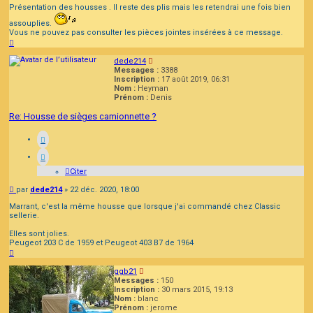
Présentation des housses . Il reste des plis mais les retendrai une fois bien
assouplies.
Vous ne pouvez pas consulter les pièces jointes insérées à ce message.
Haut
dede214
Messages :
3388
Inscription :
17 août 2019, 06:31
Nom :
Heyman
Prénom :
Denis
Re: Housse de sièges camionnette ?
Citer
Message
par
dede214
»
22 déc. 2020, 18:00
Marrant, c'est la même housse que lorsque j'ai commandé chez Classic
sellerie.
Elles sont jolies.
Peugeot 203 C de 1959 et Peugeot 403 B7 de 1964
Haut
ggb21
Messages :
150
Inscription :
30 mars 2015, 19:13
Nom :
blanc
Prénom :
jerome