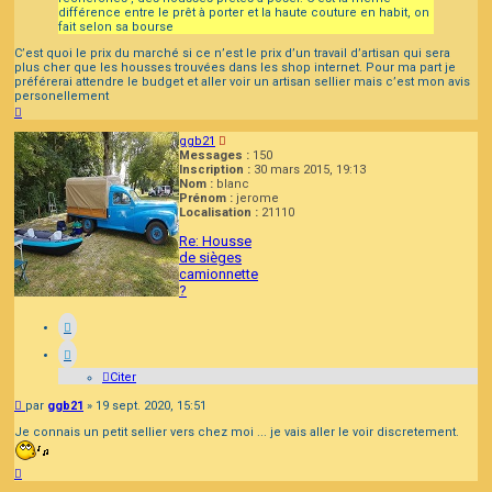
différence entre le prêt à porter et la haute couture en habit, on
fait selon sa bourse
C’est quoi le prix du marché si ce n’est le prix d’un travail d’artisan qui sera
plus cher que les housses trouvées dans les shop internet. Pour ma part je
préférerai attendre le budget et aller voir un artisan sellier mais c’est mon avis
personellement
Haut
ggb21
Messages :
150
Inscription :
30 mars 2015, 19:13
Nom :
blanc
Prénom :
jerome
Localisation :
21110
Re: Housse
de sièges
camionnette
?
Citer
Message
par
ggb21
»
19 sept. 2020, 15:51
Je connais un petit sellier vers chez moi ... je vais aller le voir discretement.
Haut