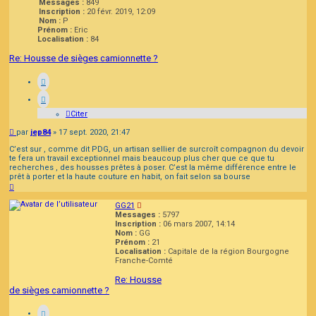
Messages :
849
Inscription :
20 févr. 2019, 12:09
Nom :
P
Prénom :
Eric
Localisation :
84
Re: Housse de sièges camionnette ?
Citer
Message
par
jep84
»
17 sept. 2020, 21:47
C’est sur , comme dit PDG, un artisan sellier de surcroît compagnon du devoir
te fera un travail exceptionnel mais beaucoup plus cher que ce que tu
recherches , des housses prêtes à poser. C’est la même différence entre le
prêt à porter et la haute couture en habit, on fait selon sa bourse
Haut
GG21
Messages :
5797
Inscription :
06 mars 2007, 14:14
Nom :
GG
Prénom :
21
Localisation :
Capitale de la région Bourgogne
Franche-Comté
Re: Housse
de sièges camionnette ?