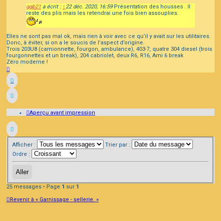
ggb21
a écrit :
↑
22 déc. 2020, 16:59
Présentation des housses . Il
reste des plis mais les retendrai une fois bien assouplies.
Elles ne sont pas mal ok, mais rien à voir avec ce qu’il y avait sur les utilitaires.
Donc, à éviter, si on a le soucis de l’aspect d’origine.
Trois 203U8 (camionnette, fourgon, ambulance), 403-7, quatre 304 diesel (trois
fourgonnettes et un break), 204 cabriolet, deux R6, R16, Ami 6 break
Zéro moderne !
Haut
Aperçu avant impression
Afficher :
Trier par :
Ordre :
25 messages • Page
1
sur
1
Revenir à « Garnissage - sellerie. »