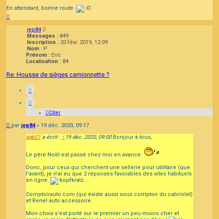
En attendant, bonne route.
Haut
jep84
Messages :
849
Inscription :
20 févr. 2019, 12:09
Nom :
P
Prénom :
Eric
Localisation :
84
Re: Housse de sièges camionnette ?
Citer
Message
par
jep84
»
19 déc. 2020, 09:17
ggb21
a écrit :
↑
19 déc. 2020, 09:00
Bonjour à tous,
Le père Noël est passé chez moi en avance.
Donc, pour ceux qui cherchent une sellerie pour utilitaire (que
l'avant), je n'ai eu que 2 réponses favorables des sites habituels
en ligne.
Comptoirauto.com (qui existe aussi sous comptoir du cabriolet)
et Renel auto accessoire.
Mon choix s'est porté sur le premier un peu moins cher et