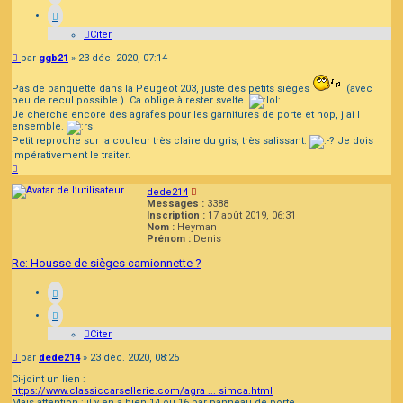
Citer
Message
par
ggb21
»
23 déc. 2020, 07:14
Pas de banquette dans la Peugeot 203, juste des petits sièges
(avec
peu de recul possible ). Ca oblige à rester svelte.
Je cherche encore des agrafes pour les garnitures de porte et hop, j'ai l
ensemble.
Petit reproche sur la couleur très claire du gris, très salissant.
Je dois
impérativement le traiter.
Haut
dede214
Messages :
3388
Inscription :
17 août 2019, 06:31
Nom :
Heyman
Prénom :
Denis
Re: Housse de sièges camionnette ?
Citer
Message
par
dede214
»
23 déc. 2020, 08:25
Ci-joint un lien :
https://www.classiccarsellerie.com/agra ... simca.html
Mais attention : il y en a bien 14 ou 16 par panneau de porte.