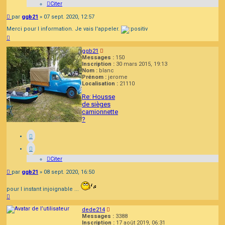
Citer
Message
par
ggb21
»
07 sept. 2020, 12:57
Merci pour l information. Je vais l'appeler.
Haut
ggb21
Messages :
150
Inscription :
30 mars 2015, 19:13
Nom :
blanc
Prénom :
jerome
Localisation :
21110
Re: Housse
de sièges
camionnette
?
Citer
Message
par
ggb21
»
08 sept. 2020, 16:50
pour l instant injoignable ...
Haut
dede214
Messages :
3388
Inscription :
17 août 2019, 06:31