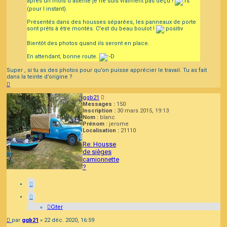
après un mois d'attente je ne suis vraiment pas déçu !
(pour l instant).
Présentés dans des housses séparées, les panneaux de porte
sont prêts à être montés. C'est du beau boulot !
Bientôt des photos quand ils seront en place.
En attendant, bonne route.
Super , si tu as des photos pour qu’on puisse apprécier le travail. Tu as fait
dans la teinte d’origine ?
Haut
ggb21
Messages :
150
Inscription :
30 mars 2015, 19:13
Nom :
blanc
Prénom :
jerome
Localisation :
21110
Re: Housse
de sièges
camionnette
?
Citer
Message
par
ggb21
»
22 déc. 2020, 16:59