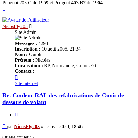
Peugeot 203 C de 1959 et Peugeot 403 B7 de 1964
Haut
NicosFly203
Site Admin
Messages :
4293
Inscription :
10 août 2005, 21:34
Nom :
Guiblin
Prénom :
Nicolas
Localisation :
RP, Normandie, Grand-Est...
Contact :
Contacter
NicosFly203
Site internet
Re: Couleur RAL des refabrications de Covir de
dessous de volant
Citer
Message
par
NicosFly203
»
12 avr. 2020, 18:46
Quelle couleur ?