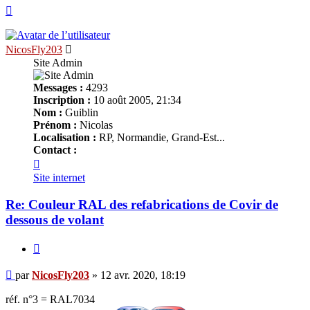
Haut
NicosFly203
Site Admin
Messages :
4293
Inscription :
10 août 2005, 21:34
Nom :
Guiblin
Prénom :
Nicolas
Localisation :
RP, Normandie, Grand-Est...
Contact :
Contacter
NicosFly203
Site internet
Re: Couleur RAL des refabrications de Covir de
dessous de volant
Citer
Message
par
NicosFly203
»
12 avr. 2020, 18:19
réf. n°3 = RAL7034