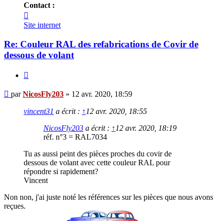
Contact :
Contacter
NicosFly203
Site internet
Re: Couleur RAL des refabrications de Covir de
dessous de volant
Citer
Message
par
NicosFly203
»
12 avr. 2020, 18:59
vincent31
a écrit :
↑
12 avr. 2020, 18:55
NicosFly203
a écrit :
↑
12 avr. 2020, 18:19
réf. n°3 = RAL7034
Tu as aussi peint des pièces proches du covir de
dessous de volant avec cette couleur RAL pour
répondre si rapidement?
Vincent
Non non, j'ai juste noté les références sur les pièces que nous avons
reçues.