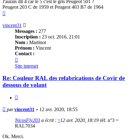
J'aurais dit 4 car le 5 c'est le gris Peugeot 501 ?
Peugeot 203 C de 1959 et Peugeot 403 B7 de 1964
Haut
vincent31
Messages :
277
Inscription :
23 oct. 2016, 21:01
Nom :
Martinot
Prénom :
Vincent
Contact :
Contacter
vincent31
Site internet
Re: Couleur RAL des refabrications de Covir de
dessous de volant
Citer
Message
par
vincent31
»
12 avr. 2020, 18:55
NicosFly203
a écrit :
↑
12 avr. 2020, 18:19
réf. n°3 =
RAL7034
Ok. Merci.