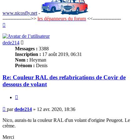
www.nicosfly.net
-
------------------>>
les dépanneurs du forum
<<------------------
Haut
dede214
Messages :
3388
Inscription :
17 août 2019, 06:31
Nom :
Heyman
Prénom :
Denis
Re: Couleur RAL des refabrications de Covir de
dessous de volant
Citer
Message
par
dede214
»
12 avr. 2020, 18:36
Nico, aurais-tu la couleur RAL d'un volant d'origine Peugeot. Le
crème.
Merci