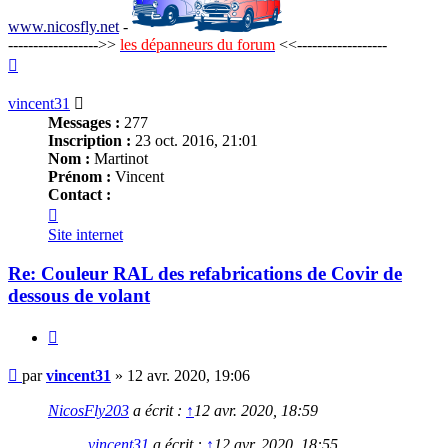
www.nicosfly.net
-
------------------>>
les dépanneurs du forum
<<------------------
Haut
vincent31
Messages :
277
Inscription :
23 oct. 2016, 21:01
Nom :
Martinot
Prénom :
Vincent
Contact :
Contacter
vincent31
Site internet
Re: Couleur RAL des refabrications de Covir de
dessous de volant
Citer
Message
par
vincent31
»
12 avr. 2020, 19:06
NicosFly203
a écrit :
↑
12 avr. 2020, 18:59
vincent31
a écrit :
↑
12 avr. 2020, 18:55