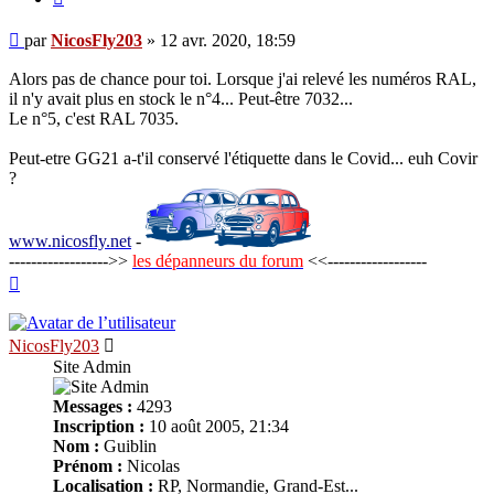
Message
par
NicosFly203
»
12 avr. 2020, 18:59
Alors pas de chance pour toi. Lorsque j'ai relevé les numéros RAL,
il n'y avait plus en stock le n°4... Peut-être 7032...
Le n°5, c'est RAL 7035.
Peut-etre GG21 a-t'il conservé l'étiquette dans le Covid... euh Covir
?
www.nicosfly.net
-
------------------>>
les dépanneurs du forum
<<------------------
Haut
NicosFly203
Site Admin
Messages :
4293
Inscription :
10 août 2005, 21:34
Nom :
Guiblin
Prénom :
Nicolas
Localisation :
RP, Normandie, Grand-Est...