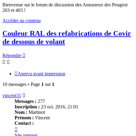
Bienvenue sur le forum de discussion des Amoureux des Peugeot
203 et 403 !
Accéder au contenu
Couleur RAL des refabrications de Covir
de dessous de volant
Répondre
Aperçu avant impression
10 messages • Page
1
sur
1
vincent31
Messages :
277
Inscription :
23 oct. 2016, 21:01
Nom :
Martinot
Prénom :
Vincent
Contact :
Contacter
vincent31
Site internet