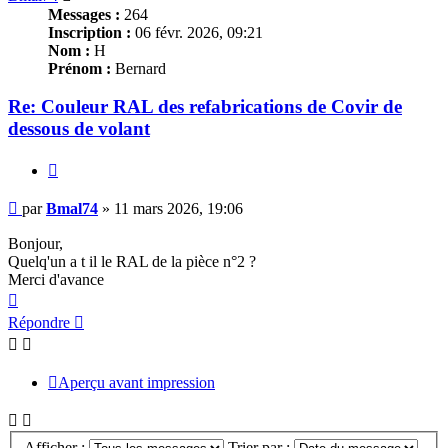
Messages :
264
Inscription :
06 févr. 2026, 09:21
Nom :
H
Prénom :
Bernard
Re: Couleur RAL des refabrications de Covir de
dessous de volant
Citer
Message
par
Bmal74
»
11 mars 2026, 19:06
Bonjour,
Quelq'un a t il le RAL de la pièce n°2 ?
Merci d'avance
Haut
Répondre
Aperçu avant impression
Afficher :
Trier par :