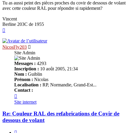
Tu as aussi peint des pièces proches du covir de dessous de volant
avec cette couleur RAL pour répondre si rapidement?
Vincent
Berline 203C de 1955
Haut
NicosFly203
Site Admin
Messages :
4293
Inscription :
10 août 2005, 21:34
Nom :
Guiblin
Prénom :
Nicolas
Localisation :
RP, Normandie, Grand-Est...
Contact :
Contacter
NicosFly203
Site internet
Re: Couleur RAL des refabrications de Covir de
dessous de volant
Citer