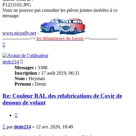
P1221102.JPG
Vous ne pouvez pas consulter les pièces jointes insérées à ce
message.
www.nicosfly.net
-
------------------>>
les dépanneurs du forum
<<------------------
Haut
dede214
Messages :
3388
Inscription :
17 août 2019, 06:31
Nom :
Heyman
Prénom :
Denis
Re: Couleur RAL des refabrications de Covir de
dessous de volant
Citer
Message
par
dede214
»
12 avr. 2020, 18:49