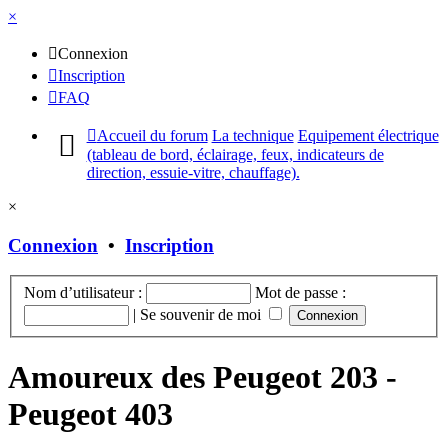
×
Connexion
Inscription
FAQ
Accueil du forum
La technique
Equipement électrique
(tableau de bord, éclairage, feux, indicateurs de
direction, essuie-vitre, chauffage).
×
Connexion
•
Inscription
Nom d’utilisateur :
Mot de passe :
|
Se souvenir de moi
Amoureux des Peugeot 203 -
Peugeot 403