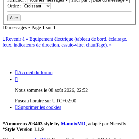
Ordre :
10 messages • Page
1
sur
1
Revenir à « Equipement électrique (tableau de bord, éclairage,
feux, indicateurs de direction, essuie-vitre, chauffage). »
Accueil du forum
Nous sommes le 08 août 2026, 22:52
Fuseau horaire sur
UTC+02:00
Supprimer les cookies
*
Amoureux203403 style by
MannixMD
, adapté par Nicosfly
*
Style Version 1.1.9