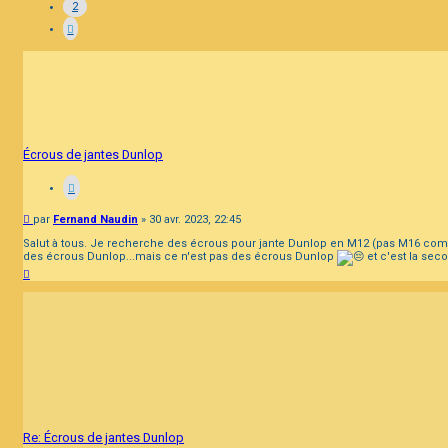
2
Écrous de jantes Dunlop
Message
par
Fernand Naudin
»
30 avr. 2023, 22:45
Salut à tous. Je recherche des écrous pour jante Dunlop en M12 (pas M16 comme 
des écrous Dunlop...mais ce n'est pas des écrous Dunlop
et c'est la sec
Haut
Re: Écrous de jantes Dunlop