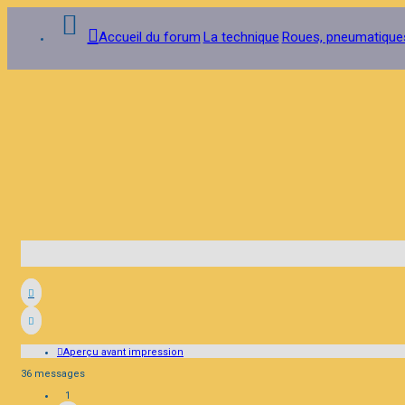
Accueil du forum
La technique
Roues, pneumatiques,
Connexion
Inscription
FAQ
Aperçu avant impression
36 messages
1