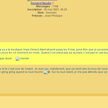
Fernand Naudin
Messages :
1768
Inscription :
26 mai 2021, 06:24
Nom :
Gramain
Prénom :
Jean-Philippe
 y a ça a la boutique mais Gérard étant absent jusqu'au 9 mai, peut être que je pourrais
 jours en ce moment en moto. Quand il ne pleut pas ça va,mais c'est pas le cas tous
pas durer ...
 et là c'est une de l'avant. Je suis sur, maintenant, que ça vient des écrous de roue.
de gling gling quand la roue tourne
. Sur la roue avant, je n'ai pas attendu que ça