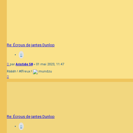
Re: Écrous de jantes Dunlop
Message
par
Aristide 58
»
01 mai 2023, 11:47
Râââh ! Affreux !
Haut
Re: Écrous de jantes Dunlop