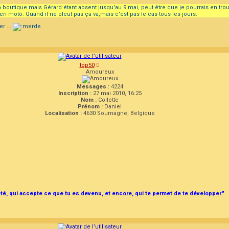
 a la boutique mais Gérard étant absent jusqu'au 9 mai, peut être que je pourrais en tro
n moto. Quand il ne pleut pas ça va,mais c'est pas le cas tous les jours.
r ...
top50
Amoureux
Messages :
4224
Inscription :
27 mai 2010, 16:25
Nom :
Collette
Prénom :
Daniel
Localisation :
4630 Soumagne, Belgique
été, qui accepte ce que tu es devenu, et encore, qui te permet de te développer."