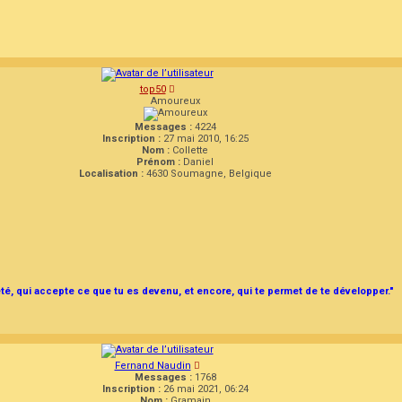
top50
Amoureux
Messages :
4224
Inscription :
27 mai 2010, 16:25
Nom :
Collette
Prénom :
Daniel
Localisation :
4630 Soumagne, Belgique
été, qui accepte ce que tu es devenu, et encore, qui te permet de te développer."
Fernand Naudin
Messages :
1768
Inscription :
26 mai 2021, 06:24
Nom :
Gramain