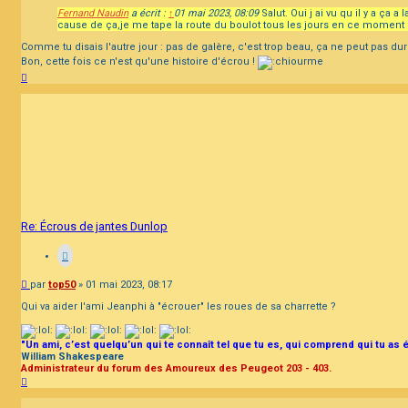
Fernand Naudin
a écrit :
↑
01 mai 2023, 08:09
Salut. Oui j ai vu qu il y a ça
cause de ça,je me tape la route du boulot tous les jours en ce moment e
Comme tu disais l'autre jour : pas de galère, c'est trop beau, ça ne peut pas dure
Bon, cette fois ce n'est qu'une histoire d'écrou !
Haut
Re: Écrous de jantes Dunlop
Message
par
top50
»
01 mai 2023, 08:17
Qui va aider l'ami Jeanphi à "écrouer" les roues de sa charrette ?
"Un ami, c’est quelqu’un qui te connaît tel que tu es, qui comprend qui tu as 
William Shakespeare
Administrateur du forum des Amoureux des Peugeot 203 - 403.
Haut