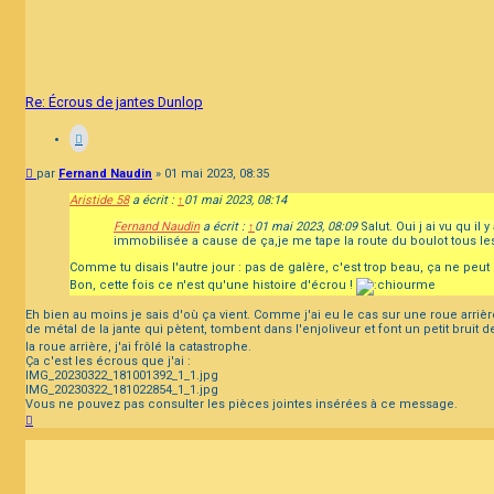
Re: Écrous de jantes Dunlop
Message
par
Fernand Naudin
»
01 mai 2023, 08:35
Aristide 58
a écrit :
↑
01 mai 2023, 08:14
Fernand Naudin
a écrit :
↑
01 mai 2023, 08:09
Salut. Oui j ai vu qu il
immobilisée a cause de ça,je me tape la route du boulot tous les
Comme tu disais l'autre jour : pas de galère, c'est trop beau, ça ne peut 
Bon, cette fois ce n'est qu'une histoire d'écrou !
Eh bien au moins je sais d'où ça vient. Comme j'ai eu le cas sur une roue arrière
de métal de la jante qui pètent, tombent dans l'enjoliveur et font un petit bruit 
la roue arrière, j'ai frôlé la catastrophe.
Ça c'est les écrous que j'ai :
IMG_20230322_181001392_1_1.jpg
IMG_20230322_181022854_1_1.jpg
Vous ne pouvez pas consulter les pièces jointes insérées à ce message.
Haut