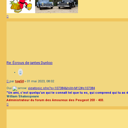
Haut
Re: Écrous de jantes Dunlop
Message
par
top50
»
01 mai 2023, 08:02
Oui
viewtopic.php?p=107384&hilit=M12#p107384
"Un ami, c’est quelqu’un qui te connaît tel que tu es, qui comprend qui tu as 
William Shakespeare
Administrateur du forum des Amoureux des Peugeot 203 - 403.
Haut