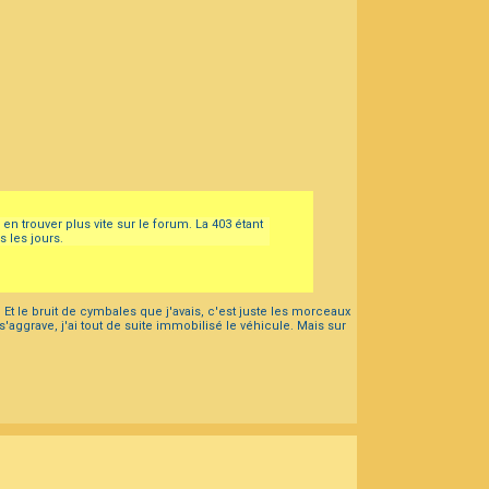
 en trouver plus vite sur le forum. La 403 étant
 les jours.
 Et le bruit de cymbales que j'avais, c'est juste les morceaux
 s'aggrave, j'ai tout de suite immobilisé le véhicule. Mais sur