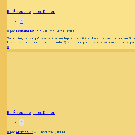
Re: Écrous de jantes Dunlop
Message
par
Fernand Naudin
»
01 mai 2023, 08:09
Salut. Oui, j'ai vu qu'il y a ça à la boutique mais Gérard étant absent jusqu'au 9
les jours, en ce moment, en moto. Quand il ne pleut pas ça va mais ce n'est pas 
Haut
Re: Écrous de jantes Dunlop
Message
par
Aristide 58
»
01 mai 2023, 08:14