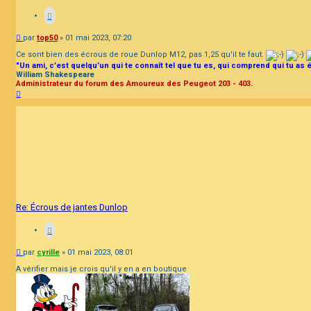
Message
par
top50
»
01 mai 2023, 07:20
Ce sont bien des écrous de roue Dunlop M12, pas 1,25 qu'il te faut.
"Un ami, c’est quelqu’un qui te connaît tel que tu es, qui comprend qui tu as 
William Shakespeare
Administrateur du forum des Amoureux des Peugeot 203 - 403.
Haut
Re: Écrous de jantes Dunlop
Message
par
cyrille
»
01 mai 2023, 08:01
A vérifier mais je crois qu'il y en a en boutique