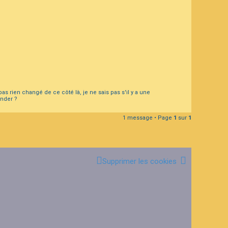
as rien changé de ce côté là, je ne sais pas s'il y a une
ander ?
1 message • Page
1
sur
1
Supprimer les cookies