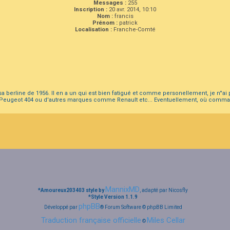
Messages :
255
Inscription :
20 avr. 2014, 10:10
Nom :
francis
Prénom :
patrick
Localisation :
Franche-Comté
 berline de 1956. Il en a un qui est bien fatigué et comme personellement, je n''ai p
3, Peugeot 404 ou d'autres marques comme Renault etc... Eventuellement, où comm
MannixMD
*
Amoureux203403 style by
, adapté par Nicosfly
*
Style Version 1.1.9
phpBB
Développé par
® Forum Software © phpBB Limited
Traduction française officielle
Miles Cellar
©