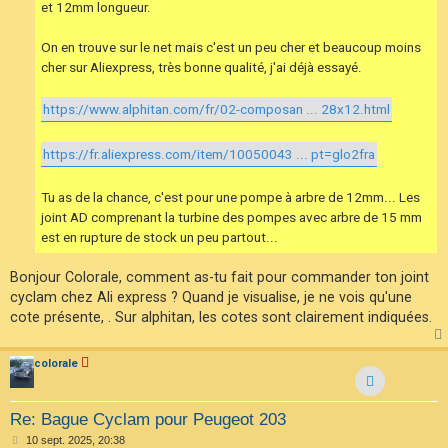
et 12mm longueur.
On en trouve sur le net mais c'est un peu cher et beaucoup moins
cher sur Aliexpress, très bonne qualité, j'ai déjà essayé.
https://www.alphitan.com/fr/02-composan ... 28x12.html
https://fr.aliexpress.com/item/10050043 ... pt=glo2fra
Tu as de la chance, c'est pour une pompe à arbre de 12mm... Les
joint AD comprenant la turbine des pompes avec arbre de 15 mm
est en rupture de stock un peu partout...
Bonjour Colorale, comment as-tu fait pour commander ton joint
cyclam chez Ali express ? Quand je visualise, je ne vois qu'une
cote présente, . Sur alphitan, les cotes sont clairement indiquées.
colorale
Re: Bague Cyclam pour Peugeot 203
M
10 sept. 2025, 20:38