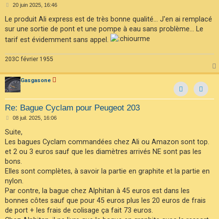
M
20 juin 2025, 16:46
e
s
Le produit Ali express est de très bonne qualité... J'en ai remplacé
s
sur une sortie de pont et une pompe à eau sans problème... Le
a
g
tarif est évidemment sans appel.
e
203C février 1955
Gasgasone
Contac
Re: Bague Cyclam pour Peugeot 203
M
08 juil. 2025, 16:06
e
s
Suite,
s
Les bagues Cyclam commandées chez Ali ou Amazon sont top.
a
g
et 2 ou 3 euros sauf que les diamètres arrivés NE sont pas les
e
bons.
Elles sont complètes, à savoir la partie en graphite et la partie en
nylon.
Par contre, la bague chez Alphitan à 45 euros est dans les
bonnes côtes sauf que pour 45 euros plus les 20 euros de frais
de port + les frais de colisage ça fait 73 euros.