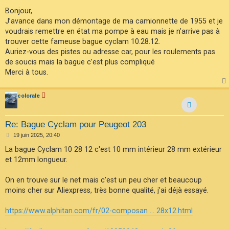
e
F
s
Bonjour,
A
s
J’avance dans mon démontage de ma camionnette de 1955 et je
Q
a
g
voudrais remettre en état ma pompe à eau mais je n’arrive pas à
e
trouver cette fameuse bague cyclam 10.28.12.
Auriez-vous des pistes ou adresse car, pour les roulements pas
de soucis mais la bague c’est plus compliqué
Merci à tous.
colorale
Re: Bague Cyclam pour Peugeot 203
M
19 juin 2025, 20:40
e
s
La bague Cyclam 10 28 12 c'est 10 mm intérieur 28 mm extérieur
s
et 12mm longueur.
a
g
e
On en trouve sur le net mais c'est un peu cher et beaucoup
moins cher sur Aliexpress, très bonne qualité, j'ai déjà essayé.
https://www.alphitan.com/fr/02-composan ... 28x12.html