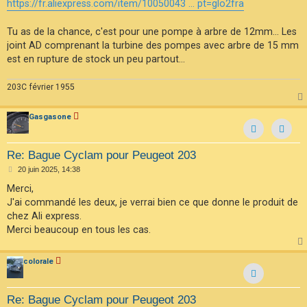
https://fr.aliexpress.com/item/10050043 ... pt=glo2fra
Tu as de la chance, c'est pour une pompe à arbre de 12mm... Les
joint AD comprenant la turbine des pompes avec arbre de 15 mm
est en rupture de stock un peu partout...
203C février 1955
Gasgasone
Contac
Re: Bague Cyclam pour Peugeot 203
M
20 juin 2025, 14:38
e
s
Merci,
s
J'ai commandé les deux, je verrai bien ce que donne le produit de
a
g
chez Ali express.
e
Merci beaucoup en tous les cas.
colorale
Re: Bague Cyclam pour Peugeot 203