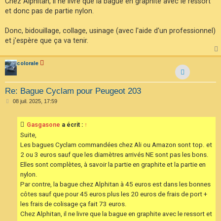
Chez Alphitan, il ne livre que la bague en graphite avec le ressort
et donc pas de partie nylon.
Donc, bidouillage, collage, usinage (avec l'aide d'un professionnel)
et j'espère que ça va tenir.
colorale
Re: Bague Cyclam pour Peugeot 203
M
08 juil. 2025, 17:59
e
s
s
Gasgasone
a écrit :
↑
a
g
Suite,
e
Les bagues Cyclam commandées chez Ali ou Amazon sont top. et
2 ou 3 euros sauf que les diamètres arrivés NE sont pas les bons.
Elles sont complètes, à savoir la partie en graphite et la partie en
nylon.
Par contre, la bague chez Alphitan à 45 euros est dans les bonnes
côtes sauf que pour 45 euros plus les 20 euros de frais de port +
les frais de colisage ça fait 73 euros.
Chez Alphitan, il ne livre que la bague en graphite avec le ressort et