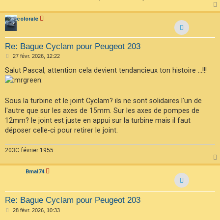
colorale
Re: Bague Cyclam pour Peugeot 203
M
27 févr. 2026, 12:22
e
s
Salut Pascal, attention cela devient tendancieux ton histoire ...!!!
s
a
g
e
Sous la turbine et le joint Cyclam? ils ne sont solidaires l'un de
l'autre que sur les axes de 15mm. Sur les axes de pompes de
12mm? le joint est juste en appui sur la turbine mais il faut
déposer celle-ci pour retirer le joint.
203C février 1955
Bmal74
Re: Bague Cyclam pour Peugeot 203
M
28 févr. 2026, 10:33
e