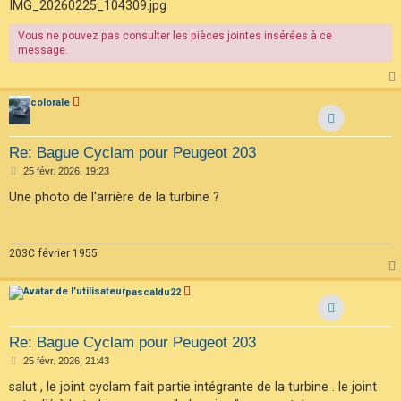
IMG_20260225_104309.jpg
Vous ne pouvez pas consulter les pièces jointes insérées à ce
message.
colorale
Re: Bague Cyclam pour Peugeot 203
M
25 févr. 2026, 19:23
e
s
Une photo de l'arrière de la turbine ?
s
a
g
e
203C février 1955
pascaldu22
Re: Bague Cyclam pour Peugeot 203
M
25 févr. 2026, 21:43
e
s
salut , le joint cyclam fait partie intégrante de la turbine . le joint
s