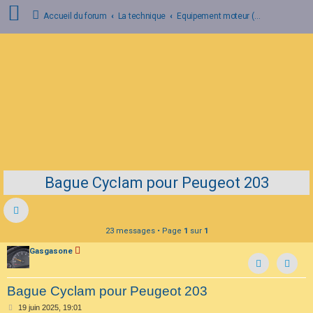
Accueil du forum
La technique
Equipement moteur (circulation d'huile et d'eau, filtre à air, alimentation carburant, échappement, fixation moteur).
C
o
n
n
e
x
i
o
n
Bague Cyclam pour Peugeot 203
I
n
s
c
r
23 messages • Page
1
sur
1
i
p
Gasgasone
t
i
Contac
o
n
Bague Cyclam pour Peugeot 203
M
19 juin 2025, 19:01