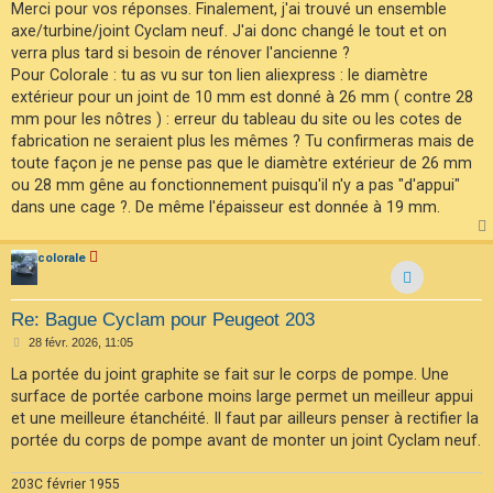
s
Merci pour vos réponses. Finalement, j'ai trouvé un ensemble
s
axe/turbine/joint Cyclam neuf. J'ai donc changé le tout et on
a
g
verra plus tard si besoin de rénover l'ancienne ?
e
Pour Colorale : tu as vu sur ton lien aliexpress : le diamètre
extérieur pour un joint de 10 mm est donné à 26 mm ( contre 28
mm pour les nôtres ) : erreur du tableau du site ou les cotes de
fabrication ne seraient plus les mêmes ? Tu confirmeras mais de
toute façon je ne pense pas que le diamètre extérieur de 26 mm
ou 28 mm gêne au fonctionnement puisqu'il n'y a pas "d'appui"
dans une cage ?. De même l'épaisseur est donnée à 19 mm.
colorale
Re: Bague Cyclam pour Peugeot 203
M
28 févr. 2026, 11:05
e
s
La portée du joint graphite se fait sur le corps de pompe. Une
s
surface de portée carbone moins large permet un meilleur appui
a
g
et une meilleure étanchéité. Il faut par ailleurs penser à rectifier la
e
portée du corps de pompe avant de monter un joint Cyclam neuf.
203C février 1955