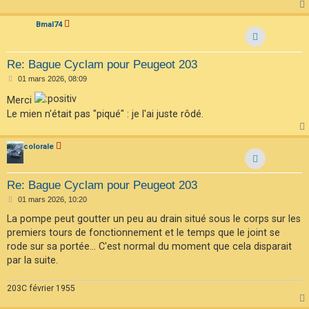
Bmal74
Re: Bague Cyclam pour Peugeot 203
M
01 mars 2026, 08:09
e
s
Merci
s
Le mien n'était pas "piqué" : je l'ai juste rôdé.
a
g
e
colorale
Re: Bague Cyclam pour Peugeot 203
M
01 mars 2026, 10:20
e
s
La pompe peut goutter un peu au drain situé sous le corps sur les
s
premiers tours de fonctionnement et le temps que le joint se
a
g
rode sur sa portée... C'est normal du moment que cela disparait
e
par la suite.
203C février 1955