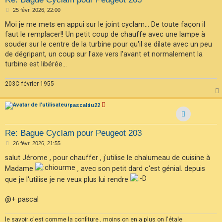
M
25 févr. 2026, 22:00
e
s
Moi je me mets en appui sur le joint cyclam... De toute façon il
s
faut le remplacer!! Un petit coup de chauffe avec une lampe à
a
g
souder sur le centre de la turbine pour qu'il se dilate avec un peu
e
de dégripant, un coup sur l'axe vers l'avant et normalement la
turbine est libérée...
203C février 1955
pascaldu22
Re: Bague Cyclam pour Peugeot 203
M
26 févr. 2026, 21:55
e
s
salut Jérome , pour chauffer , j'utilise le chalumeau de cuisine à
s
Madame
, avec son petit dard c'est génial. depuis
a
g
que je l'utilise je ne veux plus lui rendre
e
@+ pascal
le savoir c'est comme la confiture , moins on en a plus on l'étale