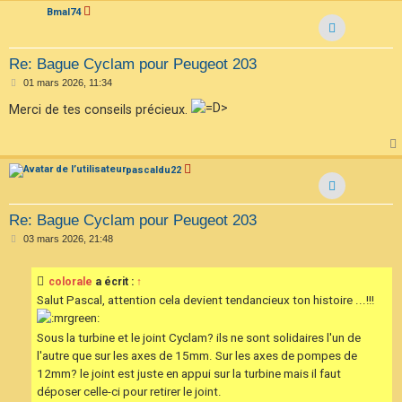
Bmal74
Re: Bague Cyclam pour Peugeot 203
M
01 mars 2026, 11:34
e
s
Merci de tes conseils précieux.
s
a
g
e
pascaldu22
Re: Bague Cyclam pour Peugeot 203
M
03 mars 2026, 21:48
e
s
s
colorale
a écrit :
↑
a
g
Salut Pascal, attention cela devient tendancieux ton histoire ...!!!
e
Sous la turbine et le joint Cyclam? ils ne sont solidaires l'un de
l'autre que sur les axes de 15mm. Sur les axes de pompes de
12mm? le joint est juste en appui sur la turbine mais il faut
déposer celle-ci pour retirer le joint.