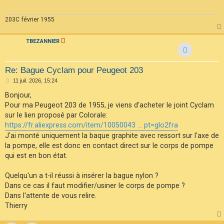
g
e
203C février 1955
TBEZANNIER
Re: Bague Cyclam pour Peugeot 203
M
11 juil. 2026, 15:24
e
s
Bonjour,
s
Pour ma Peugeot 203 de 1955, je viens d'acheter le joint Cyclam
a
g
sur le lien proposé par Colorale:
e
https://fr.aliexpress.com/item/10050043 ... pt=glo2fra
J'ai monté uniquement la baque graphite avec ressort sur l'axe de
la pompe, elle est donc en contact direct sur le corps de pompe
qui est en bon état.
Quelqu'un a t-il réussi à insérer la bague nylon ?
Dans ce cas il faut modifier/usiner le corps de pompe ?
Dans l'attente de vous relire.
Thierry