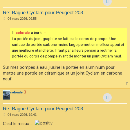
Re: Bague Cyclam pour Peugeot 203
M
04 mars 2026, 09:55
e
s
s
colorale
a écrit :
↑
a
g
La portée du joint graphite se fait sur le corps de pompe. Une
e
surface de portée carbone moins large permet un meilleur appui et
une meilleure étanchéité. Il faut par ailleurs penser à rectifier la
portée du corps de pompe avant de monter un joint Cyclam neuf.
Sur mes pompes à eau, j'usine la portée en aluminium pour
mettre une portée en céramique et un joint Cyclam en carbone
neuf.
colorale
Re: Bague Cyclam pour Peugeot 203
M
04 mars 2026, 19:41
e
s
C'est le mieux ....
s
a