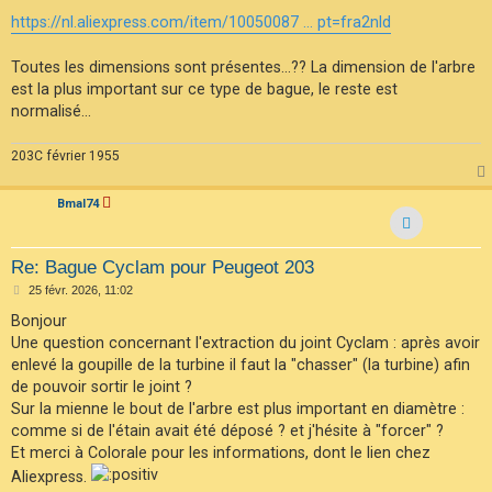
e
s
https://nl.aliexpress.com/item/10050087 ... pt=fra2nld
s
a
g
Toutes les dimensions sont présentes...?? La dimension de l'arbre
e
est la plus important sur ce type de bague, le reste est
normalisé...
203C février 1955
Bmal74
Re: Bague Cyclam pour Peugeot 203
M
25 févr. 2026, 11:02
e
s
Bonjour
s
Une question concernant l'extraction du joint Cyclam : après avoir
a
g
enlevé la goupille de la turbine il faut la "chasser" (la turbine) afin
e
de pouvoir sortir le joint ?
Sur la mienne le bout de l'arbre est plus important en diamètre :
comme si de l'étain avait été déposé ? et j'hésite à "forcer" ?
Et merci à Colorale pour les informations, dont le lien chez
Aliexpress.