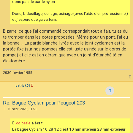
donc pas de partie nylon.
Donc, bidouillage, collage, usinage (avec l'aide d'un professionnel)
et j'espère que ça va tenir.
Bizarre, ce que j'ai commandé correspondait tout à fait, tu as du
te tromper dans les cotes proposées. Même pour un pont, j'ai eu
la bonne ... La partie blanche livrée avec le joint cyclamen est la
portée fixe (sur nos pompes elle est juste usinée sur le corps de
pompe) et elle est en céramique avec un joint d'étanchéité en
élastomère...
203C février 1955
patrick01
Re: Bague Cyclam pour Peugeot 203
M
10 sept. 2025, 11:51
e
s
s
colorale
a écrit :
↑
a
g
La bague Cyclam 10 28 12 c'est 10 mm intérieur 28 mm extérieur
e