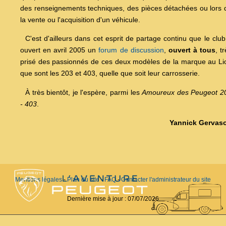
des renseignements techniques, des pièces détachées ou lors 
la vente ou l'acquisition d'un véhicule.
C'est d'ailleurs dans cet esprit de partage continu que le club
ouvert en avril 2005 un
forum de discussion
,
ouvert à tous
, t
prisé des passionnés de ces deux modèles de la marque au Li
que sont les 203 et 403, quelle que soit leur carrosserie.
À très bientôt, je l'espère, parmi les
Amoureux des Peugeot 2
- 403
.
Yannick Gervas
Mentions légales
-
Plan du site
-
FAQ
-
Contacter l'administrateur du site
Dernière mise à jour :
07/07/2026