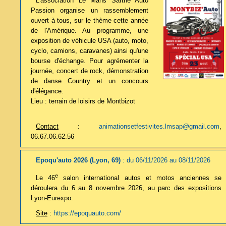
L'association Le Mans Sarthe Auto
Passion organise un rassemblement
ouvert à tous, sur le thème cette année
de l'Amérique. Au programme, une
exposition de véhicule USA (auto, moto,
cyclo, camions, caravanes) ainsi qu'une
bourse d'échange. Pour agrémenter la
journée, concert de rock, démonstration
de danse Country et un concours
d'élégance.
Lieu : terrain de loisirs de Montbizot
Contact
:
animationsetfestivites.lmsap@gmail.com
,
06.67.06.62.56
Epoqu'auto 2026 (Lyon, 69)
: du 06/11/2026 au 08/11/2026
e
Le 46
salon international autos et motos anciennes se
déroulera du 6 au 8 novembre 2026, au parc des expositions
Lyon-Eurexpo.
Site
:
https://epoquauto.com/