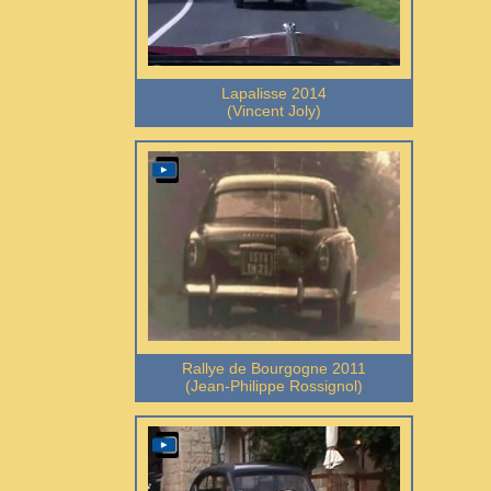
Lapalisse 2014
(
Vincent Joly
)
Rallye de Bourgogne 2011
(
Jean-Philippe Rossignol
)