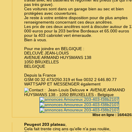
travail avec les batteries et regonfler les pneus (ce qui n'e
pas très grave).
Ces voitures sont dans un garage bien au sec et bien
protégées avec couvertures.
Je reste à votre entière disposition pour de plus amples
renseignements concernant ces deux ancêtres.
Les prix de ces deux ancêtres sont à discuter autour de 1
000 euros pour la 203 berline Bordeaux et 65.000 euros
pour la 403 cabriolet vert émeraude.
Bien à vous.
Pour me joindre en BELGIQUE :
DELCUVE JEAN-LOUIS
AVENUE ARMAND HUYSMANS 138
1050 BRUXELLES
BELGIQUE
Depuis la France
GSM 00 32 473/250.319 et fixe 0032 2 646.80.77
WATTSAPP ET MESSENGER également
Jean-Louis Delcuve ♦ AVENUE ARMAND
HUYSMANS 138 - 1050 BRUXELLES - Belgique
Mise en ligne : 16/04/2
Peugeot 203 plateau
,
Cela fait trente cinq ans qu'elle n'a pas roulée,