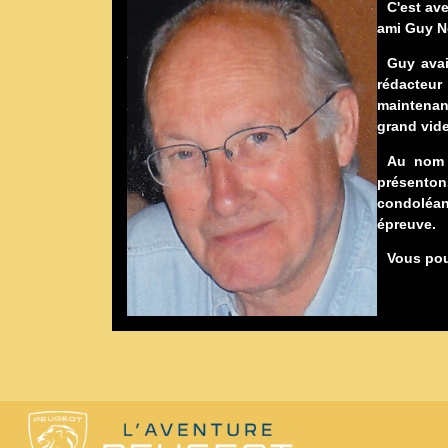
C'est av
ami Guy N
Guy avai
rédacteur
maintenan
grand vid
Au nom 
présentons
condoléan
épreuve.
Vous pou