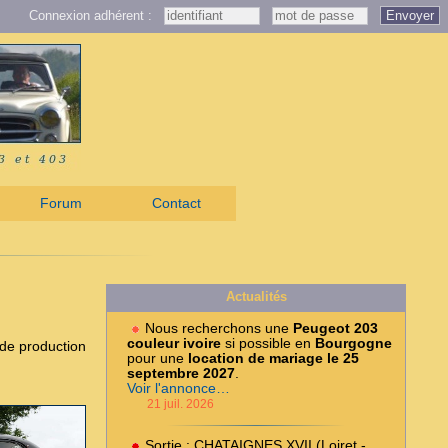
Connexion adhérent :
Envoyer
Forum
Contact
Actualités
Nous recherchons une
Peugeot 203
couleur ivoire
si possible en
Bourgogne
de production
pour une
location de mariage le 25
septembre 2027
.
Voir l'annonce…
21 juil. 2026
Sortie : CHATAIGNES XVII (Loiret -