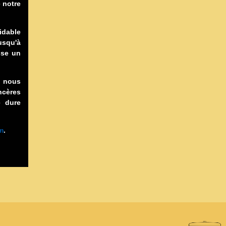
 notre
idable
usqu'à
sse un
, nous
ncères
e dure
m
.